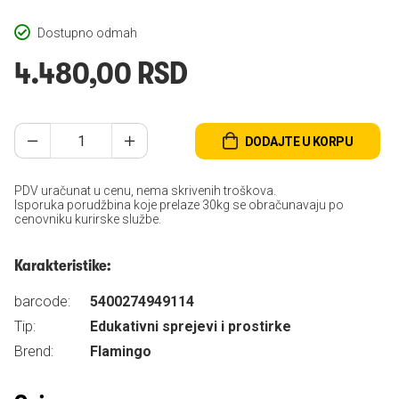
Dostupno odmah
4.480,00 RSD
DODAJTE U KORPU
PDV uračunat u cenu, nema skrivenih troškova.
Isporuka porudžbina koje prelaze 30kg se obračunavaju po
cenovniku kurirske službe.
Karakteristike:
barcode:
5400274949114
Tip:
Edukativni sprejevi i prostirke
Brend:
Flamingo