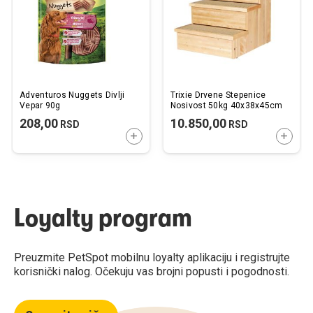
Adventuros Nuggets Divlji
Trixie Drvene Stepenice
Vepar 90g
Nosivost 50kg 40x38x45cm
208,00
10.850,00
RSD
RSD
DODAJTE U KORPU
DODAJ
Loyalty program
Preuzmite PetSpot mobilnu loyalty aplikaciju i registrujte
korisnički nalog. Očekuju vas brojni popusti i pogodnosti.