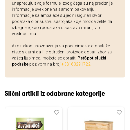
unapređuju svoje formule, zbog čega su najpreciznije
informacije uvek one na samom pakovanju.
Informacije sa ambalaže su jedini siguran izvor
podataka o prisustvu sastojaka koje možda želite da
izbegnete, kao i podataka o sastavu i hranljivim
vrednostima.
Ako nakon upoznavanja sa podacima sa ambalaže
niste sigurni da li je određeni proizvod dobar izbor za
vašeg ljubimca, možete se obratiti
PetSpot službi
podrške
pozivom na broj
+38163291722
.
Slični artikli iz odabrane kategorije
Dodaj
Uporedi
Dod
Upo
u
u
listu
listu
želja
želj