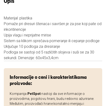
Opis
Materijal: plastika
Pomaže pri dresuri štenaca i savršen je za pse koji pate od
inkontinencije
Upija vlagu i neprijatne mirise
Sistem sa klikom sprečava pomeranje ili cepanje podloge
Uključuje 10 podloga za dresiranje
Podloga se sastoji od 5 različitih slojeva i suši se za 30
sekundi. Dimenzije: 60x45x3,4cm
Informacije o ceni i karakteristikama
proizvoda:
Kompanija
PetSpot
nastoji da sve informacije o
proizvodima, pogotovu hrani, budu redovno ažurirane.
Međutim, proizvođači hrane konstatno menjaju i