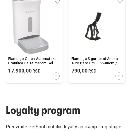
Dodaj
Uporedi
Dod
Upo
u
u
listu
listu
želja
želj
Flamingo Odion Automatska
Flamingo Sigurnosni Am za
Hranilica Sa Tajmerom Bela
Auto Baro Crni L 66-80cm /
19,5x16,5x37x24x31cm /
25mm
17.900,00
790,00
RSD
RSD
4,5L
DODAJTE U KORPU
DODAJ
Loyalty program
Preuzmite PetSpot mobilnu loyalty aplikaciju i registrujte