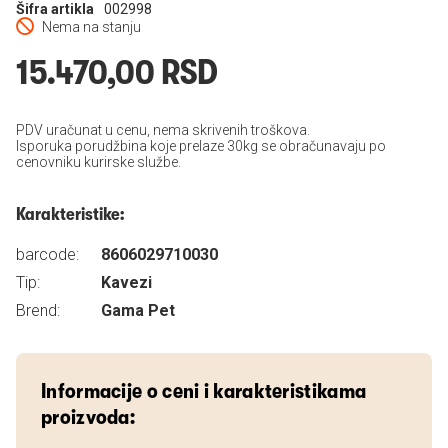
Šifra artikla
002998
Nema na stanju
15.470,00 RSD
PDV uračunat u cenu, nema skrivenih troškova.
Isporuka porudžbina koje prelaze 30kg se obračunavaju po
cenovniku kurirske službe.
Karakteristike:
barcode:
8606029710030
Tip:
Kavezi
Brend:
Gama Pet
Informacije o ceni i karakteristikama
proizvoda: