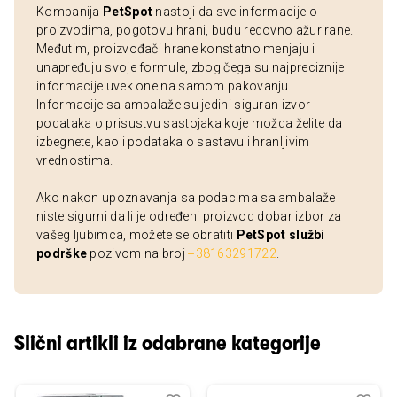
Kompanija
PetSpot
nastoji da sve informacije o
proizvodima, pogotovu hrani, budu redovno ažurirane.
Međutim, proizvođači hrane konstatno menjaju i
unapređuju svoje formule, zbog čega su najpreciznije
informacije uvek one na samom pakovanju.
Informacije sa ambalaže su jedini siguran izvor
podataka o prisustvu sastojaka koje možda želite da
izbegnete, kao i podataka o sastavu i hranljivim
vrednostima.
Ako nakon upoznavanja sa podacima sa ambalaže
niste sigurni da li je određeni proizvod dobar izbor za
vašeg ljubimca, možete se obratiti
PetSpot službi
podrške
pozivom na broj
+38163291722
.
Slični artikli iz odabrane kategorije