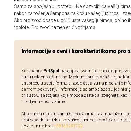
Samo za spoljašnju upotrebu. Ne dozvoliti da vaš ljubima
nakon nanošenja šampona na kožu vašeg ljubimca. Izbeg
Ako proizvod dospe u oči ili usta vašeg ljubimca, obilno ih 
toplote. Proizvod namenjen životinjama.
Informacije o ceni i karakteristikama proi
Kompanija
PetSpot
nastoji da sve informacije o proizvo
budu redovno ažurirane. Međutim, proizvođači hrane kon
unapređuju svoje formule, zbog čega su najpreciznije inf
samom pakovanju. Informacije sa ambalaže su jedini sig
prisustvu sastojaka koje možda želite da izbegnete, kao i
hranljivim vrednostima.
Ako nakon upoznavanja sa podacima sa ambalaže niste si
proizvod dobar izbor za vašeg ljubimca, možete se obrati
pozivom na broj
+38163291722
.