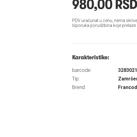
980,00 RS
PDV uračunat u cenu, nema skrive
Isporuka porudžbina koje prelaze
Karakteristike:
barcode:
328302
Tip:
Zamršen
Brend:
Franco