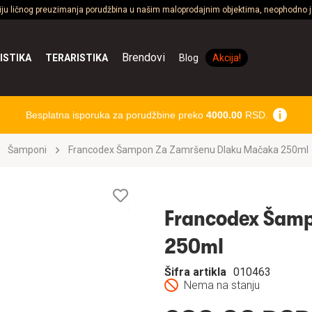
ciju ličnog preuzimanja porudžbina u našim maloprodajnim objektima, neophodno je
Brendovi
ISTIKA
TERARISTIKA
Blog
Akcija!
Besplatna isporuka za porudžbine preko
4000.00
RSD.
Šamponi
Francodex Šampon Za Zamršenu Dlaku Mačaka 250ml
Lista
želja
Francodex Šamp
250ml
Šifra artikla
010463
Nema na stanju