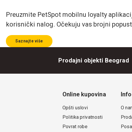
Preuzmite PetSpot mobilnu loyalty aplikaciju
korisnički nalog. Očekuju vas brojni popust
Saznajte više
Prodajni objekti Beograd
Online kupovina
Info
Opšti uslovi
O na
Politika privatnosti
Proda
Povrat robe
Posa