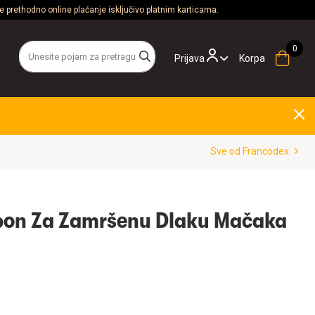
 prethodno online plaćanje isključivo platnim karticama.
Prijava
Korpa
Sve od Francodex
on Za Zamršenu Dlaku Mačaka