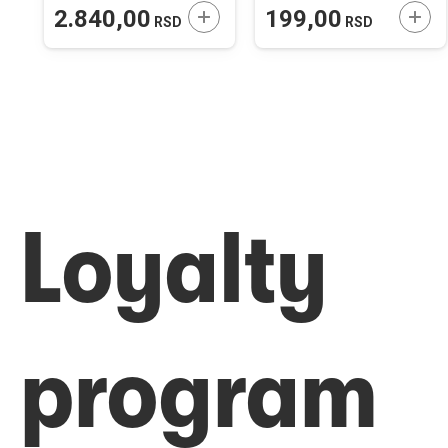
ODAJTE U KORPU
DODAJTE U KORPU
DODA
2.840,00
199,00
RSD
RSD
Loyalty
program