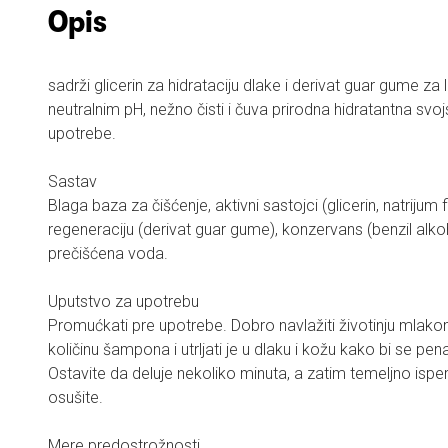
Opis
sadrži glicerin za hidrataciju dlake i derivat guar gume za
neutralnim pH, nežno čisti i čuva prirodna hidratantna svo
upotrebe.
Sastav
Blaga baza za čišćenje, aktivni sastojci (glicerin, natrijum 
regeneraciju (derivat guar gume), konzervans (benzil alkoh
prečišćena voda.
Uputstvo za upotrebu
Promućkati pre upotrebe. Dobro navlažiti životinju mlak
količinu šampona i utrljati je u dlaku i kožu kako bi se p
Ostavite da deluje nekoliko minuta, a zatim temeljno ispe
osušite.
Mere predostrožnosti