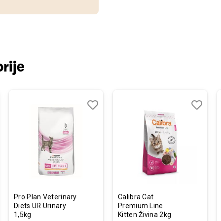
rije
j
edi
Dodaj
Uporedi
Dodaj
Uporedi
u
u
listu
listu
želja
želja
Pro Plan Veterinary
Calibra Cat
Diets UR Urinary
Premium Line
1,5kg
Kitten Živina 2kg