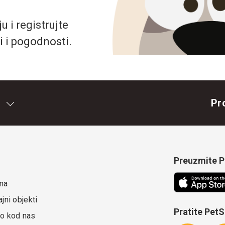
 i registrujte
i i pogodnosti.
Pr
Preuzmite Pe
ma
jni objekti
Pratite Pet
o kod nas