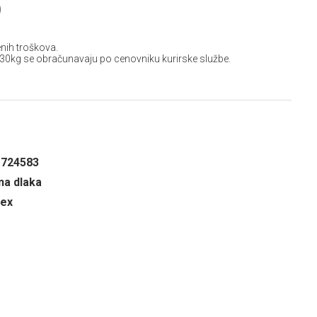
D
nih troškova.
 30kg se obračunavaju po cenovniku kurirske službe.
1724583
a dlaka
dex