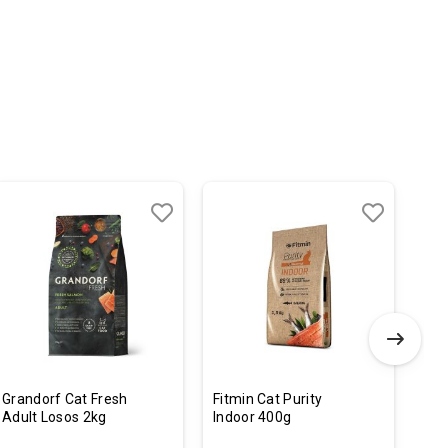
Dodaj
Uporedi
Dodaj
Uporedi
u
u
listu
listu
želja
želja
Grandorf Cat Fresh
Fitmin Cat Purity
Fla
Adult Losos 2kg
Indoor 400g
za 
Ros