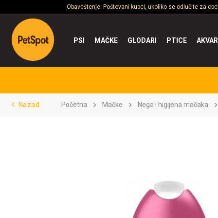
Obaveštenje: Poštovani kupci, ukoliko se odlučite za op
PSI
MAČKE
GLODARI
PTICE
AKVAR
Nazad
Početna
Mačke
Nega i higijena mačaka