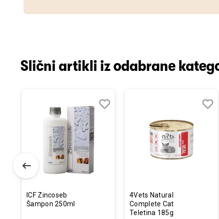
Slični artikli iz odabrane katego
odaj
poredi
Dodaj
Uporedi
Doda
Upor
u
u
istu
listu
listu
elja
želja
želja
ICF Zincoseb
4Vets Natural
Šampon 250ml
Complete Cat
Teletina 185g