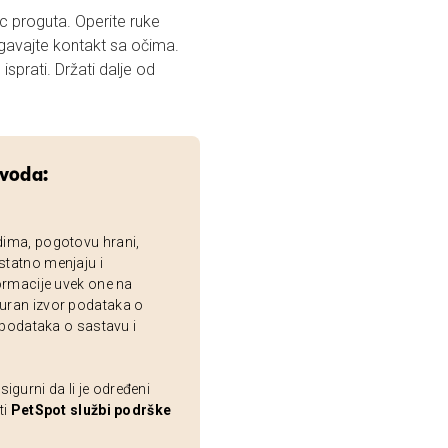
c proguta. Operite ruke
avajte kontakt sa očima.
isprati. Držati dalje od
zvoda:
dima, pogotovu hrani,
statno menjaju i
ormacije uvek one na
uran izvor podataka o
 podataka o sastavu i
gurni da li je određeni
ti
PetSpot službi podrške