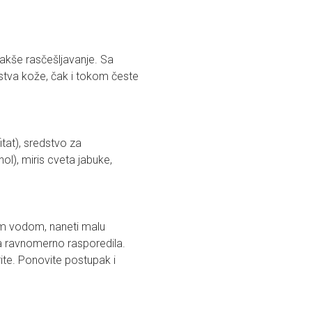
 lakše rasčešljavanje. Sa
jstva kože, čak i tokom česte
fitat), sredstvo za
ol), miris cveta jabuke,
om vodom, naneti malu
ena ravnomerno rasporedila.
rite. Ponovite postupak i