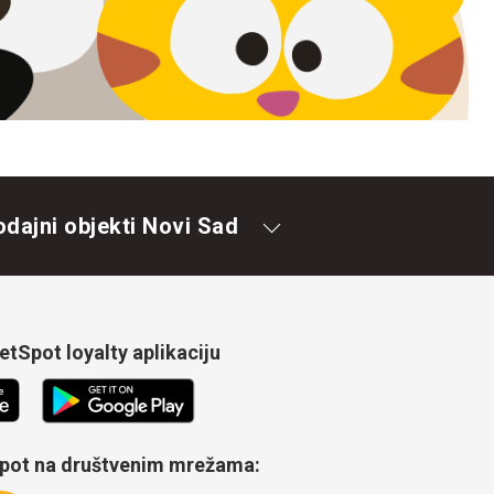
odajni objekti Novi Sad
tSpot loyalty aplikaciju
Spot na društvenim mrežama: