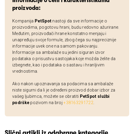
Informacije o ceni i karakteristikama
proizvoda:
Kompanija
PetSpot
nastoji da sve informacije o
proizvodima, pogotovu hrani, budu redovno ažurirane.
Međutim, proizvođači hrane konstatno menjaju i
unapređuju svoje formule, zbog čega su najpreciznije
informacije uvek one na samom pakovanju.
Informacije sa ambalaže su jedini siguran izvor
podataka o prisustvu sastojaka koje možda želite da
izbegnete, kao i podataka o sastavu i hranljivim
vrednostima.
Ako nakon upoznavanja sa podacima sa ambalaže
niste sigurni da li je određeni proizvod dobar izbor za
vašeg ljubimca, možete se obratiti
PetSpot službi
podrške
pozivom na broj
+38163291722
.
Slični artikli iz odabrane kategorije