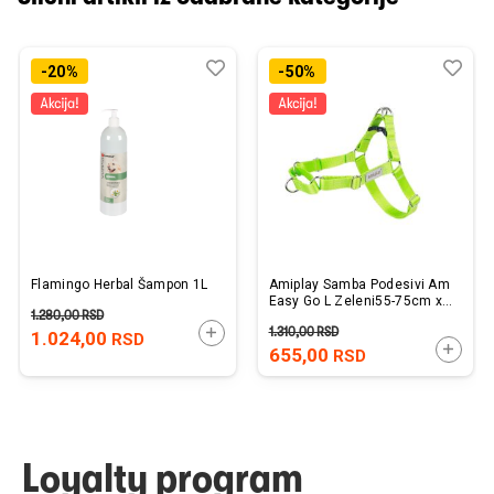
Dodaj
Uporedi
Dod
Upo
-20%
-50%
u
u
listu
listu
želja
želj
Flamingo Herbal Šampon 1L
Amiplay Samba Podesivi Am
Easy Go L Zeleni55-75cm x
1.280,00
RSD
2,5cm
1.310,00
RSD
DODAJTE U KORPU
1.024,00
RSD
DODAJ
655,00
RSD
Loyalty program