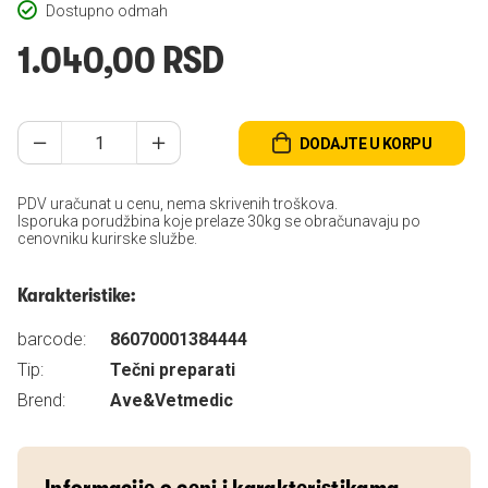
Dostupno odmah
1.040,00 RSD
DODAJTE U KORPU
PDV uračunat u cenu, nema skrivenih troškova.
Isporuka porudžbina koje prelaze 30kg se obračunavaju po
cenovniku kurirske službe.
Karakteristike:
barcode:
86070001384444
Tip:
Tečni preparati
Brend:
Ave&Vetmedic