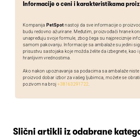
Informacije o ceni i karakteristikama proi
Kompanija
PetSpot
nastoji da sve informacije o proizvo
budu redovno ažurirane. Međutim, proizvođači hrane kon
unapređuju svoje formule, zbog čega su najpreciznije inf
samom pakovanju. Informacije sa ambalaže su jedini sig
prisustvu sastojaka koje možda želite da izbegnete, kao i
hranljivim vrednostima.
Ako nakon upoznavanja sa podacima sa ambalaže niste si
proizvod dobar izbor za vašeg ljubimca, možete se obrati
pozivom na broj
+38163291722
.
Slični artikli iz odabrane katego