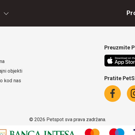
Pr
Preuzmite Pe
ma
jni objekti
Pratite Pet
o kod nas
©
2026 Petspot sva prava zadržana.