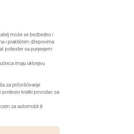
jatelj može se bezbedno i
ama i praktičnim džepovima
l: poliester sa punjenjem:
tučnica imaju uklonjivu
a za pričvršćivanje
 i podesivi kratki povodac sa
cem za automobil ili