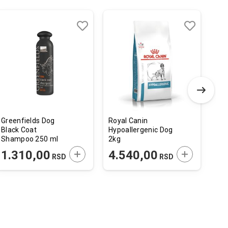
Dodaj
Uporedi
Dodaj
Uporedi
u
u
listu
listu
želja
želja
Greenfields Dog
Royal Canin
470
Black Coat
Hypoallergenic Dog
Drv
Shampoo 250 ml
2kg
Dug
21
 U KORPU
DODAJTE U KORPU
DODAJTE U 
1.310,00
4.540,00
1
RSD
RSD