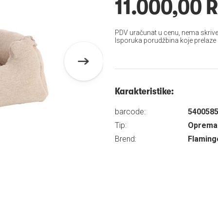
11.000,00 
PDV uračunat u cenu, nema skrive
Isporuka porudžbina koje prelaze
Karakteristike:
barcode:
540058
Tip:
Oprema 
Brend:
Flaming