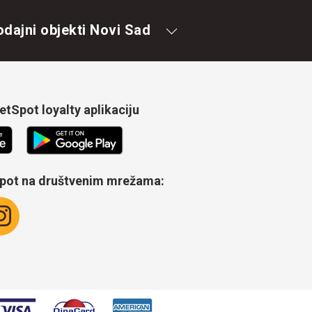
odajni objekti Novi Sad
tSpot loyalty aplikaciju
Spot na društvenim mrežama: