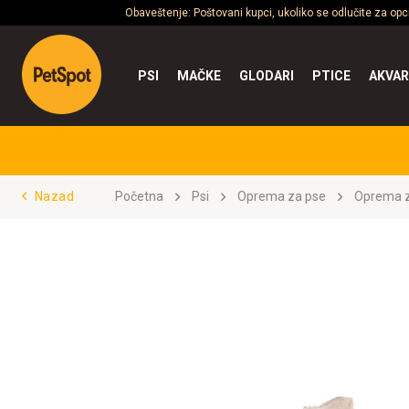
Obaveštenje: Poštovani kupci, ukoliko se odlučite za op
PSI
MAČKE
GLODARI
PTICE
AKVAR
Nazad
Početna
Psi
Oprema za pse
Oprema z