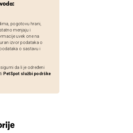
zvoda:
dima, pogotovu hrani,
statno menjaju i
ormacije uvek one na
uran izvor podataka o
 podataka o sastavu i
gurni da li je određeni
ti
PetSpot službi podrške
rije