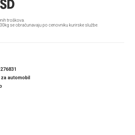
RSD
nih troškova.
 30kg se obračunavaju po cenovniku kurirske službe.
5276831
za automobil
o