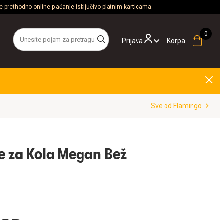
 prethodno online plaćanje isključivo platnim karticama.
Prijava
Korpa
Sve od Flamingo
e za Kola Megan Bež