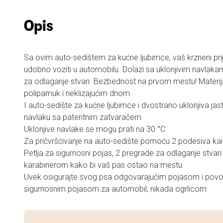
Opis
Sa ovim auto-sedištem za kućne ljubimce, vaš krzneni pri
udobno voziti u automobilu. Dolazi sa uklonjivim navlak
za odlaganje stvari. Bezbednost na prvom mestu! Materija
polipamuk i neklizajućim dnom
I auto-sedište za kućne ljubimce i dvostrano uklonjiva jas
navlaku sa patentnim zatvaračem
Uklonjive navlake se mogu prati na 30 °C
Za pričvršćivanje na auto-sedište pomoću 2 podesiva kaiš
Petlja za sigurnosni pojas, 2 pregrade za odlaganje stvari
karabinerom kako bi vaš pas ostao na mestu
Uvek osigurajte svog psa odgovarajućim pojasom i povo
sigurnosnim pojasom za automobil, nikada ogrlicom