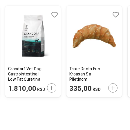
j
edi
Dodaj
Uporedi
Dodaj
Uporedi
u
u
listu
listu
želja
želja
Grandorf Vet Dog
Trixie Denta Fun
Gastrointestinal
Kroasan Sa
Low Fat Ćuretina
Piletinom
1kg
11cm/80g
JTE U KORPU
DODAJTE U KORPU
DODAJTE
1.810,00
335,00
RSD
RSD