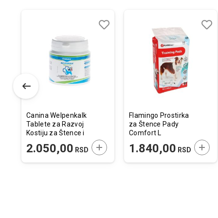
odaj
poredi
Dodaj
Uporedi
Doda
Upor
u
u
istu
listu
listu
elja
želja
želja
Canina Welpenkalk
Flamingo Prostirka
Tablete za Razvoj
za Štence Pady
Kostiju za Štence i
Comfort L
Mlade Pse 150tbl.
90x60cm / 20 kom.
ODAJTE U KORPU
DODAJTE U KORPU
DODA
2.050,00
1.840,00
RSD
RSD