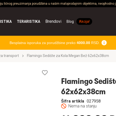
ciju ličnog preuzimanja porudžbina u našim maloprodajnim objektima, neophodno je
Brendovi
ISTIKA
TERARISTIKA
Blog
Akcija!
Besplatna isporuka za porudžbine preko
4000.00
RSD.
a transport
Flamingo Sedište za Kola Megan Bež 62x62x38cm
Lista
želja
Flamingo Sedišt
62x62x38cm
Šifra artikla
027958
Nema na stanju