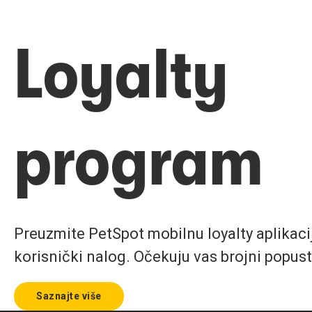
Loyalty
program
Preuzmite PetSpot mobilnu loyalty aplikaciju
korisnički nalog. Očekuju vas brojni popust
Saznajte više