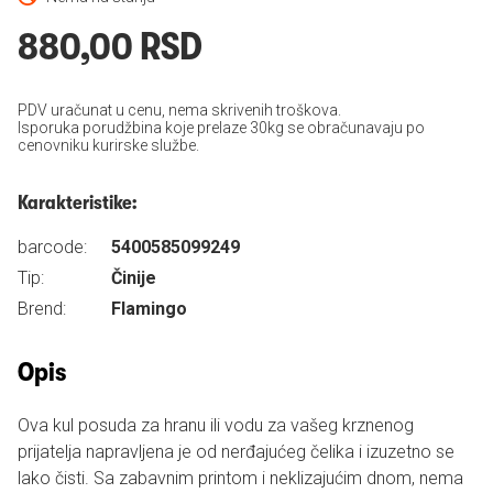
880,00 RSD
PDV uračunat u cenu, nema skrivenih troškova.
Isporuka porudžbina koje prelaze 30kg se obračunavaju po
cenovniku kurirske službe.
Karakteristike:
barcode:
5400585099249
Tip:
Činije
Brend:
Flamingo
Opis
Ova kul posuda za hranu ili vodu za vašeg krznenog
prijatelja napravljena je od nerđajućeg čelika i izuzetno se
lako čisti. Sa zabavnim printom i neklizajućim dnom, nema