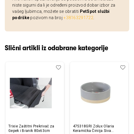
niste sigurni da li je određeni proizvod dobar izbor za
vašeg ljubimca, možete se obratiti
PetSpot službi
podrške
pozivom na broj
+38163291722
.
Slični artikli iz odabrane kategorije
Dodaj
Uporedi
Dod
Upo
u
u
listu
listu
želja
želj
Trixie Zaštitni Prekrivač za
475318GRI Zolux Olaria
Gepek i Branik 80x63cm
Keramička Činiija Siva