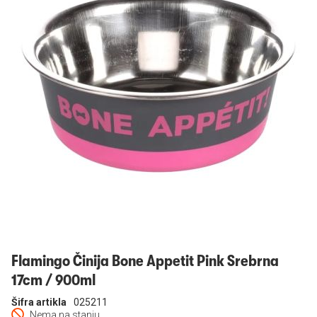
Prijavi se
Flamingo Činija Bone Appetit Pink Srebrna
17cm / 900ml
Šifra artikla
025211
Nema na stanju