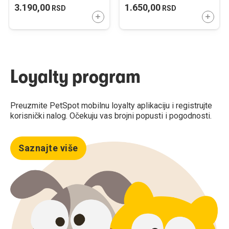
1000ml
3.190,00
1.650,00
RSD
RSD
DODAJTE U KORPU
DODAJ
Loyalty program
Preuzmite PetSpot mobilnu loyalty aplikaciju i registrujte
korisnički nalog. Očekuju vas brojni popusti i pogodnosti.
Saznajte više