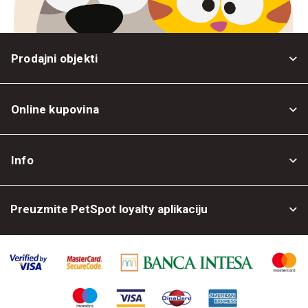
Prodajni objekti
Online kupovina
Opšti uslovi
Info
Politika privatnosti
O nama
Povrat robe
Preuzmite PetSpot loyalty aplikaciju
Prodajni objekti
Posao kod nas