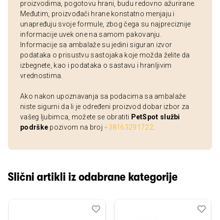
proizvodima, pogotovu hrani, budu redovno ažurirane.
Međutim, proizvođači hrane konstatno menjaju i
unapređuju svoje formule, zbog čega su najpreciznije
informacije uvek one na samom pakovanju.
Informacije sa ambalaže su jedini siguran izvor
podataka o prisustvu sastojaka koje možda želite da
izbegnete, kao i podataka o sastavu i hranljivim
vrednostima.
Ako nakon upoznavanja sa podacima sa ambalaže
niste sigurni da li je određeni proizvod dobar izbor za
vašeg ljubimca, možete se obratiti
PetSpot službi
podrške
pozivom na broj
+38163291722
.
Slični artikli iz odabrane kategorije
Dodaj
Uporedi
Dod
Upo
u
u