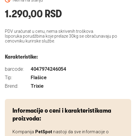
Nema na stanju
1.290,00 RSD
PDV uračunat u cenu, nema skrivenih troškova.
Isporuka porudžbina koje prelaze 30kg se obračunavaju po
cenovniku kurirske službe.
Karakteristike:
barcode:
4047974246054
Tip:
Flašice
Brend:
Trixie
Informacije o ceni i karakteristikama
proizvoda:
Kompanija
PetSpot
nastoji da sve informacije o