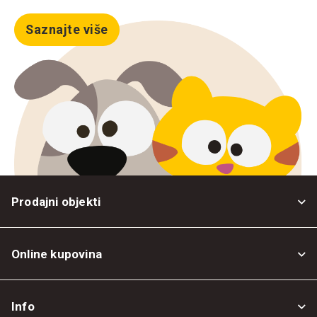
Saznajte više
Prodajni objekti
Online kupovina
Opšti uslovi
Info
Politika privatnosti