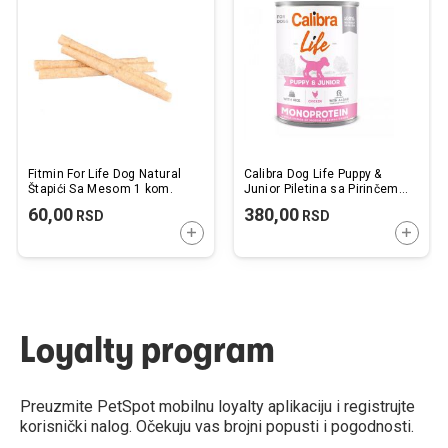
listu
listu
želja
želj
Fitmin For Life Dog Natural
Calibra Dog Life Puppy &
Štapići Sa Mesom 1 kom.
Junior Piletina sa Pirinčem
Konzerva 400g
60,00
380,00
RSD
RSD
DODAJTE U KORPU
DODAJ
Loyalty program
Preuzmite PetSpot mobilnu loyalty aplikaciju i registrujte
korisnički nalog. Očekuju vas brojni popusti i pogodnosti.