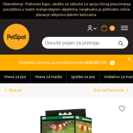
Obaveštenje: Poštovani kupci, ukoliko se odlučite za opciju ličnog preuzimanja
porudžbina u našim maloprodajnim objektima, neophodno je prethodno online
Psi
plaćanje isključivo platnim karticama.
Mačke
Korpa
Glodari
Ptice
Besplatna isporuka za porudžbine preko
4000.00
RSD.
Akvaristika
Hrana za pse
Hrana za mačke
Igračke za pse
Grebalice za mač
Teraristika
Nazad
Sve od Dennerle
Brendovi
Blog
Lis
želj
Akcija!