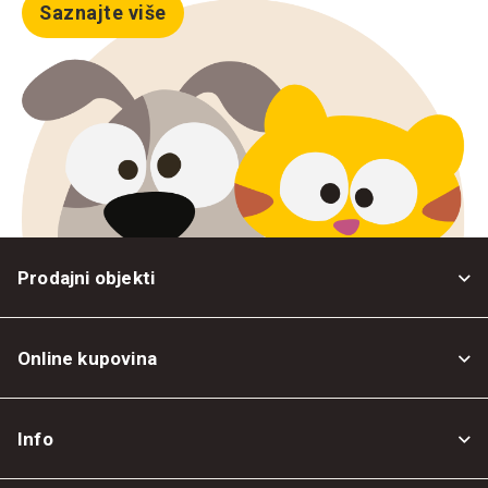
Saznajte više
Prodajni objekti
Online kupovina
Opšti uslovi
Info
Politika privatnosti