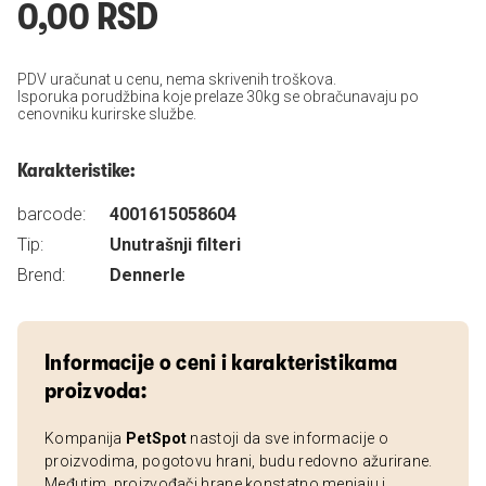
0,00 RSD
PDV uračunat u cenu, nema skrivenih troškova.
Isporuka porudžbina koje prelaze 30kg se obračunavaju po
cenovniku kurirske službe.
Karakteristike:
barcode:
4001615058604
Tip:
Unutrašnji filteri
Brend:
Dennerle
Informacije o ceni i karakteristikama
proizvoda:
Kompanija
PetSpot
nastoji da sve informacije o
proizvodima, pogotovu hrani, budu redovno ažurirane.
Međutim, proizvođači hrane konstatno menjaju i