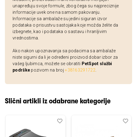
unapređuju svoje formule, zbog čega su najpreciznije
informacije uvek one na samom pakovanju.
Informacije sa ambalaže su jedini siguran izvor
podataka o prisustvu sastojaka koje možda želite da
izbegnete, kao i podataka o sastavu i hranljivim
vrednostima.
Ako nakon upoznavanja sa podacima sa ambalaže
niste sigurni da li je određeni proizvod dobar izbor za
vašeg ljubimca, možete se obratiti
PetSpot službi
podrške
pozivom na broj
+38163291722
.
Slični artikli iz odabrane kategorije
Dodaj
Uporedi
Dod
Upo
u
u
listu
listu