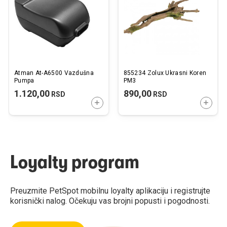
želja
želj
Atman At-A6500 Vazdušna
855234 Zolux Ukrasni Koren
Pumpa
PM3
1.120,00
890,00
RSD
RSD
DODAJTE U KORPU
DODAJ
Loyalty program
Preuzmite PetSpot mobilnu loyalty aplikaciju i registrujte
korisnički nalog. Očekuju vas brojni popusti i pogodnosti.