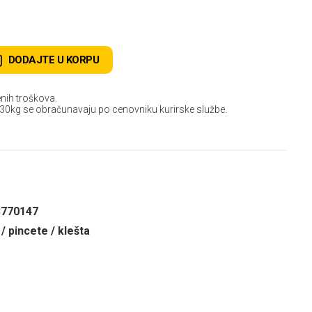
DODAJTE U KORPU
nih troškova.
 30kg se obračunavaju po cenovniku kurirske službe.
3770147
 pincete / klešta