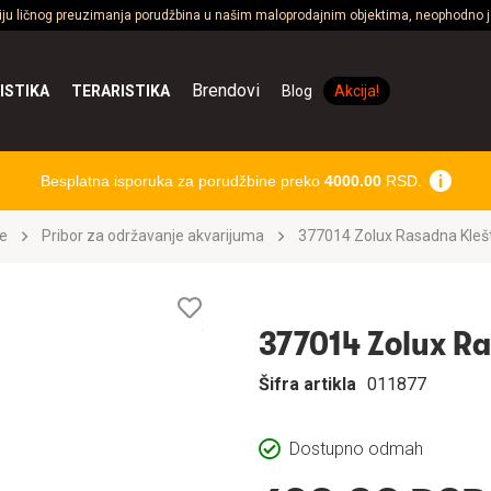
ciju ličnog preuzimanja porudžbina u našim maloprodajnim objektima, neophodno je
Brendovi
ISTIKA
TERARISTIKA
Blog
Akcija!
Besplatna isporuka za porudžbine preko
4000.00
RSD.
e
Pribor za održavanje akvarijuma
377014 Zolux Rasadna Kleš
Lista
želja
377014 Zolux R
Šifra artikla
011877
Dostupno odmah