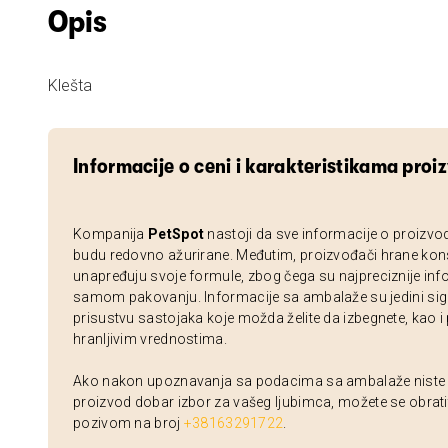
Opis
Klešta
Informacije o ceni i karakteristikama proi
Kompanija
PetSpot
nastoji da sve informacije o proizvo
budu redovno ažurirane. Međutim, proizvođači hrane kon
unapređuju svoje formule, zbog čega su najpreciznije inf
samom pakovanju. Informacije sa ambalaže su jedini sig
prisustvu sastojaka koje možda želite da izbegnete, kao i
hranljivim vrednostima.
Ako nakon upoznavanja sa podacima sa ambalaže niste si
proizvod dobar izbor za vašeg ljubimca, možete se obrati
pozivom na broj
+38163291722
.