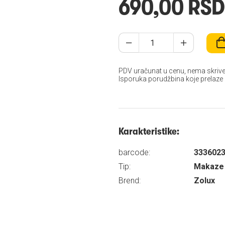
690,00 RSD
PDV uračunat u cenu, nema skrive
Isporuka porudžbina koje prelaze
Karakteristike:
barcode:
333602
Tip:
Makaze /
Brend:
Zolux