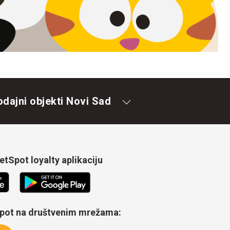
odajni objekti Novi Sad
tSpot loyalty aplikaciju
Spot na društvenim mrežama: