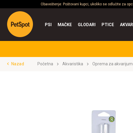
Obaveštenje: Poštovani kupci, ukoliko se odlučite za op
PSI
MAČKE
GLODARI
PTICE
AKVAR
Nazad
Početna
Akvaristika
Oprema za akvarijum