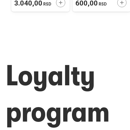
ODAJTE U KORPU
DODAJTE U KORPU
DOD
3.040,00
600,00
RSD
RSD
Loyalty
program