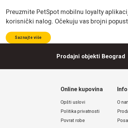
Preuzmite PetSpot mobilnu loyalty aplikaciju
korisnički nalog. Očekuju vas brojni popust
Saznajte više
Prodajni objekti Beograd
Online kupovina
Info
Opšti uslovi
O na
Politika privatnosti
Proda
Povrat robe
Posa