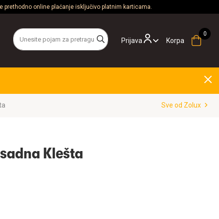
 prethodno online plaćanje isključivo platnim karticama.
Prijava
Korpa
ta
Sve od Zolux
asadna Klešta