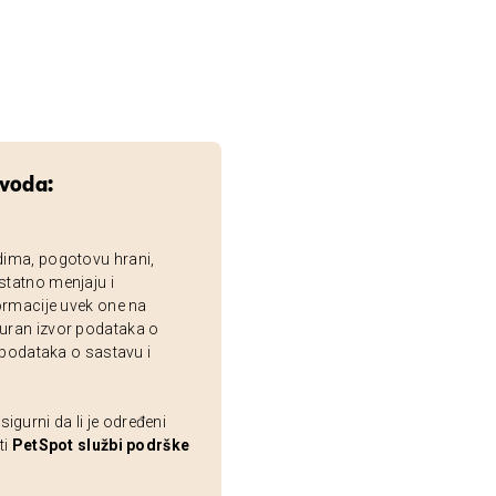
zvoda:
dima, pogotovu hrani,
statno menjaju i
ormacije uvek one na
uran izvor podataka o
 podataka o sastavu i
gurni da li je određeni
ti
PetSpot službi podrške