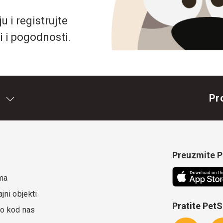
 i registrujte
i i pogodnosti.
Pr
Preuzmite Pe
ma
jni objekti
Pratite Pet
o kod nas