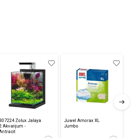
Dodaj
Uporedi
Dodaj
Uporedi
u
u
listu
listu
želja
želja
307224 Zolux Jalaya
Juwel Amorax XL
Tetr
2 Akvarijum -
Jumbo
Trop
Antracit
Gra
20x20x25cm
g