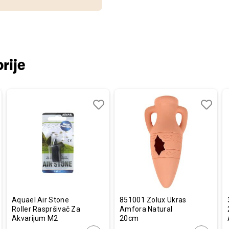
rije
aj
redi
Dodaj
Uporedi
Dodaj
Uporedi
u
u
listu
listu
a
želja
želja
Aquael Air Stone
851001 Zolux Ukras
Roller Raspršivač Za
Amfora Natural
Akvarijum M2
20cm
25x30mm