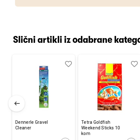
Slični artikli iz odabrane katego
Dodaj
Uporedi
Dodaj
Uporedi
Dod
Upo
u
u
u
listu
listu
listu
želja
želja
želj
Dennerle Gravel
Tetra Goldfish
Cleaner
Weekend Sticks 10
kom