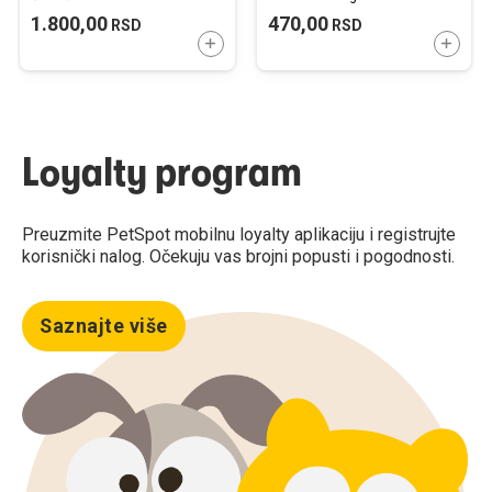
Akvarijum Vulkanski Kamen
1.800,00
470,00
RSD
RSD
750g
DODAJTE U KORPU
DODAJ
Loyalty program
Preuzmite PetSpot mobilnu loyalty aplikaciju i registrujte
korisnički nalog. Očekuju vas brojni popusti i pogodnosti.
Saznajte više