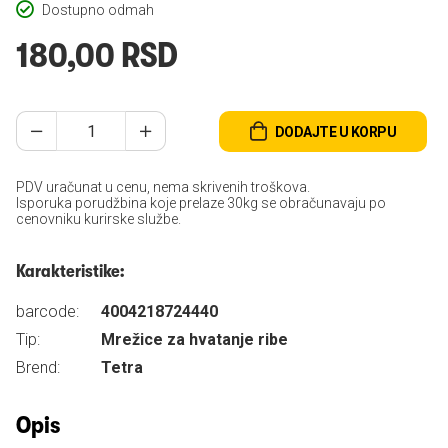
Dostupno odmah
180,00 RSD
DODAJTE U KORPU
PDV uračunat u cenu, nema skrivenih troškova.
Isporuka porudžbina koje prelaze 30kg se obračunavaju po
cenovniku kurirske službe.
Karakteristike:
barcode:
4004218724440
Tip:
Mrežice za hvatanje ribe
Brend:
Tetra
Opis