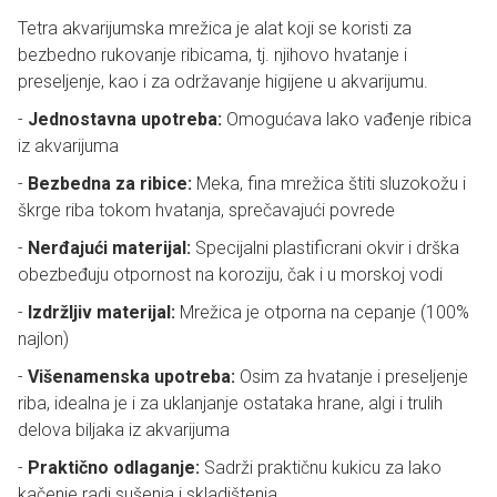
Tetra akvarijumska mrežica je alat koji se koristi za
bezbedno rukovanje ribicama, tj. njihovo hvatanje i
preseljenje, kao i za održavanje higijene u akvarijumu.
-
Jednostavna upotreba:
Omogućava lako vađenje ribica
iz akvarijuma
-
Bezbedna za ribice:
Meka, fina mrežica štiti sluzokožu i
škrge riba tokom hvatanja, sprečavajući povrede
-
Nerđajući materijal:
Specijalni plastificrani okvir i drška
obezbeđuju otpornost na koroziju, čak i u morskoj vodi
-
Izdržljiv materijal:
Mrežica je otporna na cepanje (100%
najlon)
-
Višenamenska upotreba:
Osim za hvatanje i preseljenje
riba, idealna je i za uklanjanje ostataka hrane, algi i trulih
delova biljaka iz akvarijuma
-
Praktično odlaganje:
Sadrži praktičnu kukicu za lako
kačenje radi sušenja i skladištenja