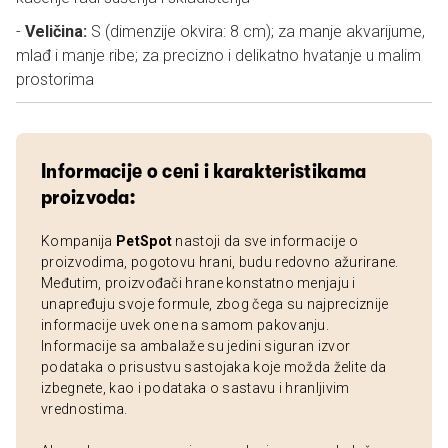
-
Veličina:
S (dimenzije okvira: 8 cm); za manje akvarijume,
mlađ i manje ribe; za precizno i delikatno hvatanje u malim
prostorima
Informacije o ceni i karakteristikama
proizvoda:
Kompanija
PetSpot
nastoji da sve informacije o
proizvodima, pogotovu hrani, budu redovno ažurirane.
Međutim, proizvođači hrane konstatno menjaju i
unapređuju svoje formule, zbog čega su najpreciznije
informacije uvek one na samom pakovanju.
Informacije sa ambalaže su jedini siguran izvor
podataka o prisustvu sastojaka koje možda želite da
izbegnete, kao i podataka o sastavu i hranljivim
vrednostima.