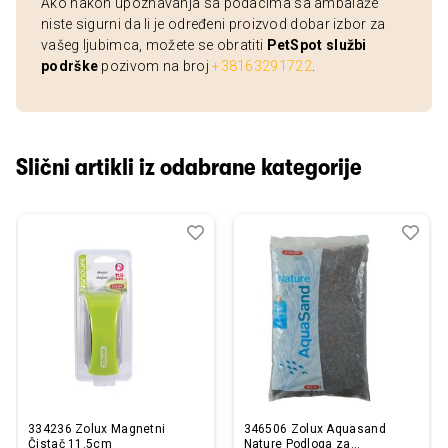
Ako nakon upoznavanja sa podacima sa ambalaže
niste sigurni da li je određeni proizvod dobar izbor za
vašeg ljubimca, možete se obratiti
PetSpot službi
podrške
pozivom na broj
+38163291722
.
Slični artikli iz odabrane kategorije
Dodaj
Uporedi
Dod
Upo
u
u
listu
listu
želja
želj
334236 Zolux Magnetni
346506 Zolux Aquasand
Čistač 11.5cm
Nature Podloga za