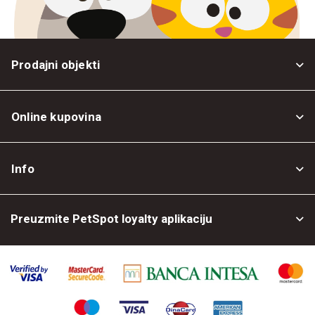
Prodajni objekti
Online kupovina
Opšti uslovi
Info
Politika privatnosti
O nama
Povrat robe
Preuzmite PetSpot loyalty aplikaciju
Prodajni objekti
Posao kod nas