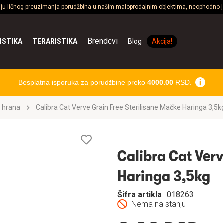
ciju ličnog preuzimanja porudžbina u našim maloprodajnim objektima, neophodno je
Brendovi
ISTIKA
TERARISTIKA
Blog
Akcija!
Besplatna isporuka za porudžbine preko
4000.00
RSD.
 hrana
Calibra Cat Verve Grain Free Sterilisane Mačke Haringa 3,5k
Lista
želja
Calibra Cat Verv
Haringa 3,5kg
Šifra artikla
018263
Nema na stanju