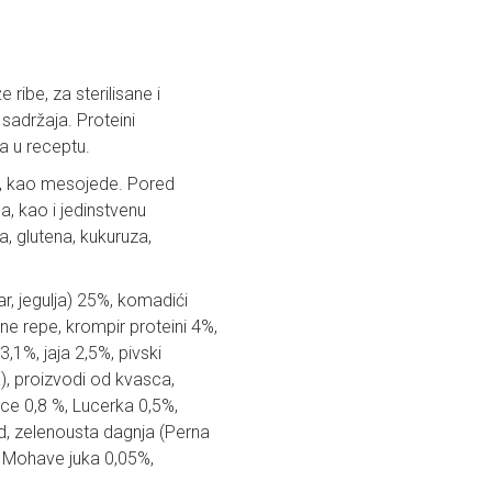
ribe, za sterilisane i
sadržaja. Proteini
a u receptu.
ke, kao mesojede. Pored
na, kao i jedinstvenu
a, glutena, kukuruza,
ar, jegulja) 25%, komadići
e repe, krompir proteini 4%,
,1%, jaja 2,5%, pivski
), proizvodi od kvasca,
ice 0,8 %, Lucerka 0,5%,
rid, zelenousta dagnja (Perna
%, Mohave juka 0,05%,