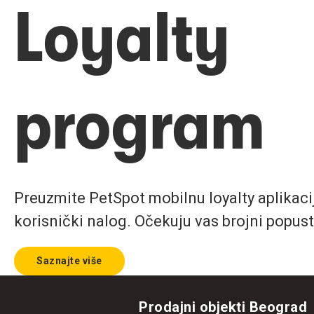
Loyalty
program
Preuzmite PetSpot mobilnu loyalty aplikaciju
korisnički nalog. Očekuju vas brojni popust
Saznajte više
Prodajni objekti Beograd