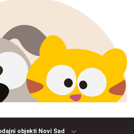
odajni objekti Novi Sad