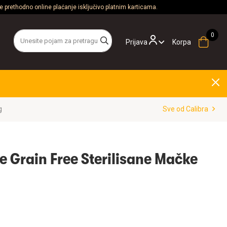
 prethodno online plaćanje isključivo platnim karticama.
Prijava
Korpa
g
Sve od Calibra
e Grain Free Sterilisane Mačke