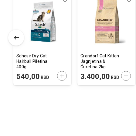
odaj
poredi
Dodaj
Uporedi
Doda
Upor
u
u
istu
listu
listu
elja
želja
želja
Schesir Dry Cat
Grandorf Cat Kitten
Hairball Piletina
Jagnjetina &
400g
Ćuretina 2kg
ODAJTE U KORPU
DODAJTE U KORPU
DODA
540,00
3.400,00
SD
RSD
RSD