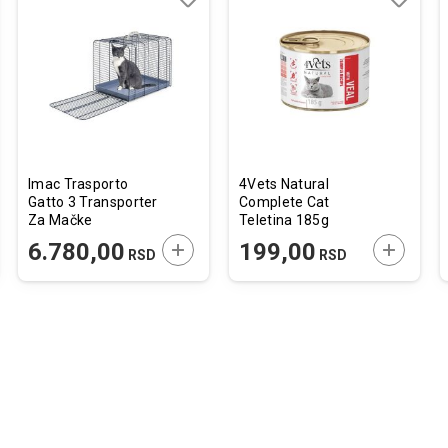
j
edi
Dodaj
Uporedi
Dodaj
Uporedi
u
u
listu
listu
želja
želja
Imac Trasporto
4Vets Natural
Gatto 3 Transporter
Complete Cat
Za Mačke
Teletina 185g
48x35x39cm
JTE U KORPU
DODAJTE U KORPU
DODAJTE
6.780,00
199,00
RSD
RSD