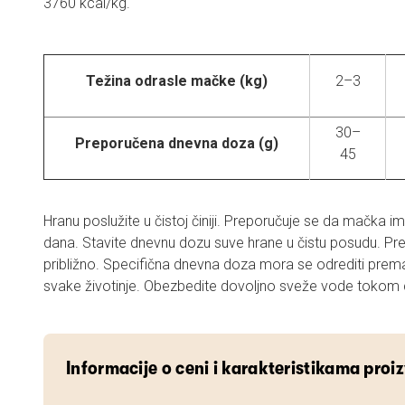
3760 kcal/kg.
Težina odrasle mačke (kg)
2–3
30–
Preporučena dnevna doza (g)
45
Hranu poslužite u čistoj činiji. Preporučuje se da mačka i
dana. Stavite dnevnu dozu suve hrane u čistu posudu. P
približno. Specifična dnevna doza mora se odrediti prem
svake životinje. Obezbedite dovoljno sveže vode tokom 
Informacije o ceni i karakteristikama proi