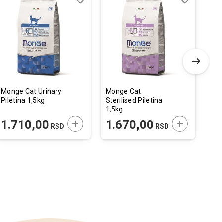
Dodaj
Uporedi
Dodaj
Uporedi
u
u
listu
listu
želja
želja
Monge Cat Urinary
Monge Cat
Dol
Piletina 1,5kg
Sterilised Piletina
Pre
1,5kg
Cat
85
 U KORPU
DODAJTE U KORPU
DODAJTE U 
1.710,00
1.670,00
1
RSD
RSD