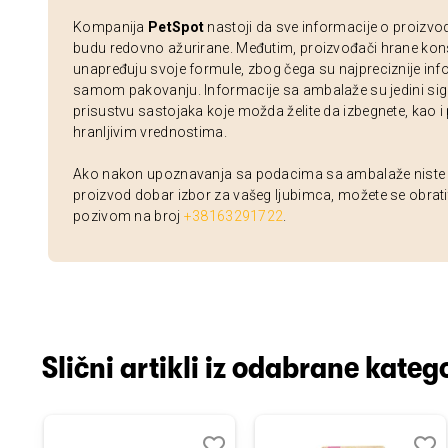
Kompanija
PetSpot
nastoji da sve informacije o proizvo
budu redovno ažurirane. Međutim, proizvođači hrane kon
unapređuju svoje formule, zbog čega su najpreciznije inf
samom pakovanju. Informacije sa ambalaže su jedini sig
prisustvu sastojaka koje možda želite da izbegnete, kao i
hranljivim vrednostima.
Ako nakon upoznavanja sa podacima sa ambalaže niste si
proizvod dobar izbor za vašeg ljubimca, možete se obrati
pozivom na broj
+38163291722
.
Slični artikli iz odabrane katego