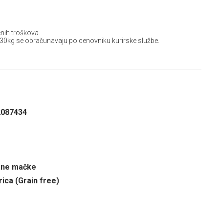
nih troškova.
 30kg se obračunavaju po cenovniku kurirske službe.
2087434
sane mačke
rica (Grain free)