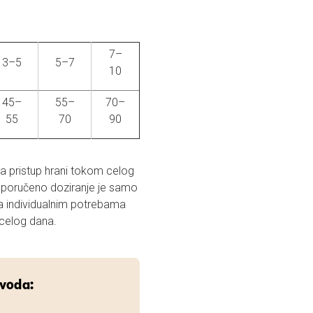
7–
3–5
5–7
10
45–
55–
70–
55
70
90
ma pristup hrani tokom celog
reporučeno doziranje je samo
a individualnim potrebama
celog dana.
zvoda: