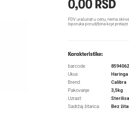
0,00 RSD
PDV uračunat u cenu, nema skrive
Isporuka porudžbina koje prelaze
Karakteristike:
barcode:
859406
Ukus:
Haringa
Brend:
Calibra
Pakovanje:
3,5kg
Uzrast:
Sterili
Sadržaj žitarica:
Bez žita