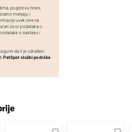
dima, pogotovu hrani,
statno menjaju i
ormacije uvek one na
uran izvor podataka o
 podataka o sastavu i
gurni da li je određeni
ti
PetSpot službi podrške
rije