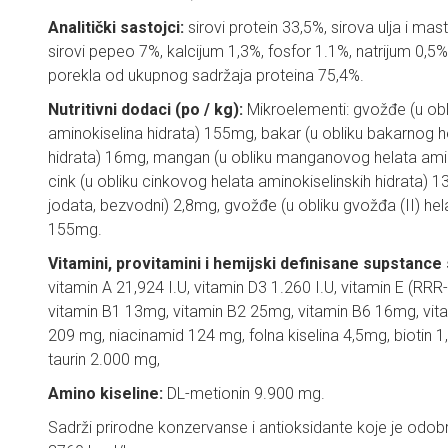
Analitički sastojci:
sirovi protein 33,5%, sirova ulja i mas
sirovi pepeo 7%, kalcijum 1,3%, fosfor 1.1%, natrijum 0,5%,
porekla od ukupnog sadržaja proteina 75,4%.
Nutritivni dodaci (po / kg):
Mikroelementi: gvožđe (u obl
aminokiselina hidrata) 155mg, bakar (u obliku bakarnog h
hidrata) 16mg, mangan (u obliku manganovog helata amin
cink (u obliku cinkovog helata aminokiselinskih hidrata) 1
jodata, bezvodni) 2,8mg, gvožđe (u obliku gvožđa (II) hel
155mg.
Vitamini, provitamini i hemijski definisane supstance
vitamin A 21,924 I.U, vitamin D3 1.260 I.U, vitamin E (RRR
vitamin B1 13mg, vitamin B2 25mg, vitamin B6 16mg, vit
209 mg, niacinamid 124 mg, folna kiselina 4,5mg, biotin 1
taurin 2.000 mg,
Amino kiseline:
DL-metionin 9.900 mg.
Sadrži prirodne konzervanse i antioksidante koje je odobr