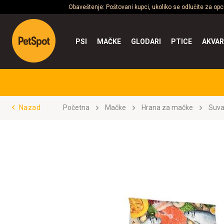
Obaveštenje: Poštovani kupci, ukoliko se odlučite za op
PSI
MAČKE
GLODARI
PTICE
AKVAR
Nazad
Početna
Mačke
Hrana za mačke
Suva