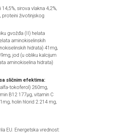
ti 14,5%, sirova vlakna 4,2%,
 proteini životinjskog
iku gvožđa (II) helata
elata aminokiselinskih
okiselinskih hidrata) 41mg,
39mg, jod (u obliku kalcijum
ata aminokiselina hidrata)
 sa sličnim efektima:
-alfa-tokoferol) 260mg,
amin B12 177µg, vitamin C
,1mg, holin hlorid 2.214 mg,
ila EU. Energetska vrednost: