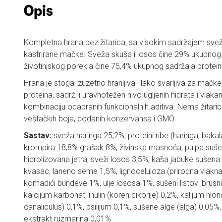
Opis
Kompletna hrana bez žitarica, sa visokim sadržajem sveže 
kastrirane mačke. Sveža skuša i losos čine 29% ukupnog 
životinjskog porekla čine 75,4% ukupnog sadržaja protein
Hrana je stoga izuzetno hranljiva i lako svarljiva za mač
proteina, sadrži i uravnotežen nivo ugljenih hidrata i vlaka
kombinaciju odabranih funkcionalnih aditiva. Nema žitaric
veštačkih boja, dodanih konzervansa i GMO.
Sastav:
sveža haringa 25,2%, proteini ribe (haringa, bakal
krompira 18,8% grašak 8%, živinska masnoća, pulpa sušen
hidrolizovana jetra, sveži losos 3,5%, kaša jabuke sušena 3
kvasac, laneno seme 1,5%, lignoceluloza (prirodna vlakna
komadići bundeve 1%, ulje lososa 1%, sušeni listovi brusn
kalcijum karbonat, inulin (koren cikorije) 0,2%, kalijum hlo
canaliculus) 0,1%, psilijum 0,1%, sušene alge (alga) 0,05
ekstrakt ruzmarina 0,01%.