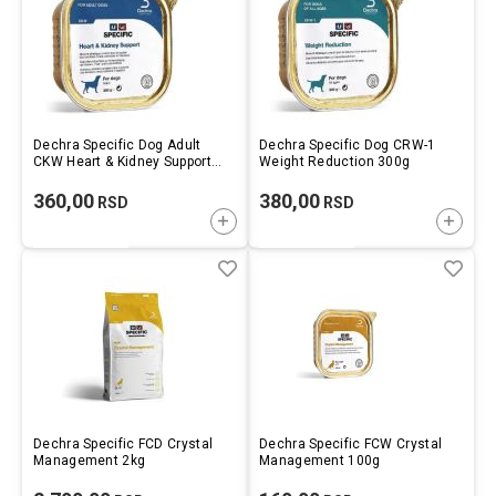
Dechra Specific Dog Adult
Dechra Specific Dog CRW-1
CKW Heart & Kidney Support
Weight Reduction 300g
300g
360,00
380,00
RSD
RSD
DODAJTE U KORPU
DODAJ
Lista
Uporedi
List
Upo
želja
želj
Dechra Specific FCD Crystal
Dechra Specific FCW Crystal
Management 2kg
Management 100g