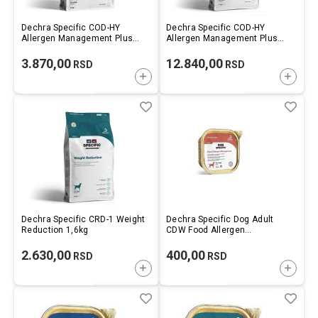
Dechra Specific COD-HY
Dechra Specific COD-HY
Allergen Management Plus
Allergen Management Plus
2kg
7kg
3.870,00
12.840,00
RSD
RSD
DODAJTE U KORPU
DODAJ
Lista
Uporedi
List
Upo
želja
želj
Dechra Specific CRD-1 Weight
Dechra Specific Dog Adult
Reduction 1,6kg
CDW Food Allergen
Management 300g
2.630,00
400,00
RSD
RSD
DODAJTE U KORPU
DODAJ
Lista
Uporedi
List
Upo
želja
želj