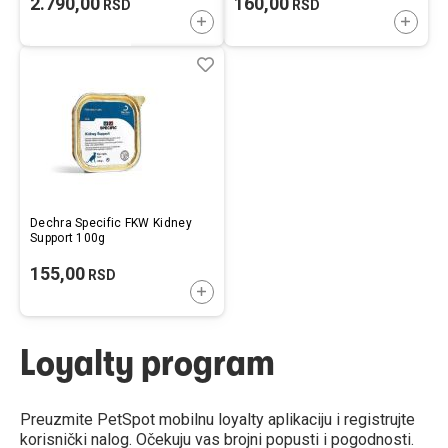
2.790,00
160,00
RSD
RSD
DODAJTE U KORPU
DODAJ
Lista
Uporedi
želja
Dechra Specific FKW Kidney
Support 100g
155,00
RSD
DODAJTE U KORPU
Loyalty program
Preuzmite PetSpot mobilnu loyalty aplikaciju i registrujte
korisnički nalog. Očekuju vas brojni popusti i pogodnosti.