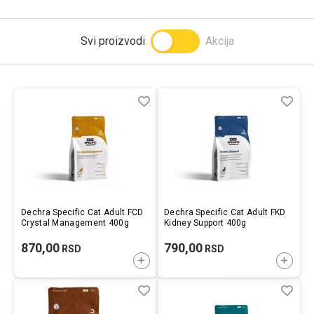
Prijavi se
Svi proizvodi
Akcija
Lista
Uporedi
List
Upo
želja
želj
Dechra Specific Cat Adult FCD
Dechra Specific Cat Adult FKD
Crystal Management 400g
Kidney Support 400g
870,00
790,00
RSD
RSD
DODAJTE U KORPU
DODAJ
Lista
Uporedi
List
Upo
želja
želj