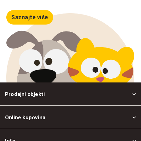
Saznajte više
Prodajni objekti
Online kupovina
Opšti uslovi
Info