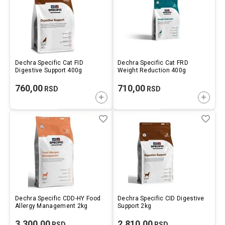
Dechra Specific Cat FID
Dechra Specific Cat FRD
Digestive Support 400g
Weight Reduction 400g
760,00
710,00
RSD
RSD
DODAJTE U KORPU
DODAJ
Lista
Uporedi
List
Upo
želja
želj
Dechra Specific CDD-HY Food
Dechra Specific CID Digestive
Allergy Management 2kg
Support 2kg
3.300,00
2.810,00
RSD
RSD