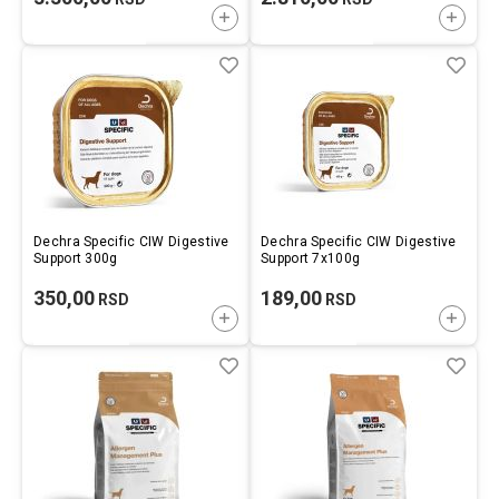
DODAJTE U KORPU
DODAJ
Lista
Uporedi
List
Upo
želja
želj
Dechra Specific CIW Digestive
Dechra Specific CIW Digestive
Support 300g
Support 7x100g
350,00
189,00
RSD
RSD
DODAJTE U KORPU
DODAJ
Lista
Uporedi
List
Upo
želja
želj