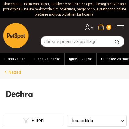
Obaveštenje: Poštovani kupci, ukoliko se odlučite za opciju ličnog preuzimanja
porudžbina u našim maloprodajnim objektima, neophodno je prethodno online
Psi
plaćanje isključivo platnim karticama.
Mačke
Korpa
Glodari
Ptice
Hrana za pse
Hrana za mačke
Igračke za pse
Grebalice za mač
Akvaristika
Nazad
Teraristika
Brendovi
Dechra
Blog
Filteri
Akcija!