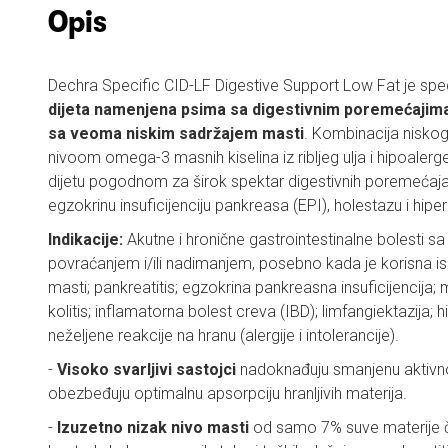
Opis
Dechra Specific CID-LF Digestive Support Low Fat je spe
dijeta namenjena psima sa digestivnim poremećajim
sa veoma niskim sadržajem masti
. Kombinacija niskog
nivoom omega-3 masnih kiselina iz ribljeg ulja i hipoalerg
dijetu pogodnom za širok spektar digestivnih poremećaja, u
egzokrinu insuficijenciju pankreasa (EPI), holestazu i hiper
Indikacije:
Akutne i hronične gastrointestinalne bolesti sa
povraćanjem i/ili nadimanjem, posebno kada je korisna i
masti; pankreatitis; egzokrina pankreasna insuficijencija; 
kolitis; inflamatorna bolest creva (IBD); limfangiektazija; h
neželjene reakcije na hranu (alergije i intolerancije).
-
Visoko svarljivi sastojci
nadoknađuju smanjenu aktivno
obezbeđuju optimalnu apsorpciju hranljivih materija.
-
Izuzetno nizak nivo masti
od samo 7% suve materije č