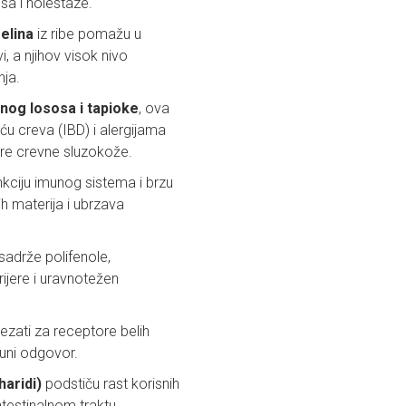
isa i holestaze.
elina
iz ribe pomažu u
vi, a njihov visok nivo
nja.
nog lososa i tapioke
, ova
u creva (IBD) i alergijama
ere crevne sluzokože.
nkciju imunog sistema i brzu
h materija i ubrzava
i sadrže polifenole,
ijere i uravnotežen
vezati za receptore belih
muni odgovor.
haridi)
podstiču rast korisnih
testinalnom traktu.