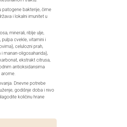
 patogene bakterije, čime
ava i lokalni imunitet u
a, minerali, riblje ulje,
, pulpa cvekle, vitamini i
ovima), celulozni prah,
a i manan-oligosaharida),
karbonat, ekstrakt citrusa,
irodnim antioksidansima
i arome.
ovanja. Dnevne potrebe
uženje, godišnje doba i nivo
ilagodite količinu hrane