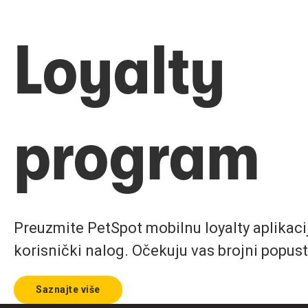
Loyalty
program
Preuzmite PetSpot mobilnu loyalty aplikaciju
korisnički nalog. Očekuju vas brojni popust
Saznajte više