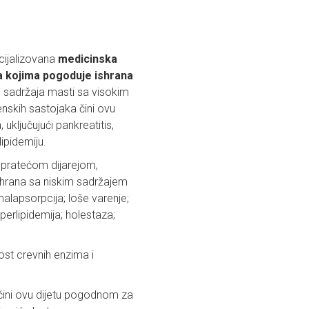
cijalizovana
medicinska
a kojima pogoduje ishrana
 sadržaja masti sa visokim
enskih sastojaka čini ovu
ključujući pankreatitis,
lipidemiju.
 pratećom dijarejom,
shrana sa niskim sadržajem
malapsorpcija; loše varenje;
iperlipidemija; holestaza;
st crevnih enzima i
ini ovu dijetu pogodnom za