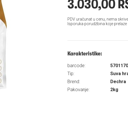
3.030,00 R
PDV uračunat u cenu, nema skrive
Isporuka porudžbina koje prelaze
Karakteristike:
barcode:
570117
Tip:
Suva hr
Brend:
Dechra
Pakovanje:
2kg