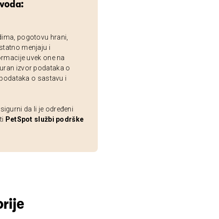
zvoda:
dima, pogotovu hrani,
statno menjaju i
ormacije uvek one na
uran izvor podataka o
 podataka o sastavu i
gurni da li je određeni
ti
PetSpot službi podrške
rije