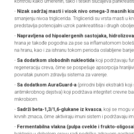
kontrolu kako umerenih, tako i teških slučajeva pankreatit
-
Nizak sadržaj masti i visok nivo omega-3 masnih kis
smanjenju nivoa triglicerida. Trigliceridi su vrsta masti u kr
predstavlja potencijalni uzrok pankreatitisa i drugih obolje
-
Napravljena od hipoalergenih sastojaka, hidrolizova
hrana je takođe pogodna za pse sa inflamatornom bolešć
na hranu, kao i za ishranu tokom perioda
oslabljene barij
-
Sa dodatkom slobodnih nukleotida
koji podržavaju fu
regeneraciju creva, čime se pospešuje apsorpcija hranljivi
povratak punom zdravlju sistema za varenje.
-
Sa dodatkom AuraGuard-a
(prirodni biljni ekstrakti koj
antimikrobnog dejstva) koji podržava integritet crevne bar
mikrobiom.
-
Sadrži beta-1,3/1,6-glukane iz kvasca
, koji se mogu 
krvnih zrnaca, čime aktiviraju imuni sistem i podržavaju i
-
Fermentabilna vlakna (pulpa cvekle i frukto-oligosa
bakterija u debelom crevu radi podrške zdravom gastroin