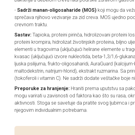
-
Sadrži manan-oligosaharide (MOS)
koji mogu da vežu
sprečava njihovo vezivanje za zid creva. MOS ujedno podrž
crevnom traktu.
Sastav:
Tapioka, proteini pirinča, hidrolizovani proteini losos
proteini krompira, hidrolizat životinjskih proteina, biljno ulje
elementi u tragovima (uključujući helirane elemente u trag
kvasac (uključujući izvore nukleotida, beta-1,3/1,6-glukan
ljuska psilijuma, frukto-oligosaharidi, AuraGuard (kalcijum-
maltodekstrin, natrijum-hlorid), ekstrakt ruzmarina. Sa pr
(tokoferoli i vitamin C). Ne sadrži dodate veštačke boje n
Preporuke za hranjenje:
Hraniti prema uputstvu sa pak
mogu varirati u zavisnosti od faktora kao što su rasa, okr
aktivnosti. Stoga se savetuje da pratite svog ljubimca i pr
njegovim individualnim potrebama.