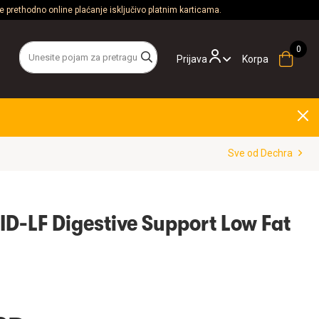
 prethodno online plaćanje isključivo platnim karticama.
Prijava
Korpa
Sve od Dechra
ID-LF Digestive Support Low Fat