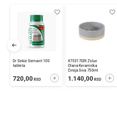
Dodaj
Uporedi
Dodaj
Uporedi
Dod
Upo
u
u
u
listu
listu
listu
želja
želja
želj
Dr Sekiz Semavit 100
475317GRI Zolux
tableta
Olaria Keramička
Činiija Siva 750ml
ODAJTE U KORPU
DODAJTE U KORPU
DOD
720,00
1.140,00
RSD
RSD