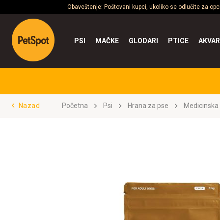
Obaveštenje: Poštovani kupci, ukoliko se odlučite za op
PSI
MAČKE
GLODARI
PTICE
AKVAR
Nazad
Početna
Psi
Hrana za pse
Medicinska