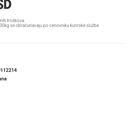
SD
nih troškova.
 30kg se obračunavaju po cenovniku kurirske službe.
0112214
ana