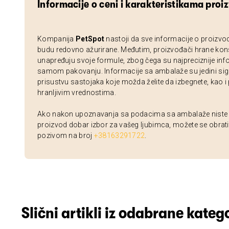
Informacije o ceni i karakteristikama proi
Kompanija
PetSpot
nastoji da sve informacije o proizvo
budu redovno ažurirane. Međutim, proizvođači hrane kon
unapređuju svoje formule, zbog čega su najpreciznije inf
samom pakovanju. Informacije sa ambalaže su jedini sig
prisustvu sastojaka koje možda želite da izbegnete, kao i
hranljivim vrednostima.
Ako nakon upoznavanja sa podacima sa ambalaže niste si
proizvod dobar izbor za vašeg ljubimca, možete se obrati
pozivom na broj
+38163291722
.
Slični artikli iz odabrane katego