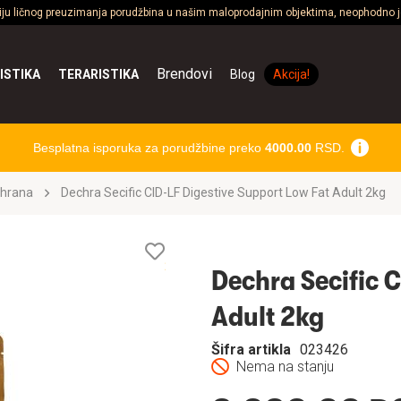
ciju ličnog preuzimanja porudžbina u našim maloprodajnim objektima, neophodno je
Brendovi
ISTIKA
TERARISTIKA
Blog
Akcija!
Besplatna isporuka za porudžbine preko
4000.00
RSD.
 hrana
Dechra Secific CID-LF Digestive Support Low Fat Adult 2kg
Lista
želja
Dechra Secific C
Adult 2kg
Šifra artikla
023426
Nema na stanju