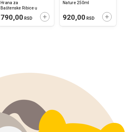
Hrana za
Nature 250ml
Zel
Baštenske Ribice u
Hva
Listićima 1 l
20
 U KORPU
DODAJTE U KORPU
DODAJTE U 
790,00
920,00
2
RSD
RSD