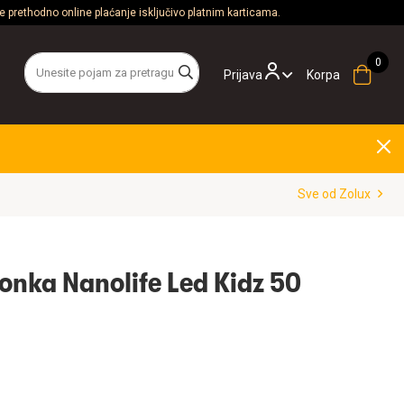
 prethodno online plaćanje isključivo platnim karticama.
Prijava
Korpa
Sve od Zolux
onka Nanolife Led Kidz 50