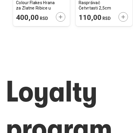
Colour Flakes Hrana
Raspršivač
za Zlatne Ribice u
Četvrtasti 2,5cm
Listićima 100 ml
ODAJTE U KORPU
DODAJTE U KORPU
DODA
400,00
110,00
RSD
RSD
Loyalty
program