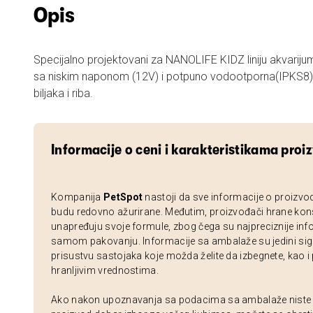
Opis
Specijalno projektovani za NANOLIFE KIDZ liniju akvarijum
sa niskim naponom (12V) i potpuno vodootporna(IPKS8) d
biljaka i riba.
Informacije o ceni i karakteristikama proi
Kompanija
PetSpot
nastoji da sve informacije o proizvo
budu redovno ažurirane. Međutim, proizvođači hrane kon
unapređuju svoje formule, zbog čega su najpreciznije inf
samom pakovanju. Informacije sa ambalaže su jedini sig
prisustvu sastojaka koje možda želite da izbegnete, kao i
hranljivim vrednostima.
Ako nakon upoznavanja sa podacima sa ambalaže niste si