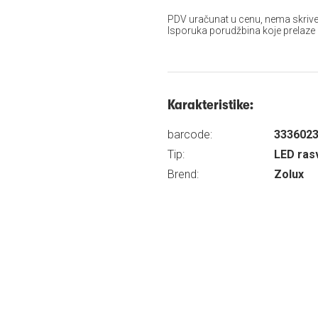
PDV uračunat u cenu, nema skrive
Isporuka porudžbina koje prelaze
Karakteristike:
barcode:
333602
Tip:
LED ras
Brend:
Zolux