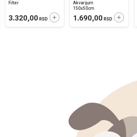
Filter
Akvarijum
150x50cm
JTE U KORPU
DODAJTE U KORPU
DODAJTE
3.320,00
1.690,00
RSD
RSD