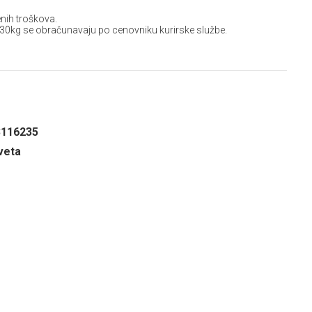
nih troškova.
 30kg se obračunavaju po cenovniku kurirske službe.
3116235
veta