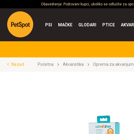
Obaveštenje: Poštovani kupci, ukoliko se odlučite za op
PSI
MAČKE
GLODARI
PTICE
AKVAR
Nazad
Početna
Akvaristika
Oprema za akvarijum