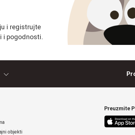
 i registrujte
i i pogodnosti.
Pr
Preuzmite Pe
ma
jni objekti