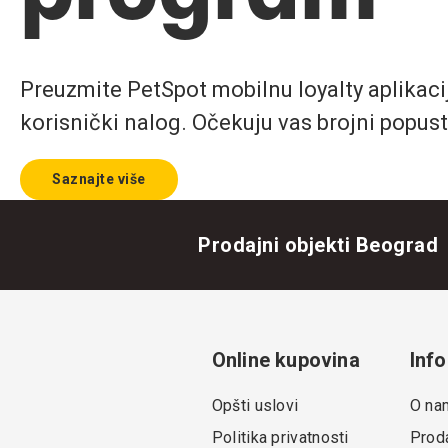
Preuzmite PetSpot mobilnu loyalty aplikaciju
korisnički nalog. Očekuju vas brojni popust
Saznajte više
Prodajni objekti Beograd
Online kupovina
Info
Opšti uslovi
O na
Politika privatnosti
Proda