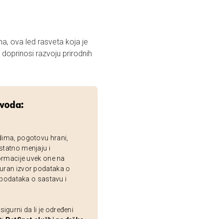
a, ova led rasveta koja je
oprinosi razvoju prirodnih
zvoda:
dima, pogotovu hrani,
statno menjaju i
ormacije uvek one na
uran izvor podataka o
 podataka o sastavu i
gurni da li je određeni