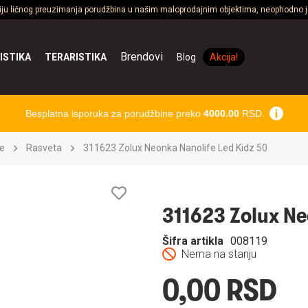
ciju ličnog preuzimanja porudžbina u našim maloprodajnim objektima, neophodno je
Brendovi
ISTIKA
TERARISTIKA
Blog
Akcija!
Besplatna isporuka za porudžbine preko
4000.00
RSD.
e
Rasveta
311623 Zolux Neonka Nanolife Led Kidz 50
Lista
želja
311623 Zolux Ne
Šifra artikla
008119
Nema na stanju
0,00 RSD