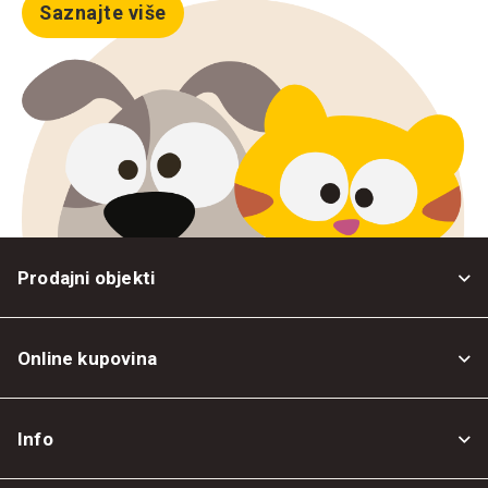
Saznajte više
Prodajni objekti
Online kupovina
Opšti uslovi
Info
Politika privatnosti