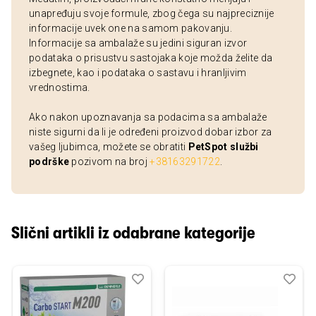
unapređuju svoje formule, zbog čega su najpreciznije
informacije uvek one na samom pakovanju.
Informacije sa ambalaže su jedini siguran izvor
podataka o prisustvu sastojaka koje možda želite da
izbegnete, kao i podataka o sastavu i hranljivim
vrednostima.
Ako nakon upoznavanja sa podacima sa ambalaže
niste sigurni da li je određeni proizvod dobar izbor za
vašeg ljubimca, možete se obratiti
PetSpot službi
podrške
pozivom na broj
+38163291722
.
Slični artikli iz odabrane kategorije
Dodaj
Uporedi
Dod
Upo
u
u
listu
listu