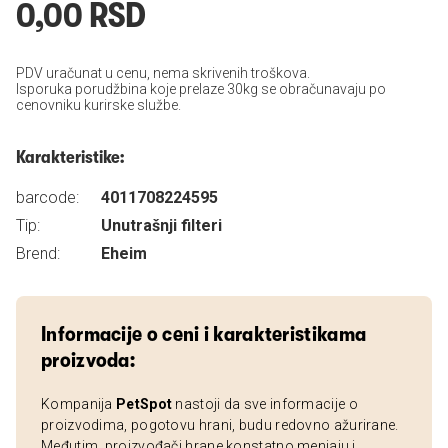
0,00 RSD
PDV uračunat u cenu, nema skrivenih troškova.
Isporuka porudžbina koje prelaze 30kg se obračunavaju po
cenovniku kurirske službe.
Karakteristike:
barcode:
4011708224595
Tip:
Unutrašnji filteri
Brend:
Eheim
Informacije o ceni i karakteristikama
proizvoda:
Kompanija
PetSpot
nastoji da sve informacije o
proizvodima, pogotovu hrani, budu redovno ažurirane.
Međutim, proizvođači hrane konstatno menjaju i