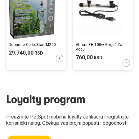
želja
želj
Dennerle CarboStart M200
Atman EH-100w Grejač Za
Vodu
29.740,00
RSD
760,00
RSD
DODAJTE U KORPU
DODAJ
Loyalty program
Preuzmite PetSpot mobilnu loyalty aplikaciju i registrujte
korisnički nalog. Očekuju vas brojni popusti i pogodnosti.