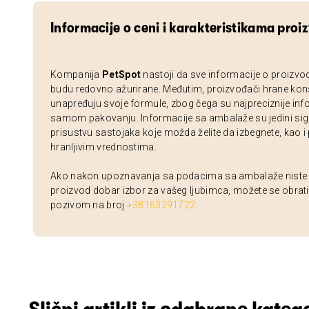
Informacije o ceni i karakteristikama proi
Kompanija
PetSpot
nastoji da sve informacije o proizvo
budu redovno ažurirane. Međutim, proizvođači hrane kon
unapređuju svoje formule, zbog čega su najpreciznije inf
samom pakovanju. Informacije sa ambalaže su jedini sig
prisustvu sastojaka koje možda želite da izbegnete, kao i
hranljivim vrednostima.
Ako nakon upoznavanja sa podacima sa ambalaže niste si
proizvod dobar izbor za vašeg ljubimca, možete se obrati
pozivom na broj
+38163291722
.