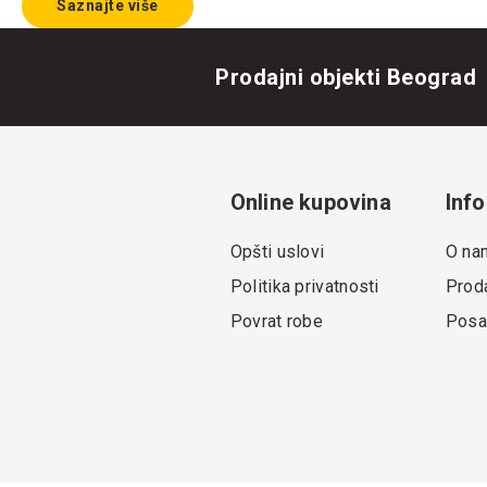
Saznajte više
Prodajni objekti Beograd
Online kupovina
Info
Opšti uslovi
O na
Politika privatnosti
Proda
Povrat robe
Posa