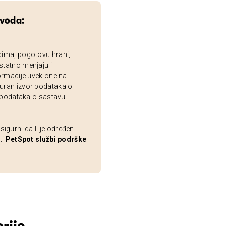
zvoda:
dima, pogotovu hrani,
statno menjaju i
ormacije uvek one na
uran izvor podataka o
 podataka o sastavu i
gurni da li je određeni
ti
PetSpot službi podrške