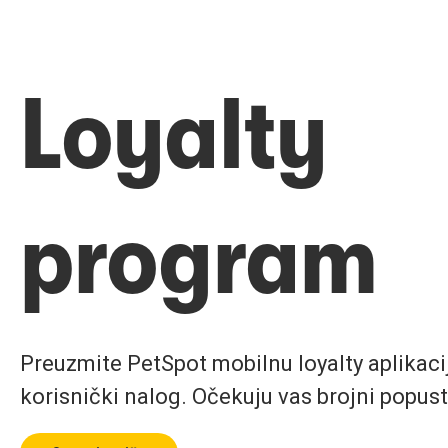
Loyalty
program
Preuzmite PetSpot mobilnu loyalty aplikaciju
korisnički nalog. Očekuju vas brojni popust