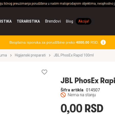
ciju ličnog preuzimanja porudžbina u našim maloprodajnim objektima, neophodno je
Brendovi
ISTIKA
TERARISTIKA
Blog
Akcija!
Besplatna isporuka za porudžbine preko
4000.00
RSD.
ijuma
Higijenski preparati
JBL PhosEx Rapid 100ml
Lista
želja
JBL PhosEx Rap
Šifra artikla
014507
Nema na stanju
0,00 RSD