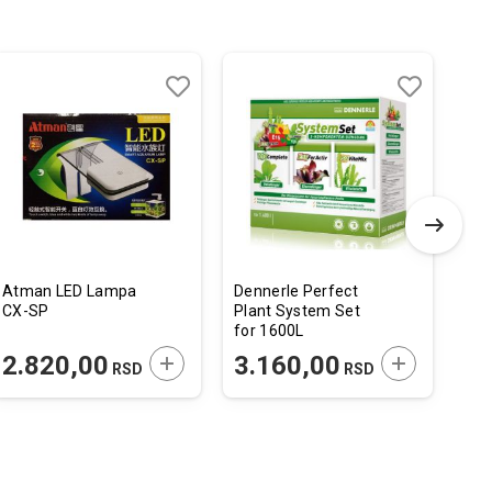
Dodaj
Uporedi
Dodaj
Uporedi
u
u
listu
listu
želja
želja
Atman LED Lampa
Dennerle Perfect
JBL
CX-SP
Plant System Set
5 
for 1600L
 U KORPU
DODAJTE U KORPU
DODAJTE U 
2.820,00
3.160,00
1
RSD
RSD