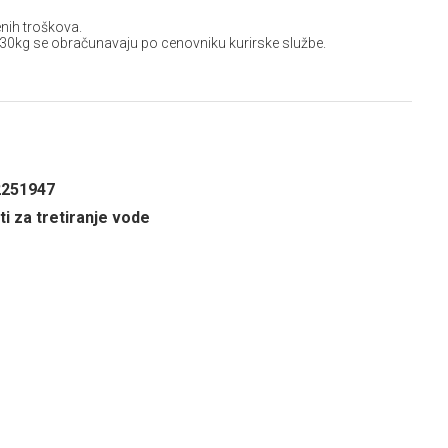
nih troškova.
 30kg se obračunavaju po cenovniku kurirske službe.
2251947
i za tretiranje vode