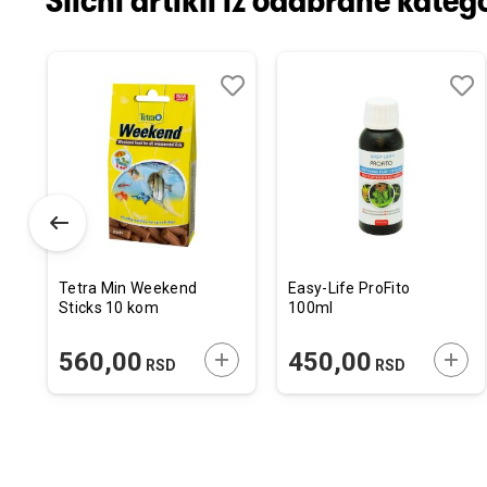
Slični artikli iz odabrane katego
odaj
poredi
Dodaj
Uporedi
Doda
Upor
u
u
istu
listu
listu
elja
želja
želja
Tetra Min Weekend
Easy-Life ProFito
Sticks 10 kom
100ml
ODAJTE U KORPU
DODAJTE U KORPU
DODA
560,00
450,00
RSD
RSD