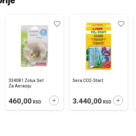
rije
j
edi
Dodaj
Uporedi
Dodaj
Uporedi
u
u
listu
listu
želja
želja
334081 Zolux Set
Sera CO2-Start
Za Aeraciju
JTE U KORPU
DODAJTE U KORPU
DODAJTE
460,00
3.440,00
RSD
RSD