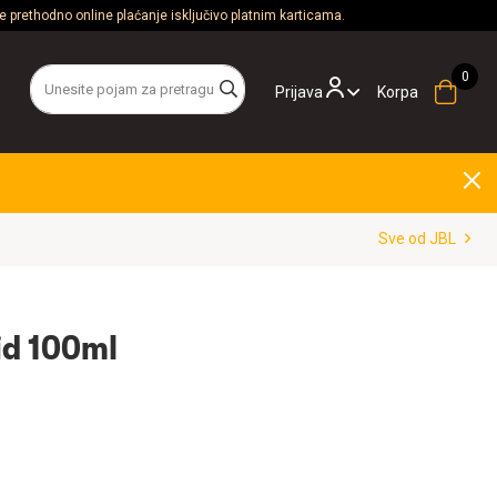
 prethodno online plaćanje isključivo platnim karticama.
Prijava
Korpa
Sve od JBL
id 100ml