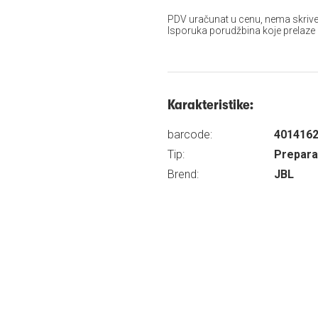
PDV uračunat u cenu, nema skrive
Isporuka porudžbina koje prelaze
Karakteristike:
barcode:
401416
Tip:
Preparat
Brend:
JBL