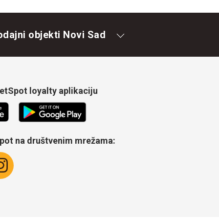
odajni objekti Novi Sad
tSpot loyalty aplikaciju
Spot na društvenim mrežama: