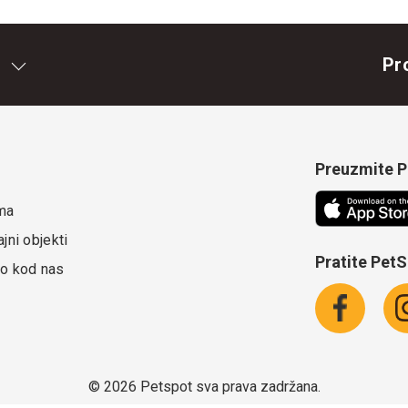
Pr
Preuzmite Pe
ma
jni objekti
Pratite Pet
o kod nas
©
2026 Petspot sva prava zadržana.