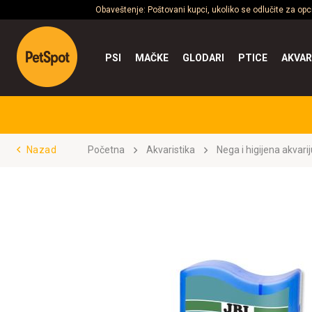
Obaveštenje: Poštovani kupci, ukoliko se odlučite za op
PSI
MAČKE
GLODARI
PTICE
AKVAR
Nazad
Početna
Akvaristika
Nega i higijena akvar