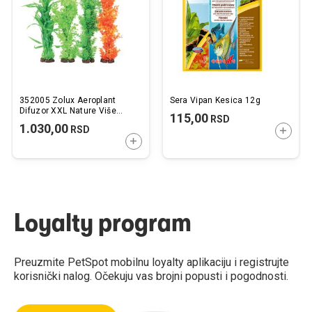
želja
želj
352005 Zolux Aeroplant
Sera Vipan Kesica 12g
Difuzor XXL Nature Više
115,00
RSD
Vrsta
1.030,00
RSD
DODAJ
DODAJTE U KORPU
Loyalty program
Preuzmite PetSpot mobilnu loyalty aplikaciju i registrujte
korisnički nalog. Očekuju vas brojni popusti i pogodnosti.