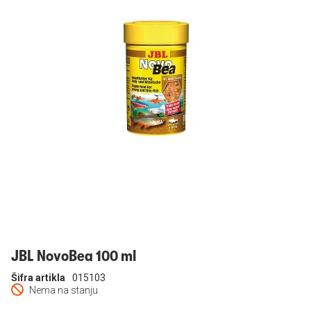
Prijavi se
JBL NovoBea 100 ml
Šifra artikla
015103
Nema na stanju