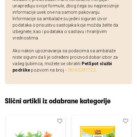
unapređuju svoje formule, zbog čega su najpreciznije
informacije uvek one na samom pakovanju.
Informacije sa ambalaže su jedini siguran izvor
podataka o prisustvu sastojaka koje možda želite da
izbegnete, kao i podataka o sastavu i hranljivim
vrednostima.
Ako nakon upoznavanja sa podacima sa ambalaže
niste sigurni da li je određeni proizvod dobar izbor za
vašeg ljubimca, možete se obratiti
PetSpot službi
podrške
pozivom na broj
+38163291722
.
Slični artikli iz odabrane kategorije
Dodaj
Uporedi
Dod
Upo
u
u
listu
listu