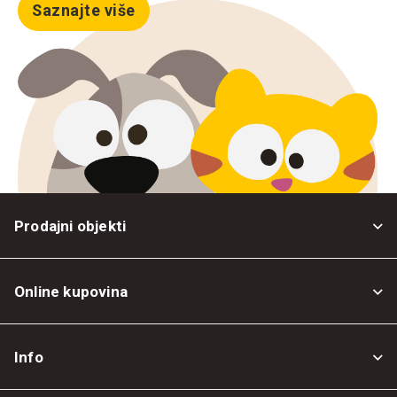
Saznajte više
Prodajni objekti
Online kupovina
Opšti uslovi
Info
Politika privatnosti