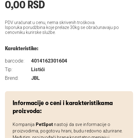
0,00 RSD
PDV uračunat u cenu, nema skrivenih troškova.
Isporuka porudžbina koje prelaze 30kg se obračunavaju po
cenovniku kurirske službe.
Karakteristike:
barcode:
4014162301604
Tip:
Listići
Brend:
JBL
Informacije o ceni i karakteristikama
proizvoda:
Kompanija
PetSpot
nastoji da sve informacije o
proizvodima, pogotovu hrani, budu redovno ažurirane.
Međutim, proizvođači hrane konstatno menjaju i