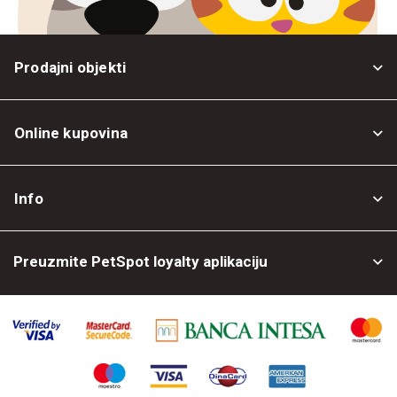
Prodajni objekti
Online kupovina
Opšti uslovi
Info
Politika privatnosti
O nama
Povrat robe
Preuzmite PetSpot loyalty aplikaciju
Prodajni objekti
Posao kod nas