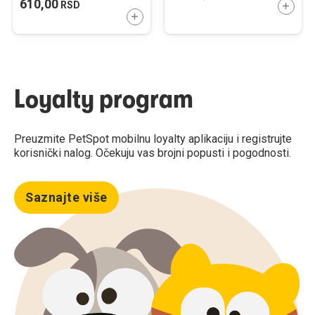
610,00
RSD
DODAJ
DODAJTE U KORPU
Loyalty program
Preuzmite PetSpot mobilnu loyalty aplikaciju i registrujte
korisnički nalog. Očekuju vas brojni popusti i pogodnosti.
Saznajte više