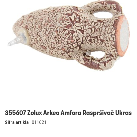
Prijavi se
355607 Zolux Arkeo Amfora Raspršivač Ukras
Šifra artikla
011621