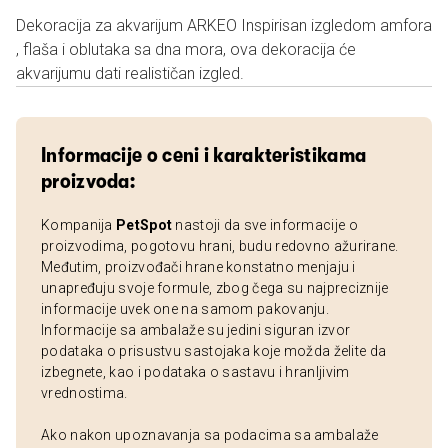
Dekoracija za akvarijum ARKEO Inspirisan izgledom amfora
, flaša i oblutaka sa dna mora, ova dekoracija će
akvarijumu dati realističan izgled.
Informacije o ceni i karakteristikama
proizvoda:
Kompanija
PetSpot
nastoji da sve informacije o
proizvodima, pogotovu hrani, budu redovno ažurirane.
Međutim, proizvođači hrane konstatno menjaju i
unapređuju svoje formule, zbog čega su najpreciznije
informacije uvek one na samom pakovanju.
Informacije sa ambalaže su jedini siguran izvor
podataka o prisustvu sastojaka koje možda želite da
izbegnete, kao i podataka o sastavu i hranljivim
vrednostima.
Ako nakon upoznavanja sa podacima sa ambalaže