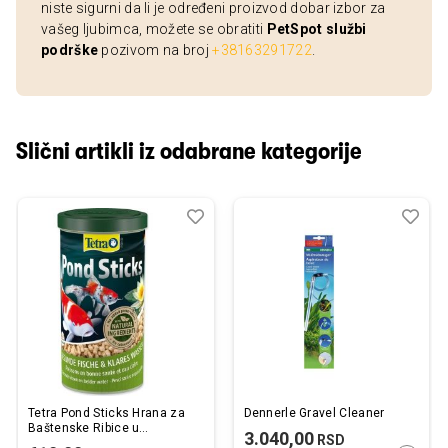
niste sigurni da li je određeni proizvod dobar izbor za
vašeg ljubimca, možete se obratiti
PetSpot službi
podrške
pozivom na broj
+38163291722
.
Slični artikli iz odabrane kategorije
Dodaj
Uporedi
Dod
Upo
u
u
listu
listu
želja
želj
Tetra Pond Sticks Hrana za
Dennerle Gravel Cleaner
Baštenske Ribice u
3.040,00
RSD
Štapićima 1 l