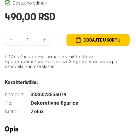
Dostupno odmah
490,00 RSD
DODAJTE U KORPU
PDV uračunat u cenu, nema skrivenih troškova.
Isporuka porudžbina koje prelaze 30kg se obračunavaju po
cenovniku kurirske službe.
Karakteristike:
barcode:
3336023556079
Tip:
Dekorativne figurice
Brend:
Zolux
Opis