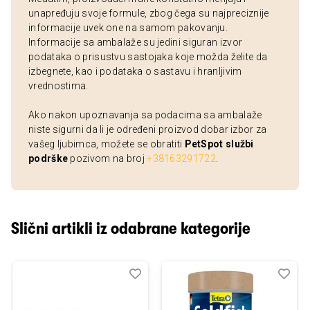
unapređuju svoje formule, zbog čega su najpreciznije
informacije uvek one na samom pakovanju.
Informacije sa ambalaže su jedini siguran izvor
podataka o prisustvu sastojaka koje možda želite da
izbegnete, kao i podataka o sastavu i hranljivim
vrednostima.
Ako nakon upoznavanja sa podacima sa ambalaže
niste sigurni da li je određeni proizvod dobar izbor za
vašeg ljubimca, možete se obratiti
PetSpot službi
podrške
pozivom na broj
+38163291722
.
Slični artikli iz odabrane kategorije
Dodaj
Uporedi
Dod
Upo
u
u
listu
listu