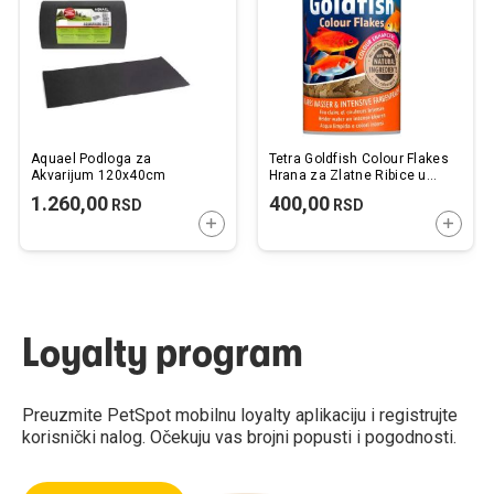
želja
želj
Aquael Podloga za
Tetra Goldfish Colour Flakes
Akvarijum 120x40cm
Hrana za Zlatne Ribice u
Listićima 100 ml
1.260,00
400,00
RSD
RSD
DODAJTE U KORPU
DODAJ
Loyalty program
Preuzmite PetSpot mobilnu loyalty aplikaciju i registrujte
korisnički nalog. Očekuju vas brojni popusti i pogodnosti.