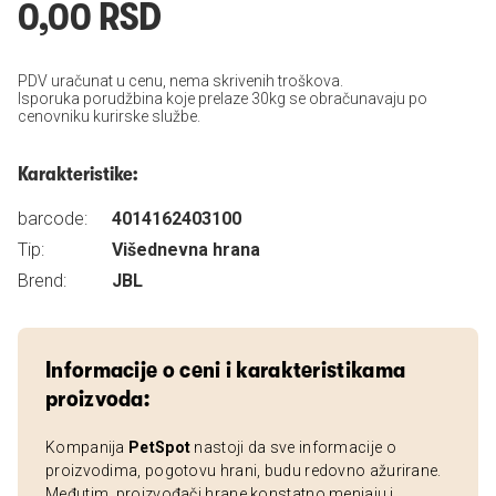
0,00 RSD
PDV uračunat u cenu, nema skrivenih troškova.
Isporuka porudžbina koje prelaze 30kg se obračunavaju po
cenovniku kurirske službe.
Karakteristike:
barcode:
4014162403100
Tip:
Višednevna hrana
Brend:
JBL
Informacije o ceni i karakteristikama
proizvoda:
Kompanija
PetSpot
nastoji da sve informacije o
proizvodima, pogotovu hrani, budu redovno ažurirane.
Međutim, proizvođači hrane konstatno menjaju i