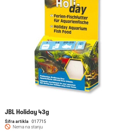
Prijavi se
JBL Holiday 43g
Šifra artikla
017715
Nema na stanju