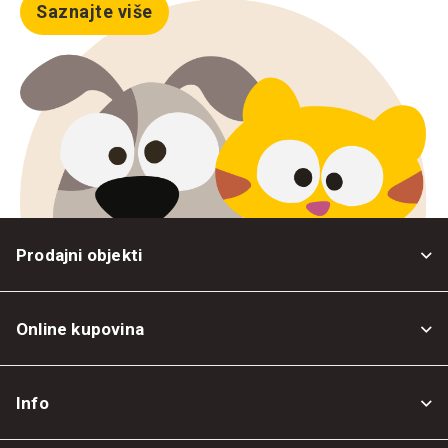
Saznajte više
Prodajni objekti
Online kupovina
Opšti uslovi
Info
Politika privatnosti