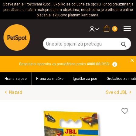
Obaveštenje: Poštovani kupci, ukoliko se odlučite za opciju ličnog preuzimanja
porudžbina u našim maloprodajnim objektima, neophodno je prethodno online
Psi
plaćanje isključivo platnim karticama.
Mačke
Korpa
Glodari
Ptice
Besplatna isporuka za porudžbine preko
4000.00
RSD.
Akvaristika
Hrana za pse
Hrana za mačke
Igračke za pse
Grebalice za mač
Teraristika
Nazad
Sve od JBL
Brendovi
Blog
Lis
želj
Akcija!