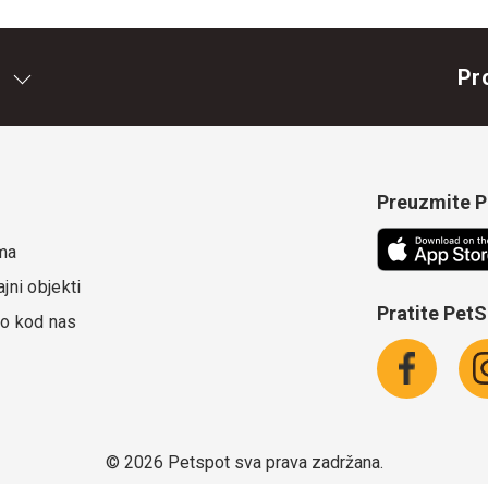
Pr
Preuzmite Pe
ma
jni objekti
Pratite Pet
o kod nas
©
2026 Petspot sva prava zadržana.