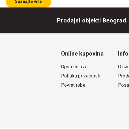
Saznajte više
Prodajni objekti Beograd
Online kupovina
Info
Opšti uslovi
O na
Politika privatnosti
Proda
Povrat robe
Posa