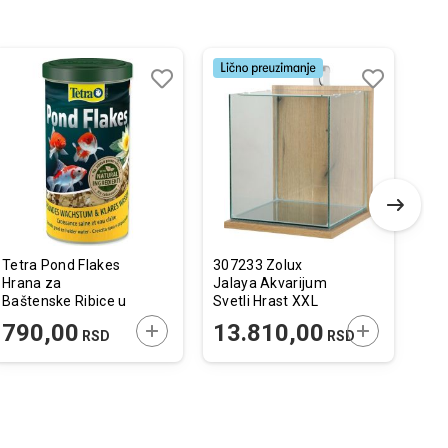
Dodaj
Uporedi
Dodaj
Uporedi
u
u
listu
listu
želja
želja
Tetra Pond Flakes
307233 Zolux
334
Hrana za
Jalaya Akvarijum
Aqu
Baštenske Ribice u
Svetli Hrast XXL
Čis
Listićima 1 l
30x30x35cm
2,5
 U KORPU
DODAJTE U KORPU
DODAJTE U 
790,00
13.810,00
9
RSD
RSD