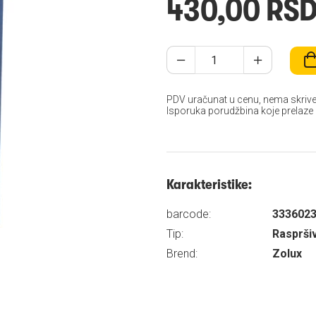
430,00 RS
PDV uračunat u cenu, nema skrive
Isporuka porudžbina koje prelaze
Karakteristike:
barcode:
333602
Tip:
Rasprši
Brend:
Zolux