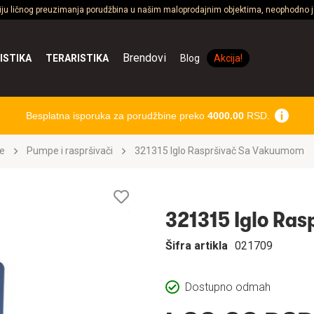
ciju ličnog preuzimanja porudžbina u našim maloprodajnim objektima, neophodno je
Brendovi
ISTIKA
TERARISTIKA
Blog
Akcija!
Besplatna isporuka za porudžbine preko
4000.00
RSD.
e
Pumpe i raspršivači
321315 Iglo Raspršivač Sa Vakuumom
Lista
želja
321315 Iglo Ra
Šifra artikla
021709
Dostupno odmah