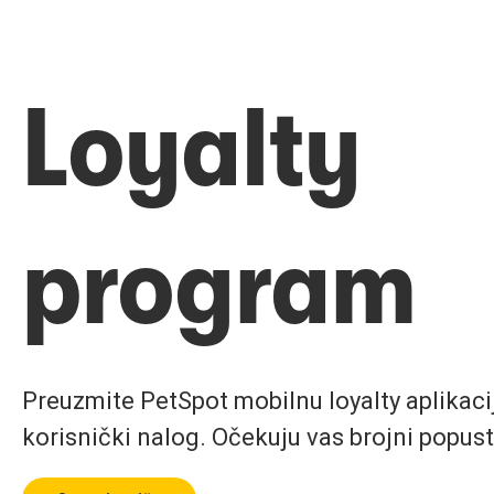
Loyalty
program
Preuzmite PetSpot mobilnu loyalty aplikaciju
korisnički nalog. Očekuju vas brojni popust