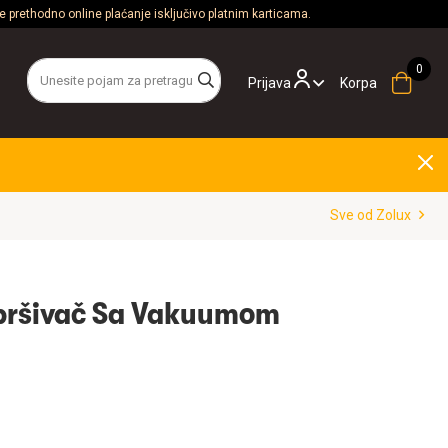
 prethodno online plaćanje isključivo platnim karticama.
Prijava
Korpa
Sve od Zolux
spršivač Sa Vakuumom