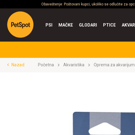
Obaveštenje: Poštovani kupci, ukoliko se odlučite za op
PSI
MAČKE
GLODARI
PTICE
AKVAR
Nazad
Početna
Akvaristika
Oprema za akvarijum