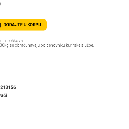
D
DODAJTE U KORPU
nih troškova.
 30kg se obračunavaju po cenovniku kurirske službe.
3213156
vači