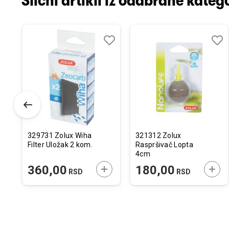
Slični artikli iz odabrane katego
odaj
poredi
Dodaj
Uporedi
Doda
Upor
u
u
istu
listu
listu
elja
želja
želja
329731 Zolux Wiha
321312 Zolux
Filter Uložak 2 kom.
Raspršivač Lopta
4cm
ODAJTE U KORPU
DODAJTE U KORPU
DODA
360,00
180,00
RSD
RSD