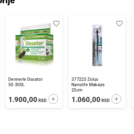
rije
j
edi
Dodaj
Uporedi
Dodaj
Uporedi
u
u
listu
listu
želja
želja
Dennerle Dosator
377225 Zolux
50-300L
Nanolife Makaze
25cm
JTE U KORPU
DODAJTE U KORPU
DODAJTE
1.900,00
1.060,00
RSD
RSD