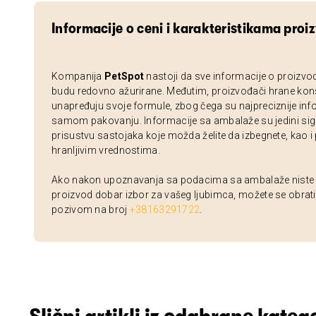
Informacije o ceni i karakteristikama proi
Kompanija
PetSpot
nastoji da sve informacije o proizvo
budu redovno ažurirane. Međutim, proizvođači hrane kon
unapređuju svoje formule, zbog čega su najpreciznije inf
samom pakovanju. Informacije sa ambalaže su jedini sig
prisustvu sastojaka koje možda želite da izbegnete, kao i
hranljivim vrednostima.
Ako nakon upoznavanja sa podacima sa ambalaže niste si
proizvod dobar izbor za vašeg ljubimca, možete se obrati
pozivom na broj
+38163291722
.