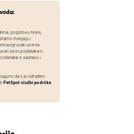
zvoda:
dima, pogotovu hrani,
statno menjaju i
ormacije uvek one na
uran izvor podataka o
 podataka o sastavu i
gurni da li je određeni
ti
PetSpot službi podrške