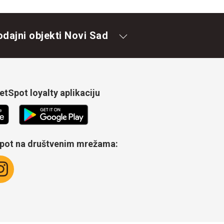
odajni objekti Novi Sad
tSpot loyalty aplikaciju
Spot na društvenim mrežama: