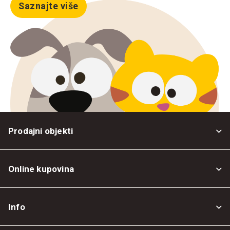
Saznajte više
Prodajni objekti
Online kupovina
Opšti uslovi
Info
Politika privatnosti