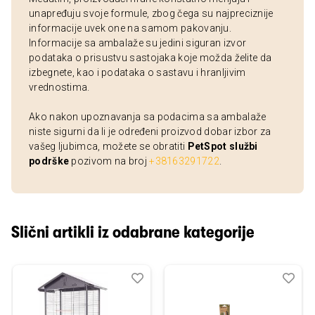
unapređuju svoje formule, zbog čega su najpreciznije
informacije uvek one na samom pakovanju.
Informacije sa ambalaže su jedini siguran izvor
podataka o prisustvu sastojaka koje možda želite da
izbegnete, kao i podataka o sastavu i hranljivim
vrednostima.
Ako nakon upoznavanja sa podacima sa ambalaže
niste sigurni da li je određeni proizvod dobar izbor za
vašeg ljubimca, možete se obratiti
PetSpot službi
podrške
pozivom na broj
+38163291722
.
Slični artikli iz odabrane kategorije
Dodaj
Uporedi
Dod
Upo
u
u
listu
listu