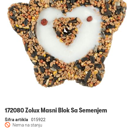
Prijavi se
172080 Zolux Masni Blok Sa Semenjem
Šifra artikla
015922
Nema na stanju