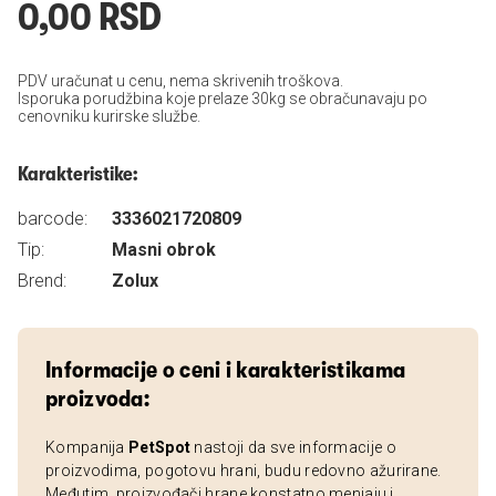
0,00 RSD
PDV uračunat u cenu, nema skrivenih troškova.
Isporuka porudžbina koje prelaze 30kg se obračunavaju po
cenovniku kurirske službe.
Karakteristike:
barcode:
3336021720809
Tip:
Masni obrok
Brend:
Zolux
Informacije o ceni i karakteristikama
proizvoda:
Kompanija
PetSpot
nastoji da sve informacije o
proizvodima, pogotovu hrani, budu redovno ažurirane.
Međutim, proizvođači hrane konstatno menjaju i