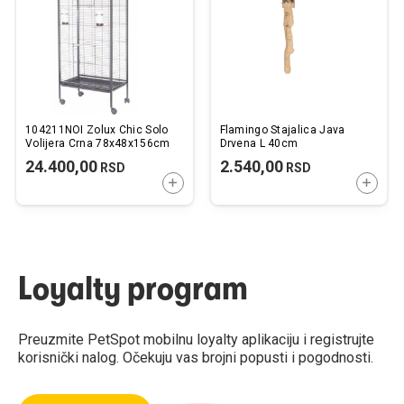
želja
želj
104211NOI Zolux Chic Solo
Flamingo Stajalica Java
Volijera Crna 78x48x156cm
Drvena L 40cm
24.400,00
2.540,00
RSD
RSD
DODAJTE U KORPU
DODAJ
Loyalty program
Preuzmite PetSpot mobilnu loyalty aplikaciju i registrujte
korisnički nalog. Očekuju vas brojni popusti i pogodnosti.