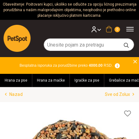
Obaveštenje: Poštovani kupci, ukoliko se odlučite za opciju ličnog preuzimanja
porudžbina u našim maloprodajnim objektima, neophodno je prethodno online
Psi
plaćanje isključivo platnim karticama.
Mačke
Korpa
Glodari
Ptice
Besplatna isporuka za porudžbine preko
4000.00
RSD.
Akvaristika
Hrana za pse
Hrana za mačke
Igračke za pse
Grebalice za mač
Teraristika
Nazad
Sve od Zolux
Brendovi
Blog
Lis
želj
Akcija!