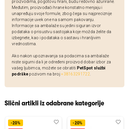
proizvodima, pogotovu hrani, budu redovno ažurirane.
Međutim, proizvođači hrane konstatno menjaju i
unapređuju svoje formule, zbog čega su najpreciznije
informacije uvek one na samom pakovanju.
Informacije sa ambalaže su jedini siguran izvor
podataka o prisustvu sastojaka koje možda želite da
izbegnete, kao i podataka o sastavu i hranljivim
vrednostima.
Ako nakon upoznavanja sa podacima sa ambalaže
niste sigurni da li je određeni proizvod dobar izbor za
vašeg ljubimca, možete se obratiti
PetSpot službi
podrške
pozivom na broj
+38163291722
.
Slični artikli iz odabrane kategorije
Dodaj
Uporedi
Dod
Upo
-20%
-20%
u
u