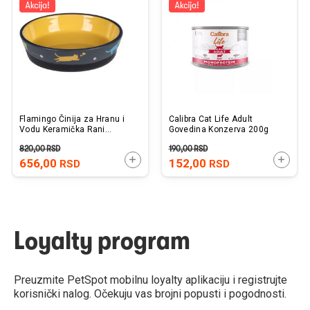
listu
listu
želja
želj
Flamingo Činija za Hranu i
Calibra Cat Life Adult
Vodu Keramička Rani
Govedina Konzerva 200g
14,5x14,5x3,5cm / 320ml
820,00
RSD
190,00
RSD
DODAJTE U KORPU
DODAJ
656,00
152,00
RSD
RSD
Loyalty program
Preuzmite PetSpot mobilnu loyalty aplikaciju i registrujte
korisnički nalog. Očekuju vas brojni popusti i pogodnosti.