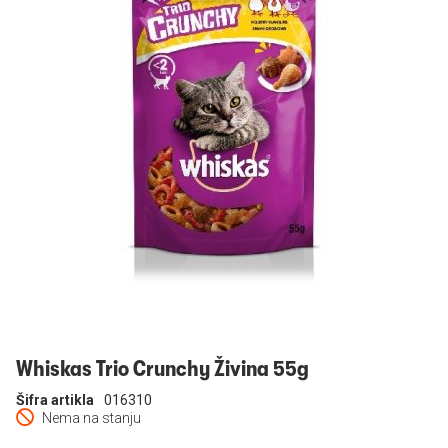
Prijavi se
Whiskas Trio Crunchy Živina 55g
Šifra artikla
016310
Nema na stanju