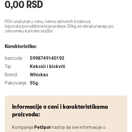
0,00 RSD
PDV uračunat u cenu, nema skrivenih troškova.
Isporuka porudžbina koje prelaze 30kg se obračunavaju po
cenovniku kurirske službe.
Karakteristike:
barcode:
5998749140192
Tip:
Keksići i biskviti
Brend:
Whiskas
Pakovanje:
55g
Informacije o ceni i karakteristikama
proizvoda:
Kompanija
PetSpot
nastoji da sve informacije o