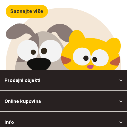
Saznajte više
Prodajni objekti
Online kupovina
Opšti uslovi
Info
Politika privatnosti