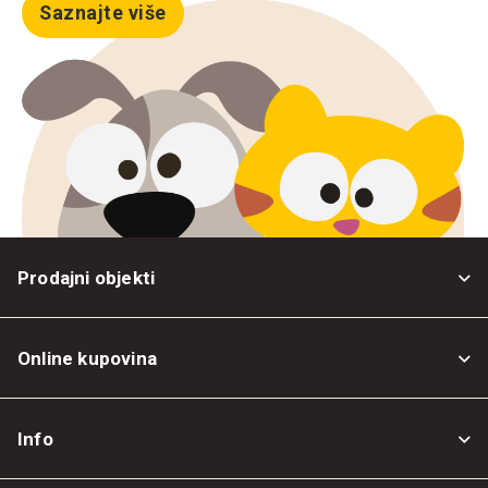
Saznajte više
Prodajni objekti
Online kupovina
Opšti uslovi
Info
Politika privatnosti