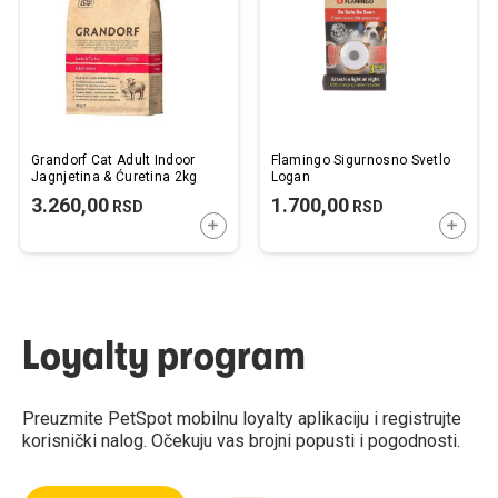
želja
želj
Grandorf Cat Adult Indoor
Flamingo Sigurnosno Svetlo
Jagnjetina & Ćuretina 2kg
Logan
3.260,00
1.700,00
RSD
RSD
DODAJTE U KORPU
DODAJ
Loyalty program
Preuzmite PetSpot mobilnu loyalty aplikaciju i registrujte
korisnički nalog. Očekuju vas brojni popusti i pogodnosti.