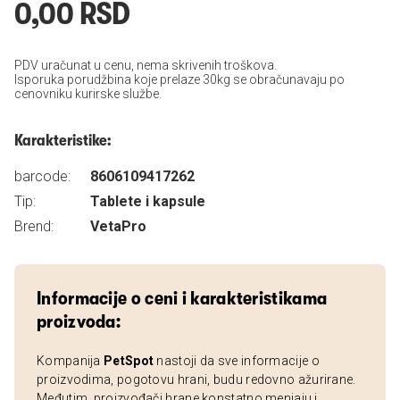
0,00 RSD
PDV uračunat u cenu, nema skrivenih troškova.
Isporuka porudžbina koje prelaze 30kg se obračunavaju po
cenovniku kurirske službe.
Karakteristike:
barcode:
8606109417262
Tip:
Tablete i kapsule
Brend:
VetaPro
Informacije o ceni i karakteristikama
proizvoda:
Kompanija
PetSpot
nastoji da sve informacije o
proizvodima, pogotovu hrani, budu redovno ažurirane.
Međutim, proizvođači hrane konstatno menjaju i