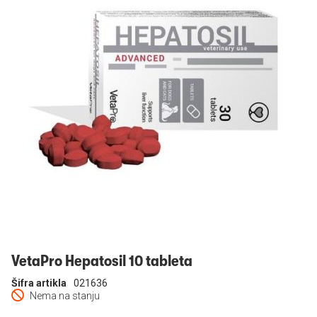
Prijavi se
VetaPro Hepatosil 10 tableta
Šifra artikla
021636
Nema na stanju