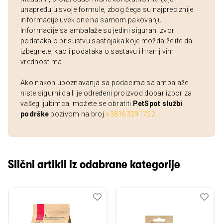
unapređuju svoje formule, zbog čega su najpreciznije
informacije uvek one na samom pakovanju.
Informacije sa ambalaže su jedini siguran izvor
podataka o prisustvu sastojaka koje možda želite da
izbegnete, kao i podataka o sastavu i hranljivim
vrednostima.
Ako nakon upoznavanja sa podacima sa ambalaže
niste sigurni da li je određeni proizvod dobar izbor za
vašeg ljubimca, možete se obratiti
PetSpot službi
podrške
pozivom na broj
+38163291722
.
Slični artikli iz odabrane kategorije
Dodaj
Uporedi
Dod
Upo
u
u
listu
listu