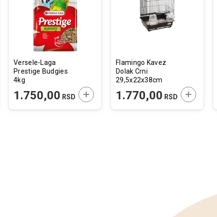
želja
želja
Versele-Laga
Flamingo Kavez
Prestige Budgies
Dolak Crni
4kg
29,5x22x38cm
JTE U KORPU
DODAJTE U KORPU
DODAJTE
1.750,00
1.770,00
RSD
RSD