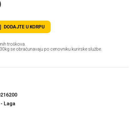
D
DODAJTE U KORPU
nih troškova.
 30kg se obračunavaju po cenovniku kurirske službe.
0216200
 - Laga