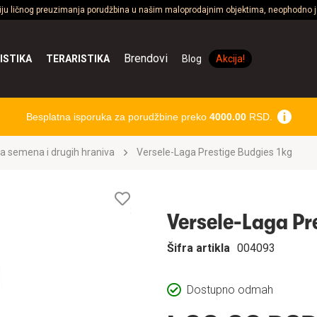
ciju ličnog preuzimanja porudžbina u našim maloprodajnim objektima, neophodno je
Brendovi
ISTIKA
TERARISTIKA
Blog
Akcija!
Besplatna isporuka za porudžbine preko
4000.00
RSD.
a semena i drugih hraniva
Versele-Laga Prestige Budgies 1kg
Lista
želja
Versele-Laga Pr
Šifra artikla
004093
Dostupno odmah