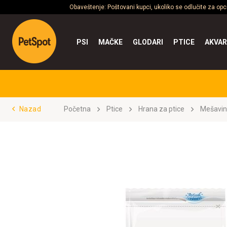
Obaveštenje: Poštovani kupci, ukoliko se odlučite za op
PSI
MAČKE
GLODARI
PTICE
AKVAR
Nazad
Početna
Ptice
Hrana za ptice
Mešavin