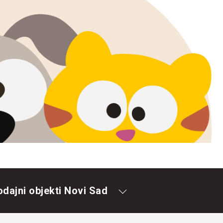
odajni objekti Novi Sad