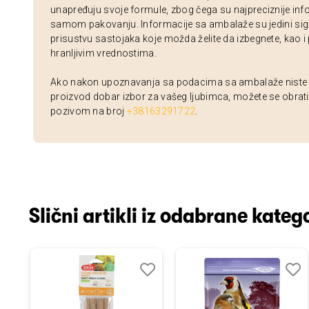
unapređuju svoje formule, zbog čega su najpreciznije inf
samom pakovanju. Informacije sa ambalaže su jedini sig
prisustvu sastojaka koje možda želite da izbegnete, kao i
hranljivim vrednostima.
Ako nakon upoznavanja sa podacima sa ambalaže niste si
proizvod dobar izbor za vašeg ljubimca, možete se obrati
pozivom na broj
+38163291722
.
Slični artikli iz odabrane katego
odaj
poredi
Dodaj
Uporedi
Doda
Upor
u
u
istu
listu
listu