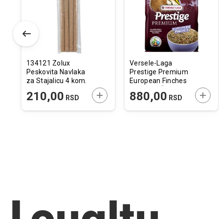
elja
želja
želja
134121 Zolux
Versele-Laga
Peskovita Navlaka
Prestige Premium
za Stajalicu 4 kom.
European Finches
/ 1,3x19cm
Hrana za Šumske
ODAJTE U KORPU
DODAJTE U KORPU
DODA
210,00
880,00
RSD
RSD
Ptice 800g
Loyalty