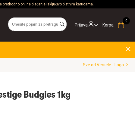
 prethodno online plaćanje isključivo platnim karticama.
Prijava
Korpa
Sve od Versele - Laga
estige Budgies 1kg