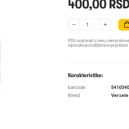
400,00 RS
PDV uračunat u cenu, nema skrive
Isporuka porudžbina koje prelaze
Karakteristike:
barcode:
541034
Brend:
Versele