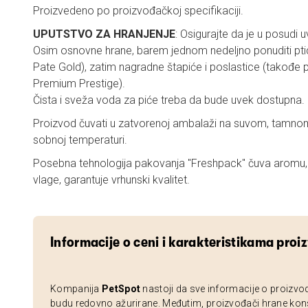
Proizvedeno po proizvođačkoj specifikaciji.
UPUTSTVO ZA HRANJENJE
: Osigurajte da je u posudi 
Osim osnovne hrane, barem jednom nedeljno ponuditi ptic
Pate Gold), zatim nagradne štapiće i poslastice (takođe po
Premium Prestige).
Čista i sveža voda za piće treba da bude uvek dostupna.
Proizvod čuvati u zatvorenoj ambalaži na suvom, tamno
sobnoj temperaturi.
Posebna tehnologija pakovanja "Freshpack" čuva aromu, št
vlage, garantuje vrhunski kvalitet.
Informacije o ceni i karakteristikama proi
Kompanija
PetSpot
nastoji da sve informacije o proizvo
budu redovno ažurirane. Međutim, proizvođači hrane kon