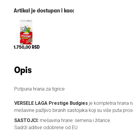
Artikal je dostupan i kao:
1.750,00 RSD
Opis
Potpuna hrana za tigrice
VERSELE LAGA Prestige Budgies
je kompletna hrana n
mešavine pažljivo biranih sastojaka koji su više puta prosej
SASTOJCI:
mešavina hrane: semena i žitarice.
Sadrži aditive odobrene od EU.