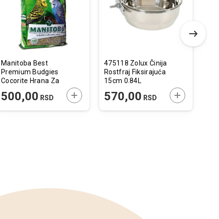
želja
želja
Manitoba Best
475118 Zolux Činija
134
Premium Budgies
Rostfraj Fiksirajuća
Hra
Cocorite Hrana Za
15cm 0.84L
Za 
Tigrice 1kg
 U KORPU
DODAJTE U KORPU
DODAJTE U 
500,00
570,00
2
RSD
RSD