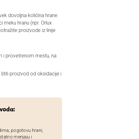
uvek dovoljna količina hrane.
i meku hranu (npr. Orlux
tražite proizvode iz linije
m i provetrenom mestu, na
iti proizvod od oksidacije i
zvoda:
dima, pogotovu hrani,
statno menjaju i