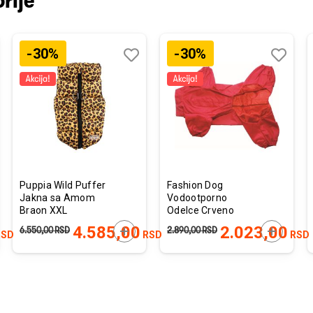
rije
-30%
-30%
j
edi
Dodaj
Uporedi
Dodaj
Uporedi
u
u
listu
listu
želja
želja
Puppia Wild Puffer
Fashion Dog
Jakna sa Amom
Vodootporno
Braon XXL
Odelce Crveno
48x66x41cm
24cm
JTE U KORPU
DODAJTE U KORPU
DODAJTE
4.585,00
2.023,00
6.550,00
RSD
2.890,00
RSD
SD
RSD
RSD