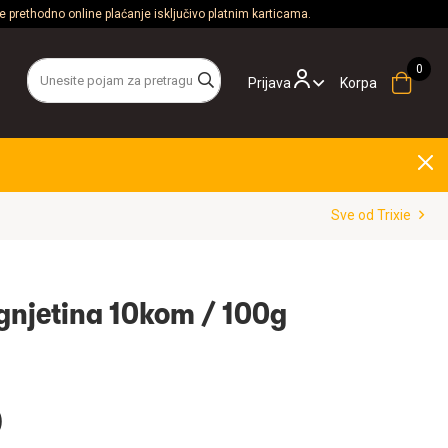
 prethodno online plaćanje isključivo platnim karticama.
Prijava
Korpa
Sve od Trixie
agnjetina 10kom / 100g
D