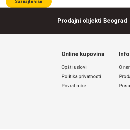
Saznajte više
Prodajni objekti Beograd
Online kupovina
Info
Opšti uslovi
O na
Politika privatnosti
Proda
Povrat robe
Posa