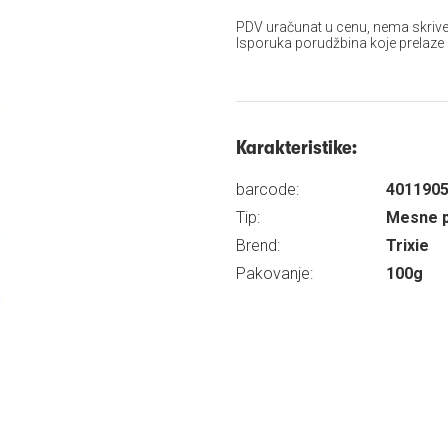
PDV uračunat u cenu, nema skrive
Isporuka porudžbina koje prelaze
Karakteristike:
barcode:
401190
Tip:
Mesne p
Brend:
Trixie
Pakovanje:
100g