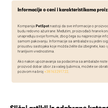
Informacije o ceni i karakteristikama proi
Kompanija
PetSpot
nastoji da sve informacije o proizvo
budu redovno ažurirane. Međutim, proizvođači hrane kon
unapređuju svoje formule, zbog čega su najpreciznije inf
samom pakovanju. Informacije sa ambalaže su jedini sig
prisustvu sastojaka koje možda želite da izbegnete, kao i
hranljivim vrednostima.
Ako nakon upoznavanja sa podacima sa ambalaže niste si
proizvod dobar izbor za vašeg ljubimca, možete se obrati
pozivom na broj
+38163291722
.