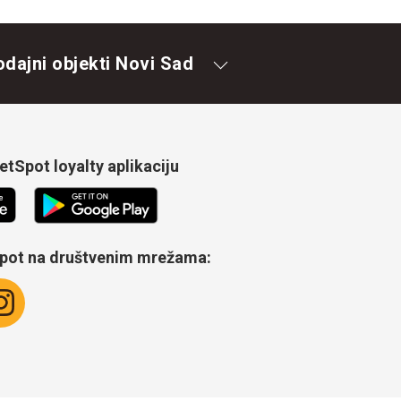
odajni objekti Novi Sad
tSpot loyalty aplikaciju
Spot na društvenim mrežama: