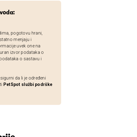
zvoda:
dima, pogotovu hrani,
statno menjaju i
ormacije uvek one na
uran izvor podataka o
 podataka o sastavu i
gurni da li je određeni
ti
PetSpot službi podrške