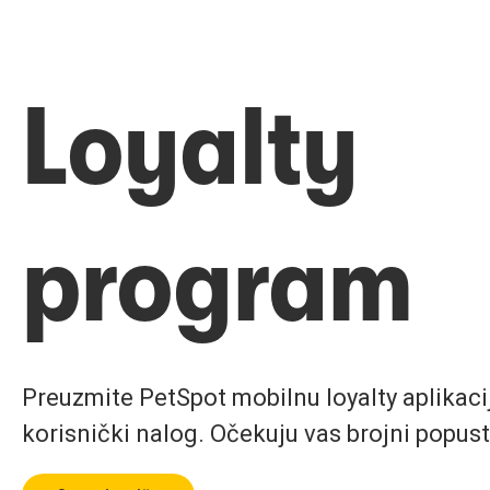
Loyalty
program
Preuzmite PetSpot mobilnu loyalty aplikaciju
korisnički nalog. Očekuju vas brojni popust