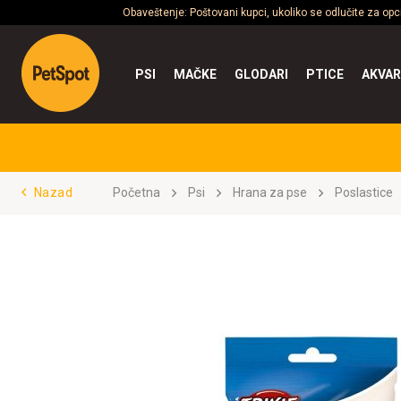
Obaveštenje: Poštovani kupci, ukoliko se odlučite za op
PSI
MAČKE
GLODARI
PTICE
AKVAR
Nazad
Početna
Psi
Hrana za pse
Poslastice