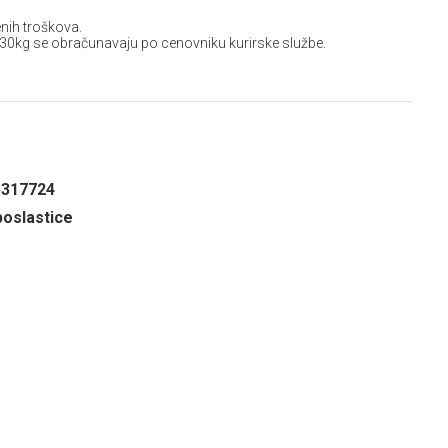
nih troškova.
 30kg se obračunavaju po cenovniku kurirske službe.
5317724
oslastice