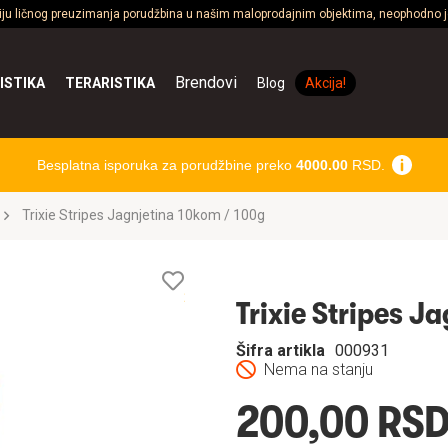
ciju ličnog preuzimanja porudžbina u našim maloprodajnim objektima, neophodno je
Brendovi
ISTIKA
TERARISTIKA
Blog
Akcija!
Besplatna isporuka za porudžbine preko
4000.00
RSD.
Trixie Stripes Jagnjetina 10kom / 100g
Lista
želja
Trixie Stripes J
Šifra artikla
000931
Nema na stanju
200,00 RS