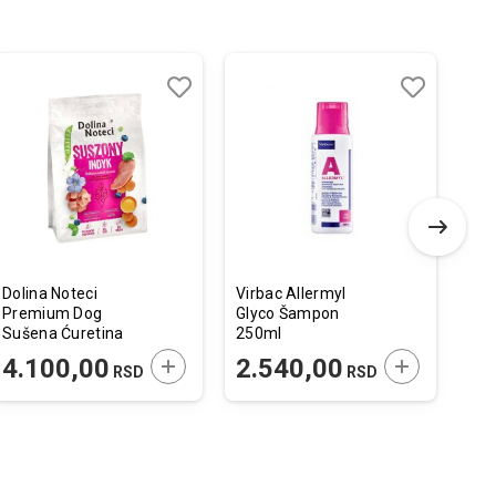
-
Dodaj
Uporedi
Dodaj
Uporedi
u
u
listu
listu
želja
želja
Dolina Noteci
Virbac Allermyl
Ami
Premium Dog
Glyco Šampon
Duk
Sušena Ćuretina
250ml
Kap
3kg
30
 U KORPU
DODAJTE U KORPU
DODAJTE U 
4.100,00
2.540,00
2.51
RSD
RSD