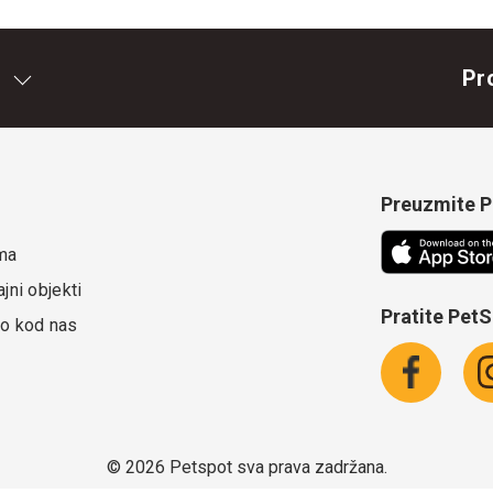
Pr
Preuzmite Pe
ma
jni objekti
Pratite Pet
o kod nas
©
2026 Petspot sva prava zadržana.