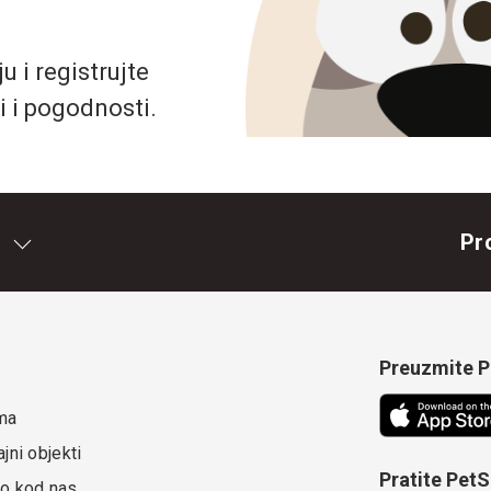
 i registrujte
i i pogodnosti.
Pr
Preuzmite Pe
ma
jni objekti
Pratite Pet
o kod nas