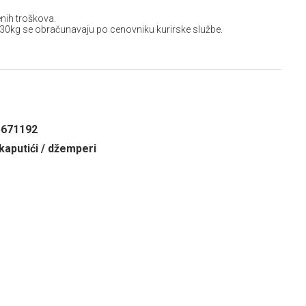
nih troškova.
 30kg se obračunavaju po cenovniku kurirske službe.
5671192
kaputići / džemperi