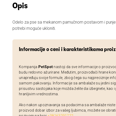
Opis
Odelo za pse sa mekanom pamučnom postavom i punjenj
potrebi moguće ukloniti.
Informacije o ceni i karakteristikama proi
Kompanija
PetSpot
nastoji da sve informacije o proizvo
budu redovno ažurirane. Međutim, proizvođači hrane kon
unapređuju svoje formule, zbog čega su najpreciznije inf
samom pakovanju. Informacije sa ambalaže su jedini sig
prisustvu sastojaka koje možda želite da izbegnete, kao i
hranljivim vrednostima.
Ako nakon upoznavanja sa podacima sa ambalaže niste si
proizvod dobar izbor za vašeg ljubimca, možete se obrati
pozivom na broj
+38163291722
.