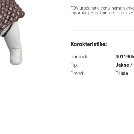
PDV uračunat u cenu, nema skrive
Isporuka porudžbina koje prelaze
Karakteristike:
barcode:
401190
Tip:
Jakne / 
Brend:
Trixie