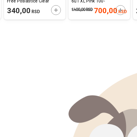
Free Poslastice Clear
6u1 XL Pink 100-
Vision Losos 110g
200cm x 2,5cm
AJTE U KORPU
DODAJTE U KORPU
DODAJT
340,00
700,00
1.400,00
RSD
RSD
RSD