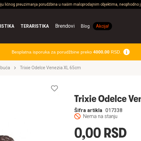
ciju ličnog preuzimanja porudžbina u našim maloprodajnim objektima, neophodno je
Brendovi
ISTIKA
TERARISTIKA
Blog
Akcija!
Besplatna isporuka za porudžbine preko
4000.00
RSD.
obuća
Trixie Odelce Venezia XL 65cm
Lista
želja
Trixie Odelce V
Šifra artikla
017338
Nema na stanju
0,00 RSD