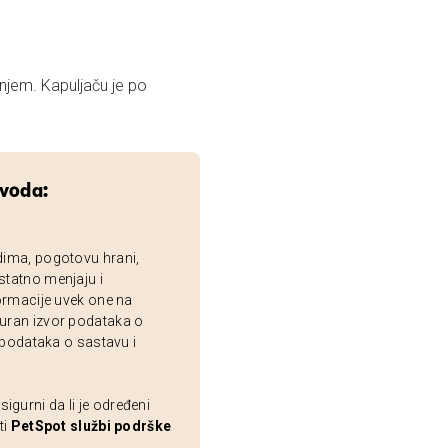
em. Kapuljaču je po
zvoda:
dima, pogotovu hrani,
statno menjaju i
ormacije uvek one na
uran izvor podataka o
 podataka o sastavu i
gurni da li je određeni
ti
PetSpot službi podrške