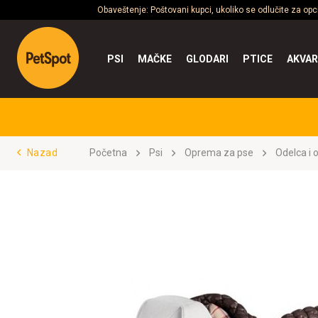
Obaveštenje: Poštovani kupci, ukoliko se odlučite za op
PSI
MAČKE
GLODARI
PTICE
AKVAR
Nazad
Početna
Psi
Oprema za pse
Odelca i 