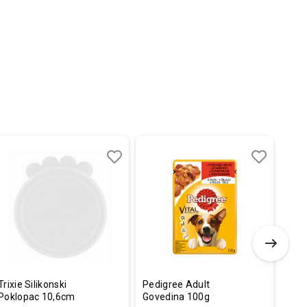
Dodaj
Uporedi
Dodaj
Uporedi
u
u
listu
listu
želja
želja
Trixie Silikonski
Pedigree Adult
Flam
Poklopac 10,6cm
Govedina 100g
Noek