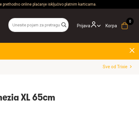
 prethodno online plaćanje isključivo platnim karticama.
Prijava
Korpa
Sve od Trixie
enezia XL 65cm