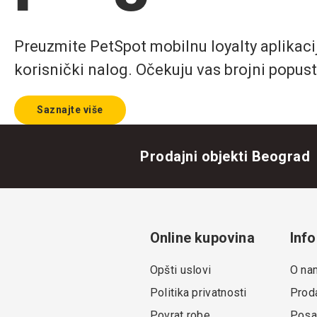
Preuzmite PetSpot mobilnu loyalty aplikaciju
korisnički nalog. Očekuju vas brojni popust
Saznajte više
Prodajni objekti Beograd
Online kupovina
Info
Opšti uslovi
O na
Politika privatnosti
Proda
Povrat robe
Posa