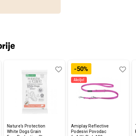
rije
-50%
aj
redi
Dodaj
Uporedi
Dodaj
Uporedi
u
u
listu
listu
a
želja
želja
Nature's Protection
Amiplay Reflective
White Dogs Grain
Podesivi Povodac