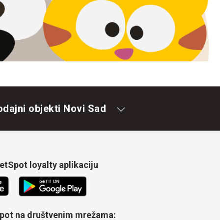
odajni objekti Novi Sad
tSpot loyalty aplikaciju
Spot na društvenim mrežama: