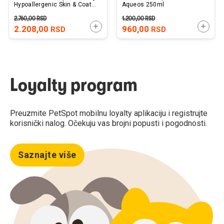
Hypoallergenic Skin & Coat
Aqueos 250ml
Support 2kg
2.760,00
RSD
1.200,00
RSD
DODAJTE U KORPU
DODAJ
2.208,00
960,00
RSD
RSD
Loyalty program
Preuzmite PetSpot mobilnu loyalty aplikaciju i registrujte
korisnički nalog. Očekuju vas brojni popusti i pogodnosti.
Saznajte više