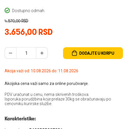
Dostupno odmah
4.570,00 RSD
3.656,00 RSD
DODAJTE U KORPU
Akcija važi od: 10.08.2026 do: 11.08.2026
Akcijska cena važi samo za online poručivanje.
PDV uračunat u cenu, nema skrivenih troškova.
Isporuka porudžbina koje prelaze 30kg se obračunavaju po
cenovniku kurirske službe.
Karakteristike: