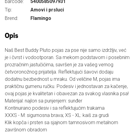
barcode:
5400585097931
Tip:
Amovi i prsluci
Brend:
Flamingo
Opis
Naš Best Buddy Pluto pojas za pse nije samo izdržljiv, već
je i čvrst i vodootporan. Sa mekom podstavom i posebnim
prozračnim jastučićima, savršen je za vašeg vernog
četvoronožnog prijatelja. Reflektujući šavovi dodaju
dodatnu bezbednost u mraku. Od veličine M, pojas ima
praktičnu gumenu ručku. Podesiv i jednostavan za kačenje,
ovaj pojas je kvalitetan i obavezan za svakog vlasnika psa!
Materijal: najlon sa punjenjem: sunđer
Kontinuirano podesiv i sa reflektujućim trakama
XXXS - M: sigurnosna brava; XS - XL: kaiš za grudi
Klik kopča i prsten sa sjajnom tamnosivom metalnom
završnom obradom