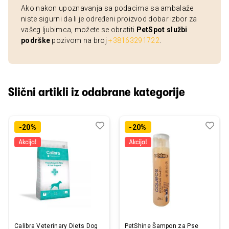
Ako nakon upoznavanja sa podacima sa ambalaže
niste sigurni da li je određeni proizvod dobar izbor za
vašeg ljubimca, možete se obratiti
PetSpot službi
podrške
pozivom na broj
+38163291722
.
Slični artikli iz odabrane kategorije
Dodaj
Uporedi
Dod
Upo
-20%
-20%
u
u
listu
listu
želja
želj
Calibra Veterinary Diets Dog
PetShine Šampon za Pse