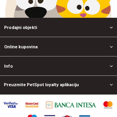
Prodajni objekti
Online kupovina
Opšti uslovi
Info
Politika privatnosti
O nama
Povrat robe
Preuzmite PetSpot loyalty aplikaciju
Prodajni objekti
Posao kod nas