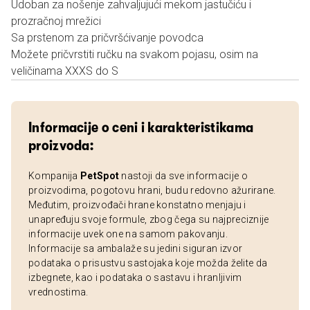
Udoban za nošenje zahvaljujući mekom jastučiću i
prozračnoj mrežici
Sa prstenom za pričvršćivanje povodca
Možete pričvrstiti ručku na svakom pojasu, osim na
veličinama XXXS do S
Informacije o ceni i karakteristikama
proizvoda:
Kompanija
PetSpot
nastoji da sve informacije o
proizvodima, pogotovu hrani, budu redovno ažurirane.
Međutim, proizvođači hrane konstatno menjaju i
unapređuju svoje formule, zbog čega su najpreciznije
informacije uvek one na samom pakovanju.
Informacije sa ambalaže su jedini siguran izvor
podataka o prisustvu sastojaka koje možda želite da
izbegnete, kao i podataka o sastavu i hranljivim
vrednostima.