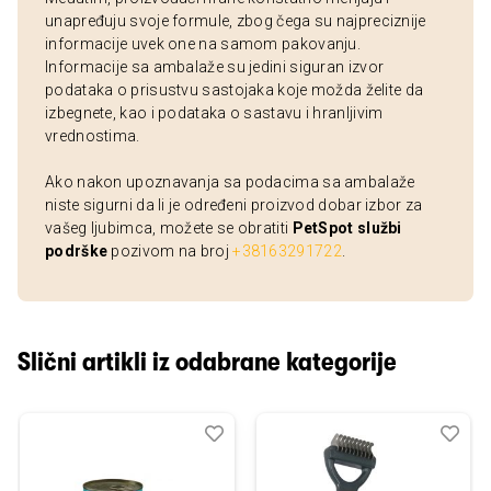
unapređuju svoje formule, zbog čega su najpreciznije
informacije uvek one na samom pakovanju.
Informacije sa ambalaže su jedini siguran izvor
podataka o prisustvu sastojaka koje možda želite da
izbegnete, kao i podataka o sastavu i hranljivim
vrednostima.
Ako nakon upoznavanja sa podacima sa ambalaže
niste sigurni da li je određeni proizvod dobar izbor za
vašeg ljubimca, možete se obratiti
PetSpot službi
podrške
pozivom na broj
+38163291722
.
Slični artikli iz odabrane kategorije
Dodaj
Uporedi
Dod
Upo
u
u
listu
listu