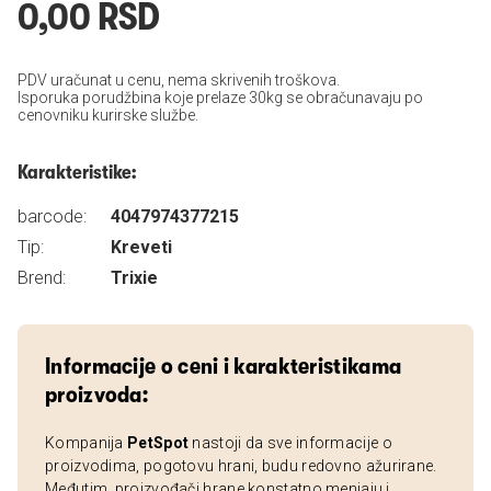
0,00 RSD
PDV uračunat u cenu, nema skrivenih troškova.
Isporuka porudžbina koje prelaze 30kg se obračunavaju po
cenovniku kurirske službe.
Karakteristike:
barcode:
4047974377215
Tip:
Kreveti
Brend:
Trixie
Informacije o ceni i karakteristikama
proizvoda:
Kompanija
PetSpot
nastoji da sve informacije o
proizvodima, pogotovu hrani, budu redovno ažurirane.
Međutim, proizvođači hrane konstatno menjaju i