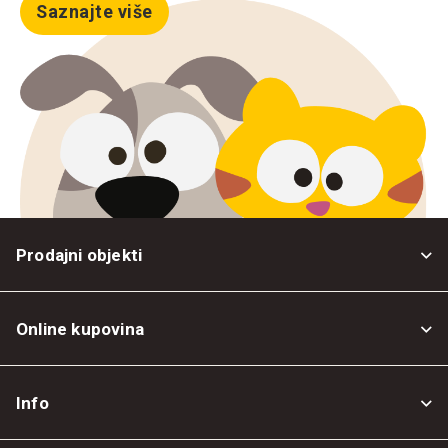
Saznajte više
Prodajni objekti
Online kupovina
Opšti uslovi
Info
Politika privatnosti