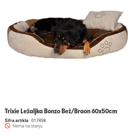
Prijavi se
Trixie Ležaljka Bonzo Bež/Braon 60x50cm
Šifra artikla
017458
Nema na stanju