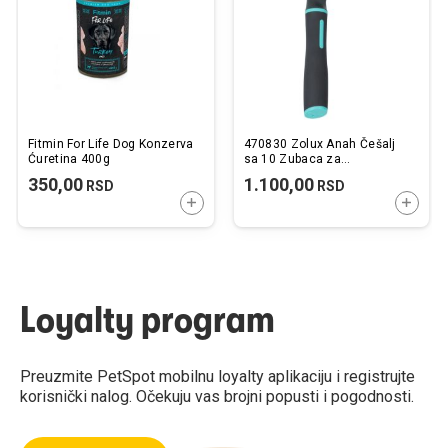
želja
želj
Fitmin For Life Dog Konzerva
470830 Zolux Anah Češalj
Ćuretina 400g
sa 10 Zubaca za
Raspetljavanje Kratke i Duge
350,00
1.100,00
RSD
RSD
Dlake 5,5x2,5x18,5cm
DODAJTE U KORPU
DODAJ
Loyalty program
Preuzmite PetSpot mobilnu loyalty aplikaciju i registrujte
korisnički nalog. Očekuju vas brojni popusti i pogodnosti.