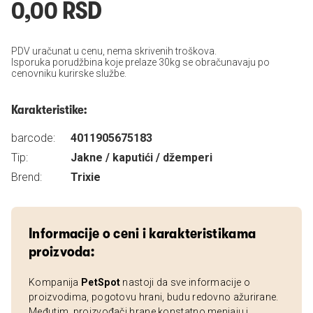
0,00 RSD
PDV uračunat u cenu, nema skrivenih troškova.
Isporuka porudžbina koje prelaze 30kg se obračunavaju po
cenovniku kurirske službe.
Karakteristike:
barcode:
4011905675183
Tip:
Jakne / kaputići / džemperi
Brend:
Trixie
Informacije o ceni i karakteristikama
proizvoda:
Kompanija
PetSpot
nastoji da sve informacije o
proizvodima, pogotovu hrani, budu redovno ažurirane.
Međutim, proizvođači hrane konstatno menjaju i