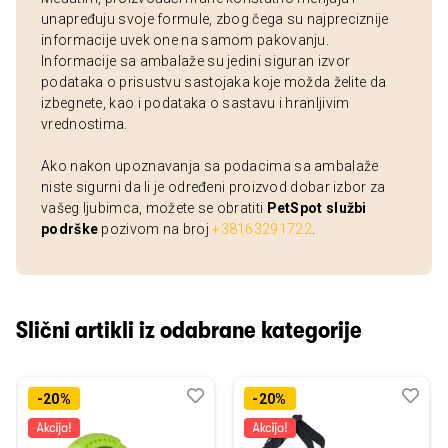
unapređuju svoje formule, zbog čega su najpreciznije
informacije uvek one na samom pakovanju.
Informacije sa ambalaže su jedini siguran izvor
podataka o prisustvu sastojaka koje možda želite da
izbegnete, kao i podataka o sastavu i hranljivim
vrednostima.
Ako nakon upoznavanja sa podacima sa ambalaže
niste sigurni da li je određeni proizvod dobar izbor za
vašeg ljubimca, možete se obratiti
PetSpot službi
podrške
pozivom na broj
+38163291722
.
Slični artikli iz odabrane kategorije
Dodaj
Uporedi
Dod
Upo
-20%
-20%
u
u
listu
listu