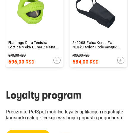
želja
želj
Flamingo Dina Teniska
549008 Zolux Korpa Za
Loptica Meka Guma Zelena
Njušku Nylon Podešavajuća
Sa Mirisom Mente 11cm
T8 Rotvajler
870,00
RSD
730,00
RSD
DODAJTE U KORPU
DODAJ
696,00
584,00
RSD
RSD
Loyalty program
Preuzmite PetSpot mobilnu loyalty aplikaciju i registrujte
korisnički nalog. Očekuju vas brojni popusti i pogodnosti.