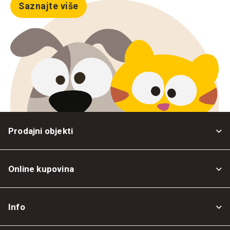
Saznajte više
Prodajni objekti
Online kupovina
Opšti uslovi
Info
Politika privatnosti