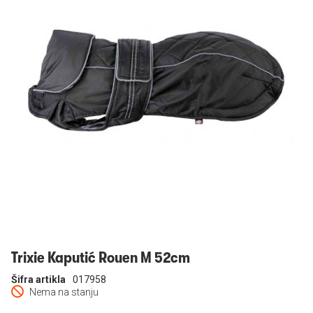
Prijavi se
Trixie Kaputić Rouen M 52cm
Šifra artikla
017958
Nema na stanju