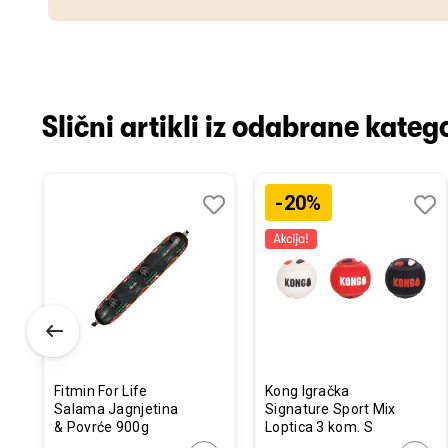
Slični artikli iz odabrane katego
-20%
odaj
poredi
Dodaj
Uporedi
Doda
Upor
u
u
istu
listu
listu
elja
želja
želja
Fitmin For Life
Kong Igračka
Salama Jagnjetina
Signature Sport Mix
& Povrće 900g
Loptica 3 kom. S
R5,1cm