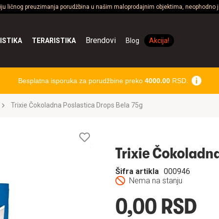
ciju ličnog preuzimanja porudžbina u našim maloprodajnim objektima, neophodno je
Brendovi
ISTIKA
TERARISTIKA
Blog
Akcija!
Besplatna isporuka za porudžbine preko
4000.00
RSD.
Trixie Čokoladna Poslastica Drops Bela 75g
Lista
želja
Trixie Čokoladn
Šifra artikla
000946
Nema na stanju
0,00 RSD