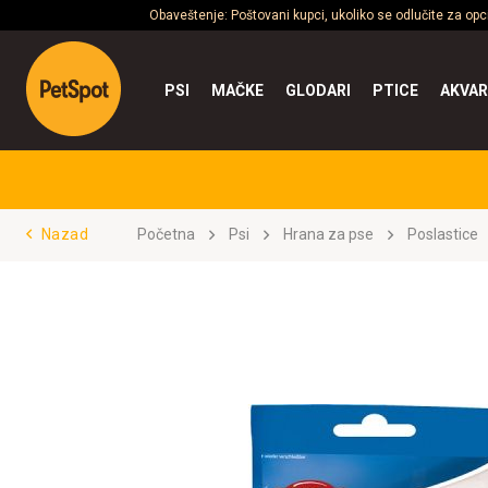
Obaveštenje: Poštovani kupci, ukoliko se odlučite za op
PSI
MAČKE
GLODARI
PTICE
AKVAR
Nazad
Početna
Psi
Hrana za pse
Poslastice