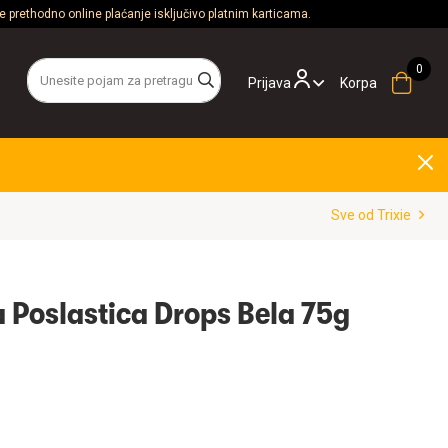
 prethodno online plaćanje isključivo platnim karticama.
Prijava
Korpa
Sve od Trixie
a Poslastica Drops Bela 75g