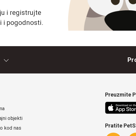
 i registrujte
i i pogodnosti.
Pr
Preuzmite Pe
ma
jni objekti
Pratite Pet
o kod nas