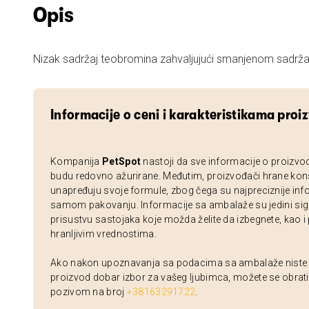
Opis
Nizak sadržaj teobromina zahvaljujući smanjenom sadrž
Informacije o ceni i karakteristikama proi
Kompanija
PetSpot
nastoji da sve informacije o proizvo
budu redovno ažurirane. Međutim, proizvođači hrane kon
unapređuju svoje formule, zbog čega su najpreciznije inf
samom pakovanju. Informacije sa ambalaže su jedini sig
prisustvu sastojaka koje možda želite da izbegnete, kao i
hranljivim vrednostima.
Ako nakon upoznavanja sa podacima sa ambalaže niste si
proizvod dobar izbor za vašeg ljubimca, možete se obrati
pozivom na broj
+38163291722
.