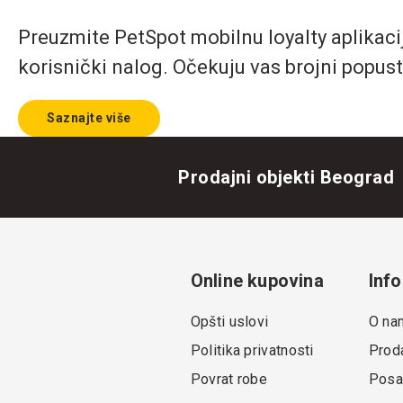
Preuzmite PetSpot mobilnu loyalty aplikaciju
korisnički nalog. Očekuju vas brojni popust
Saznajte više
Prodajni objekti Beograd
Online kupovina
Info
Opšti uslovi
O na
Politika privatnosti
Proda
Povrat robe
Posa