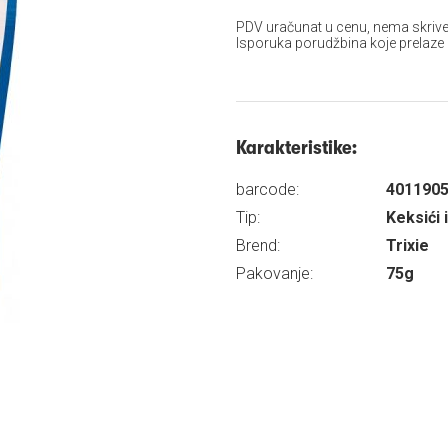
PDV uračunat u cenu, nema skrive
Isporuka porudžbina koje prelaze
Karakteristike:
barcode:
401190
Tip:
Keksići i
Brend:
Trixie
Pakovanje:
75g