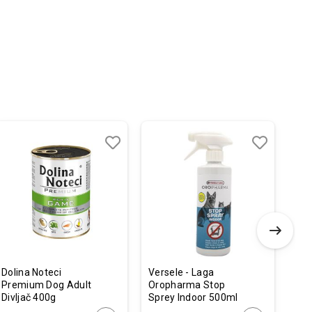
-
Dodaj
Uporedi
Dodaj
Uporedi
u
u
listu
listu
želja
želja
Dolina Noteci
Versele - Laga
Ami
Premium Dog Adult
Oropharma Stop
Tor
Divljač 400g
Sprey Indoor 500ml
Džu