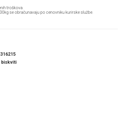
nih troškova.
 30kg se obračunavaju po cenovniku kurirske službe.
5316215
 biskviti