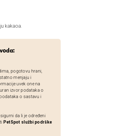
aju kakaoa.
zvoda:
dima, pogotovu hrani,
statno menjaju i
ormacije uvek one na
uran izvor podataka o
 podataka o sastavu i
gurni da li je određeni
ti
PetSpot službi podrške