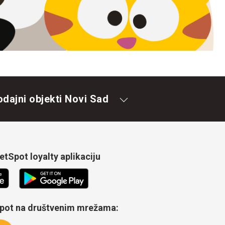
odajni objekti Novi Sad
tSpot loyalty aplikaciju
Spot na društvenim mrežama: