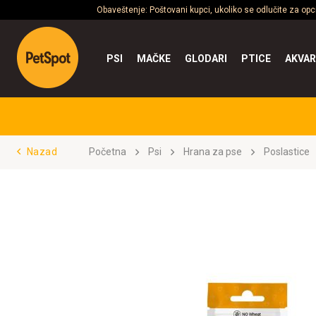
Obaveštenje: Poštovani kupci, ukoliko se odlučite za op
PSI
MAČKE
GLODARI
PTICE
AKVAR
Nazad
Početna
Psi
Hrana za pse
Poslastice