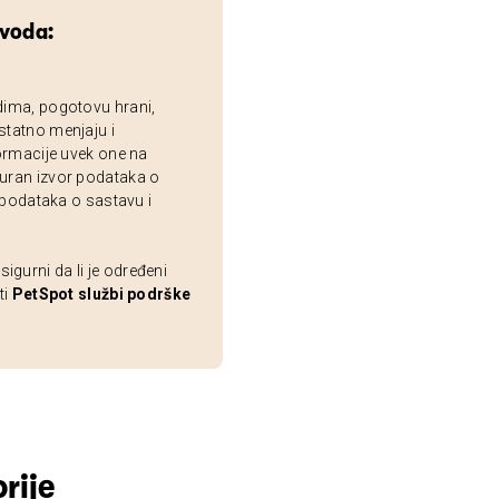
zvoda:
dima, pogotovu hrani,
statno menjaju i
ormacije uvek one na
uran izvor podataka o
 podataka o sastavu i
gurni da li je određeni
ti
PetSpot službi podrške
rije