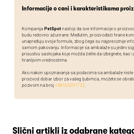
Informacije o ceni i karakteristikama proi
Kompanija
PetSpot
nastoji da sve informacije o proizvo
budu redovno ažurirane. Međutim, proizvođači hrane kon
unapređuju svoje formule, zbog čega su najpreciznije inf
samom pakovanju. Informacije sa ambalaže su jedini sig
prisustvu sastojaka koje možda želite da izbegnete, kao i
hranljivim vrednostima.
Ako nakon upoznavanja sa podacima sa ambalaže niste si
proizvod dobar izbor za vašeg ljubimca, možete se obrati
pozivom na broj
+38163291722
.
Slični artikli iz odabrane katego