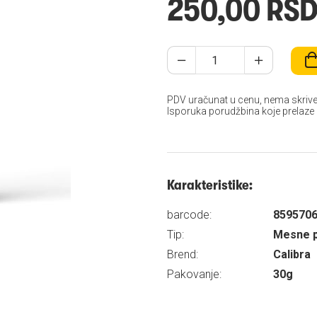
250,00 RS
PDV uračunat u cenu, nema skrive
Isporuka porudžbina koje prelaze
Karakteristike:
barcode:
859570
Tip:
Mesne p
Brend:
Calibra
Pakovanje:
30g