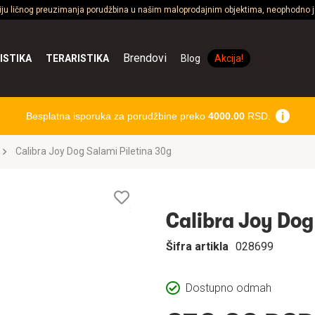
ciju ličnog preuzimanja porudžbina u našim maloprodajnim objektima, neophodno je
Brendovi
ISTIKA
TERARISTIKA
Blog
Akcija!
Besplatna isporuka za porudžbine preko
4000.00
RSD.
Calibra Joy Dog Salami Piletina 30g
Lista
želja
Calibra Joy Dog
Šifra artikla
028699
Dostupno odmah