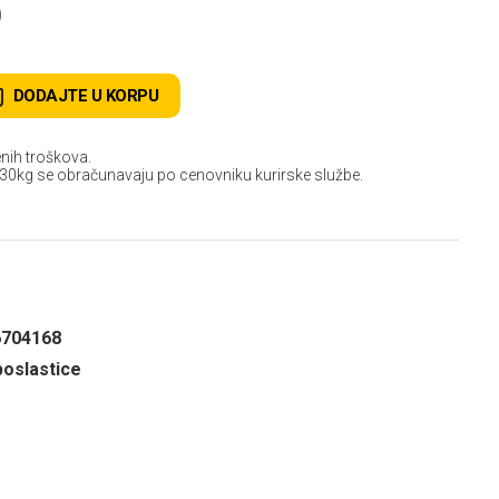
D
DODAJTE U KORPU
nih troškova.
 30kg se obračunavaju po cenovniku kurirske službe.
6704168
oslastice