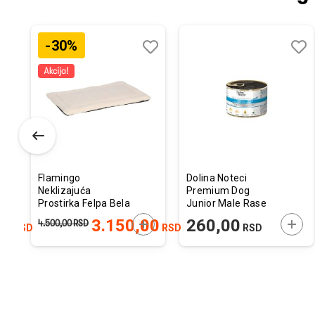
-30%
odaj
poredi
Dodaj
Uporedi
Doda
Upor
u
u
istu
listu
listu
elja
želja
želja
Flamingo
Dolina Noteci
Neklizajuća
Premium Dog
Prostirka Felpa Bela
Junior Male Rase
116x69x2cm
sa Jagnjećim
ODAJTE U KORPU
DODAJTE U KORPU
DODA
00
3.150,00
260,00
4.500,00
RSD
RSD
RSD
RSD
Iznutricama 185g