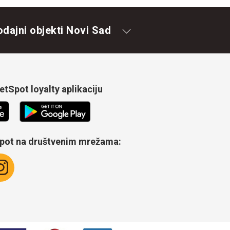
odajni objekti Novi Sad
tSpot loyalty aplikaciju
Spot na društvenim mrežama: