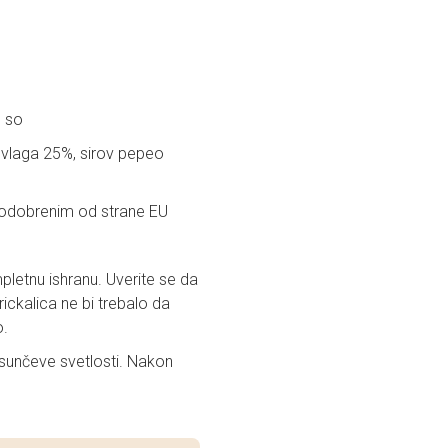
, so
, vlaga 25%, sirov pepeo
 odobrenim od strane EU
letnu ishranu. Uverite se da
ckalica ne bi trebalo da
o.
sunčeve svetlosti. Nakon