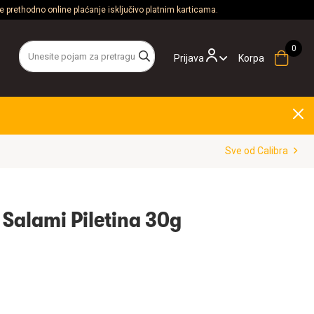
 prethodno online plaćanje isključivo platnim karticama.
Prijava
Korpa
Sve od Calibra
 Salami Piletina 30g