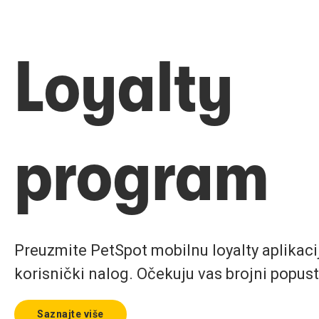
Loyalty
program
Preuzmite PetSpot mobilnu loyalty aplikaciju
korisnički nalog. Očekuju vas brojni popust
Saznajte više