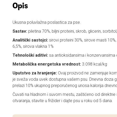
Opis
Ukusna poluvlažna poslastica za pse.
Sastav:
piletina 70%, biljni proteini, skrob, glicerin, sorbitol
Analitički sastojci:
sirovi proteini 30%, sirove masti 10%
6,5%, sirova vlakna 1%
Tehnološki aditivi:
sa antioksidansima i konzervansima
Metabolička energetska vrednost:
3.098 kcal/kg
Uputstvo za hranjenje:
Ovaj proizvod ne zamenjuje komp
je sveža voda uvek dostupna vašem psu. Dnevna doza gri
prelazi 10% ukupnog preporučenog unosa kalorija dnevn
Čuvati na hladnom i suvom mestu, zaštićeno od direktne 
otvaranja, stavite u frižider i dajte psu u roku od 5 dana.