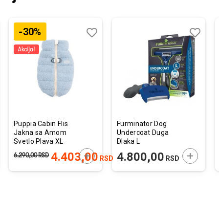
-30%
j
edi
Dodaj
Uporedi
Dodaj
Uporedi
u
u
listu
listu
želja
želja
Puppia Cabin Flis
Furminator Dog
Jakna sa Amom
Undercoat Duga
Svetlo Plava XL
Dlaka L
38x60x39cm
JTE U KORPU
DODAJTE U KORPU
DODAJTE
4.403,00
4.800,00
6.290,00
RSD
RSD
RSD