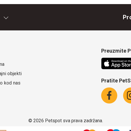
Pr
Preuzmite Pe
ma
jni objekti
Pratite Pet
o kod nas
©
2026 Petspot sva prava zadržana.