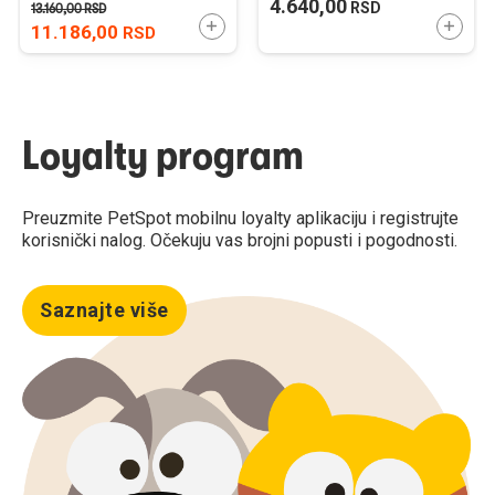
4.640,00
RSD
13.160,00
RSD
DODAJTE U KORPU
DODAJ
11.186,00
RSD
Loyalty program
Preuzmite PetSpot mobilnu loyalty aplikaciju i registrujte
korisnički nalog. Očekuju vas brojni popusti i pogodnosti.
Saznajte više