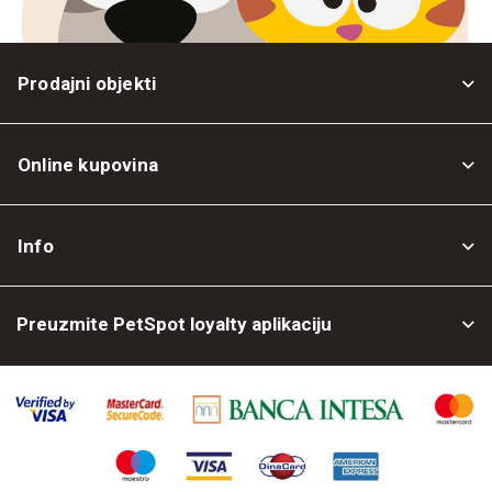
Prodajni objekti
Online kupovina
Opšti uslovi
Info
Politika privatnosti
O nama
Povrat robe
Preuzmite PetSpot loyalty aplikaciju
Prodajni objekti
Posao kod nas