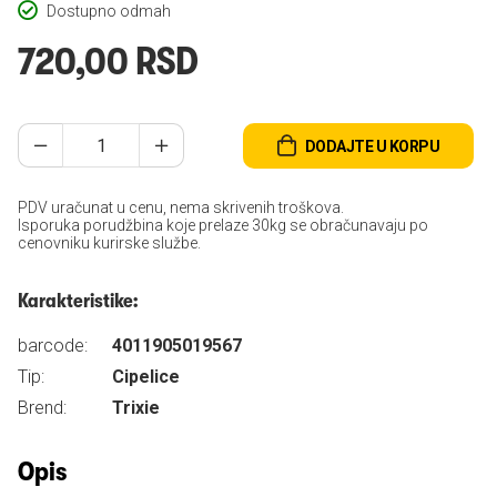
Dostupno odmah
720,00 RSD
DODAJTE U KORPU
PDV uračunat u cenu, nema skrivenih troškova.
Isporuka porudžbina koje prelaze 30kg se obračunavaju po
cenovniku kurirske službe.
Karakteristike:
barcode:
4011905019567
Tip:
Cipelice
Brend:
Trixie
Opis