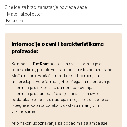
Cipelice za brzo zarastanje povreda šape.
- Materijal:poliester
-Boja:crna
Informacije o ceni i karakteristikama
proizvoda:
Kompanija
PetSpot
nastoji da sve informacije o
proizvodima, pogotovu hrani, budu redovno ažurirane.
Međutim, proizvođači hrane konstatno menjaju i
unapređuju svoje formule, zbog čega su najpreciznije
informacije uvek one na samom pakovanju.
Informacije sa ambalaže su jedini siguran izvor
podataka o prisustvu sastojaka koje možda želite da
izbegnete, kao i podataka o sastavu i hranljivim
vrednostima.
Ako nakon upoznavanja sa podacima sa ambalaže