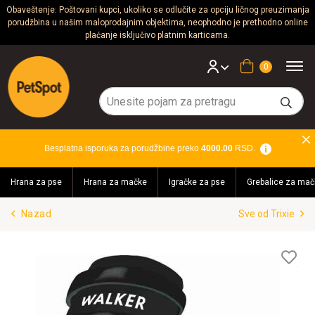
Obaveštenje: Poštovani kupci, ukoliko se odlučite za opciju ličnog preuzimanja
porudžbina u našim maloprodajnim objektima, neophodno je prethodno online
Psi
plaćanje isključivo platnim karticama.
Mačke
Korpa
Glodari
Ptice
Besplatna isporuka za porudžbine preko
4000.00
RSD.
Akvaristika
Hrana za pse
Hrana za mačke
Igračke za pse
Grebalice za mač
Teraristika
Nazad
Sve od Trixie
Brendovi
Blog
Lis
želj
Akcija!