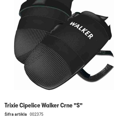
Prijavi se
Trixie Cipelice Walker Crne "S"
Šifra artikla
002375