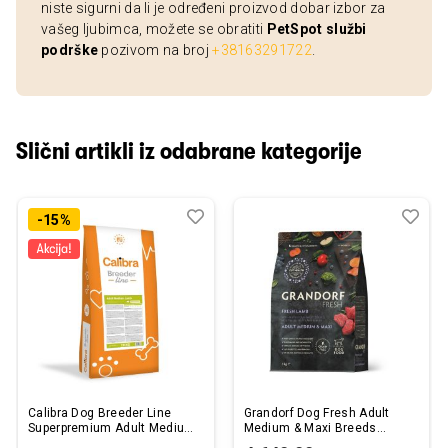
niste sigurni da li je određeni proizvod dobar izbor za
vašeg ljubimca, možete se obratiti
PetSpot službi
podrške
pozivom na broj
+38163291722
.
Slični artikli iz odabrane kategorije
Dodaj
Uporedi
Dod
Upo
-15%
u
u
listu
listu
želja
želj
Calibra Dog Breeder Line
Grandorf Dog Fresh Adult
Superpremium Adult Medium
Medium & Maxi Breeds
Jagnjetina 20kg
Jagnjetina 3kg