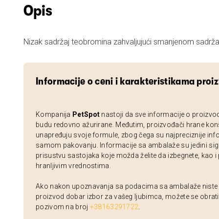
Opis
Nizak sadržaj teobromina zahvaljujući smanjenom sadrž
Informacije o ceni i karakteristikama proi
Kompanija
PetSpot
nastoji da sve informacije o proizvo
budu redovno ažurirane. Međutim, proizvođači hrane kon
unapređuju svoje formule, zbog čega su najpreciznije inf
samom pakovanju. Informacije sa ambalaže su jedini sig
prisustvu sastojaka koje možda želite da izbegnete, kao i
hranljivim vrednostima.
Ako nakon upoznavanja sa podacima sa ambalaže niste si
proizvod dobar izbor za vašeg ljubimca, možete se obrati
pozivom na broj
+38163291722
.