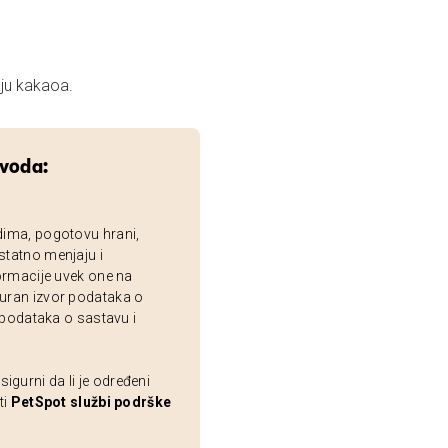
aju kakaoa.
zvoda:
dima, pogotovu hrani,
statno menjaju i
ormacije uvek one na
uran izvor podataka o
 podataka o sastavu i
gurni da li je određeni
ti
PetSpot službi podrške