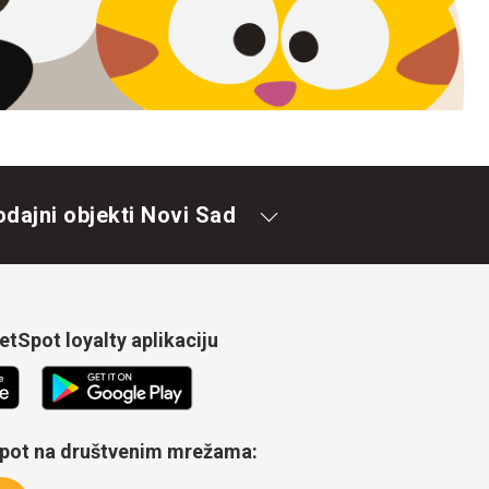
odajni objekti Novi Sad
tSpot loyalty aplikaciju
Spot na društvenim mrežama: