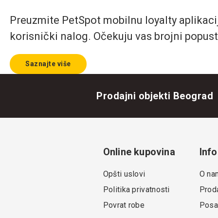
Preuzmite PetSpot mobilnu loyalty aplikaciju
korisnički nalog. Očekuju vas brojni popust
Saznajte više
Prodajni objekti Beograd
Online kupovina
Info
Opšti uslovi
O na
Politika privatnosti
Proda
Povrat robe
Posa