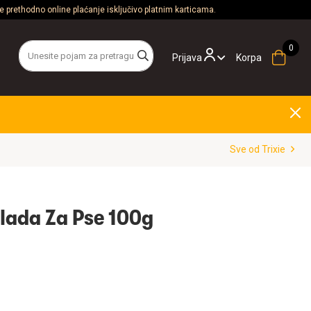
 prethodno online plaćanje isključivo platnim karticama.
Prijava
Korpa
Sve od Trixie
olada Za Pse 100g