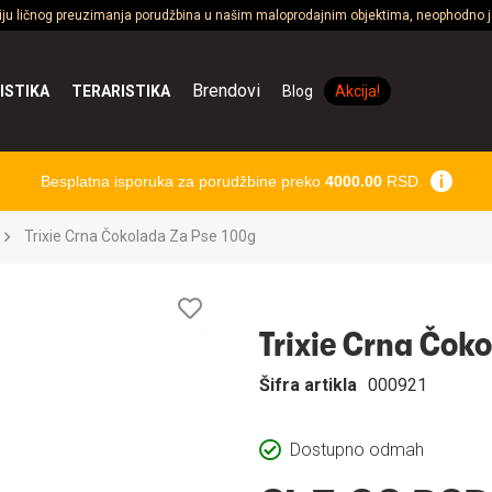
ciju ličnog preuzimanja porudžbina u našim maloprodajnim objektima, neophodno je
Brendovi
ISTIKA
TERARISTIKA
Blog
Akcija!
Besplatna isporuka za porudžbine preko
4000.00
RSD.
Trixie Crna Čokolada Za Pse 100g
Lista
želja
Trixie Crna Čok
Šifra artikla
000921
Dostupno odmah