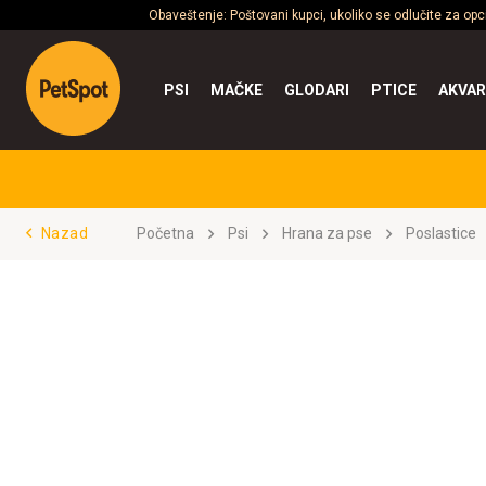
Obaveštenje: Poštovani kupci, ukoliko se odlučite za op
PSI
MAČKE
GLODARI
PTICE
AKVAR
Nazad
Početna
Psi
Hrana za pse
Poslastice