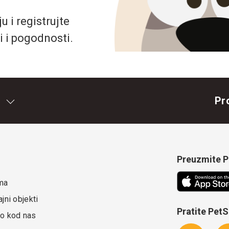
 i registrujte
i i pogodnosti.
Pr
Preuzmite Pe
ma
jni objekti
Pratite Pet
o kod nas