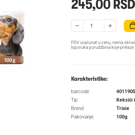
245,00 RS
PDV uračunat u cenu, nema skrive
Isporuka porudžbina koje prelaze
Karakteristike:
barcode:
401190
Tip:
Keksići i
Brend:
Trixie
Pakovanje:
100g