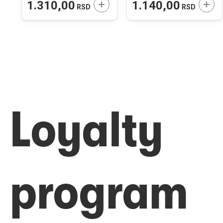
ODAJTE U KORPU
DODAJTE U KORPU
DODA
1.310,00
1.140,00
RSD
RSD
Loyalty
program