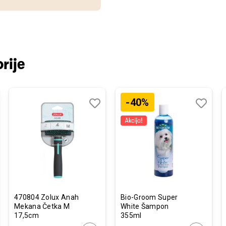
rije
-40%
j
edi
Dodaj
Uporedi
Dodaj
Uporedi
u
u
listu
listu
želja
želja
470804 Zolux Anah
Bio-Groom Super
Mekana Četka M
White Šampon
17,5cm
355ml