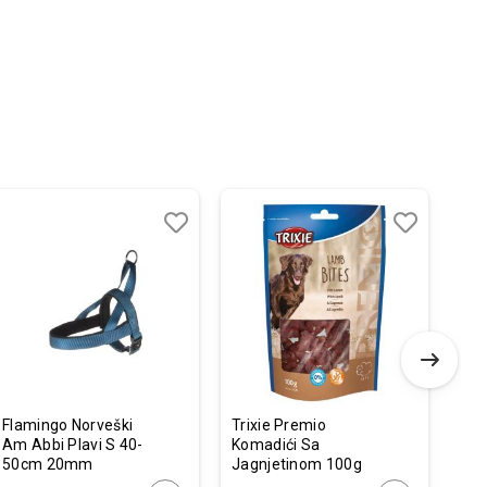
Dodaj
Uporedi
Dodaj
Uporedi
u
u
listu
listu
želja
želja
Flamingo Norveški
Trixie Premio
Cal
Am Abbi Plavi S 40-
Komadići Sa
Cla
50cm 20mm
Jagnjetinom 100g
Šta