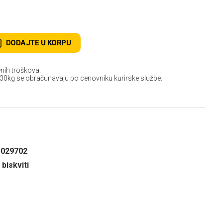
D
DODAJTE U KORPU
nih troškova.
 30kg se obračunavaju po cenovniku kurirske službe.
5029702
 biskviti