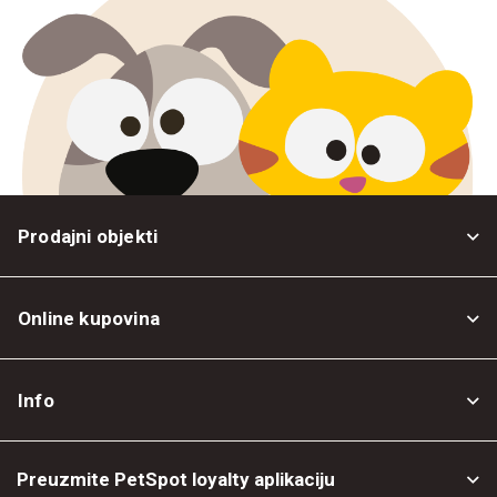
Prodajni objekti
Online kupovina
Opšti uslovi
Info
Politika privatnosti
O nama
Povrat robe
Preuzmite PetSpot loyalty aplikaciju