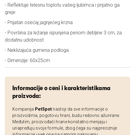
- Reflektuje telesnu toplotu vašeg ljubimca i prijatno ga
greje
- Prijatan osećaj jagnjećeg krzna
- Površina za ležanje ispunjena penom debljine 3 cm, za
dodatnu udobnost
- Neklizajuća gumena podloga
- Dimenzije: 60x25cm
Informacije o ceni i karakteristikama
proizvoda:
Kompanija
PetSpot
nastoji da sve informacije o
proizvodima, pogotovu hrani, budu redovno ažurirane.
Međutim, proizvođači hrane konstatno menjaju i
unapređuju svoje formule, zbog čega su najpreciznije
informacije uvek one na samom pakovanju.