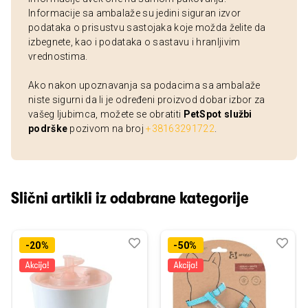
Informacije sa ambalaže su jedini siguran izvor
podataka o prisustvu sastojaka koje možda želite da
izbegnete, kao i podataka o sastavu i hranljivim
vrednostima.
Ako nakon upoznavanja sa podacima sa ambalaže
niste sigurni da li je određeni proizvod dobar izbor za
vašeg ljubimca, možete se obratiti
PetSpot službi
podrške
pozivom na broj
+38163291722
.
Slični artikli iz odabrane kategorije
Dodaj
Uporedi
Dod
Upo
-20%
-50%
u
u
listu
listu
želja
želj