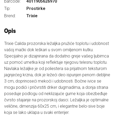
barcode:
4011905626970
Tip:
Prostirke
Brend:
Trixie
Opis
Trixie Calida prozorska ležaljka pružiće toplotu i udobnost
vašoj mački dok leškari u svom omiljenom kutku.
Specijalno je dizajnirana da dodatno greje vašeg ljubimca
uz pomoć umetka koji reflektuje njegovu telesnu toplotu.
Navlaka ležaljke je od poliestera sa prijatnom teksturom
jagnjećeg krzna, dok je ležeći deo ispunjen penom debljine
3 cm, doprinoseći mekoći i udobnosti. Bočne ivice se
mogu podići i pričvrstiti driker dugmadima, a donja strana
poseduje podlogu od neklizajuće gume koja obezbeđuje
čvrsto stajanje na prozorskoj dasci. Ležaljka je optimalne
veličine, dimenzija 60x25 cm, i elegantne belo-sive boje
koja se lako uklapa u svaki enterijer.