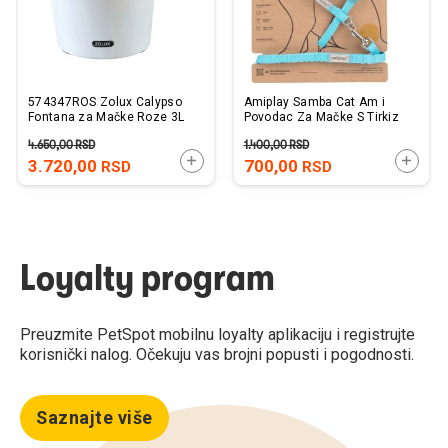
574347ROS Zolux Calypso
Amiplay Samba Cat Am i
Fontana za Mačke Roze 3L
Povodac Za Mačke S Tirkiz
4.650,00
RSD
1.400,00
RSD
DODAJTE U KORPU
DODAJ
3.720,00
700,00
RSD
RSD
Loyalty program
Preuzmite PetSpot mobilnu loyalty aplikaciju i registrujte
korisnički nalog. Očekuju vas brojni popusti i pogodnosti.
Saznajte više