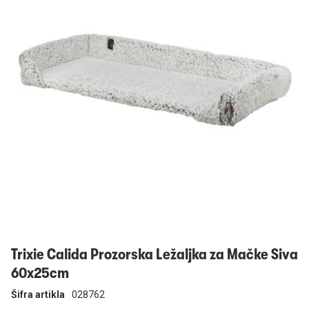
Prijavi se
Trixie Calida Prozorska Ležaljka za Mačke Siva
60x25cm
Šifra artikla
028762