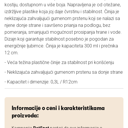
kostiju, dostupnom u više boja. Napravljena je od otežane,
izdržljive plastike koja joj daje čvrstinu i stabilnost. Činija je
neklizajuća zahvaljujući gumenom prstenu koji se nalazi sa
njene donje strane i savršeno prianja na podlogu, bez
pomeranja, smanjujući mogućnost prosipanja hrane i vode.
Dizajn koji garantuje stabilnost posebno je pogodan za
energičnije ljubimce. Činija je kapaciteta 300 ml i prečnika
12 cm.
- Veća težina plastične činije za stabilnost pri korišćenju
- Neklizajuća zahvaljujući gumenom prstenu sa donje strane
- Kapacitet i dimenzije: 0,3L / R12cm
Informacije o ceni i karakteristikama
proizvoda: