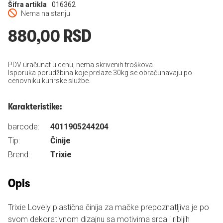
Šifra artikla
016362
Nema na stanju
880,00 RSD
PDV uračunat u cenu, nema skrivenih troškova.
Isporuka porudžbina koje prelaze 30kg se obračunavaju po
cenovniku kurirske službe.
Karakteristike:
barcode:
4011905244204
Tip:
Činije
Brend:
Trixie
Opis
Trixie Lovely plastična činija za mačke prepoznatljiva je po
svom dekorativnom dizajnu sa motivima srca i ribljih