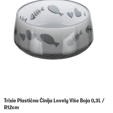
Prijavi se
Trixie Plastična Činija Lovely Više Boja 0,3L /
R12cm