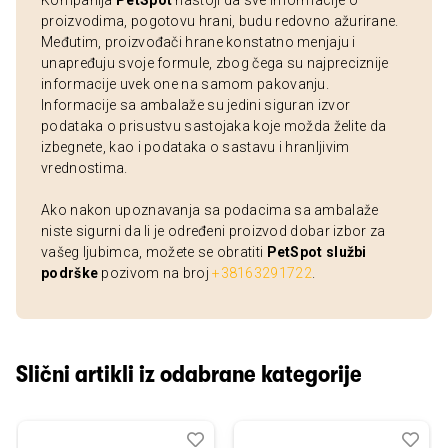
Kompanija
PetSpot
nastoji da sve informacije o
proizvodima, pogotovu hrani, budu redovno ažurirane.
Međutim, proizvođači hrane konstatno menjaju i
unapređuju svoje formule, zbog čega su najpreciznije
informacije uvek one na samom pakovanju.
Informacije sa ambalaže su jedini siguran izvor
podataka o prisustvu sastojaka koje možda želite da
izbegnete, kao i podataka o sastavu i hranljivim
vrednostima.
Ako nakon upoznavanja sa podacima sa ambalaže
niste sigurni da li je određeni proizvod dobar izbor za
vašeg ljubimca, možete se obratiti
PetSpot službi
podrške
pozivom na broj
+38163291722
.
Slični artikli iz odabrane kategorije
Dodaj
Uporedi
Dod
Upo