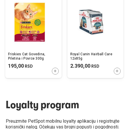
u
u
listu
listu
želja
želj
Friskies Cat Govedina,
Royal Canin Hairball Care
Piletina i Povrće 300g
12x85g
195,00
2.390,00
RSD
RSD
DODAJTE U KORPU
DODAJ
Loyalty program
Preuzmite PetSpot mobilnu loyalty aplikaciju i registrujte
korisnički nalog. Očekuju vas brojni popusti i pogodnosti.