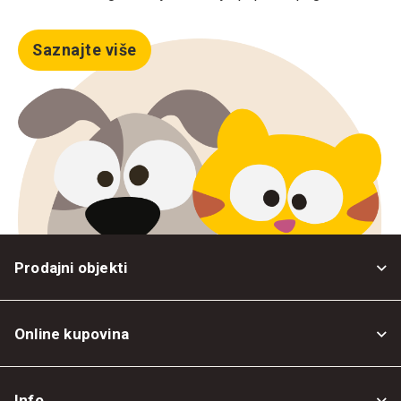
Saznajte više
Prodajni objekti
Online kupovina
Opšti uslovi
Info