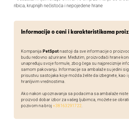
ribica, krupnijih nečistoća i nepojedene hrane
Informacije o ceni i karakteristikama proi
Kompanija
PetSpot
nastoji da sve informacije o proizvo
budu redovno ažurirane. Međutim, proizvođači hrane kon
unapređuju svoje formule, zbog čega su najpreciznije inf
samom pakovanju. Informacije sa ambalaže su jedini sig
prisustvu sastojaka koje možda želite da izbegnete, kao i
hranljivim vrednostima.
Ako nakon upoznavanja sa podacima sa ambalaže niste si
proizvod dobar izbor za vašeg ljubimca, možete se obrati
pozivom na broj
+38163291722
.