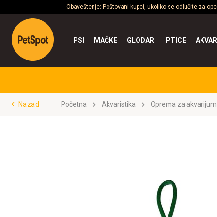
Obaveštenje: Poštovani kupci, ukoliko se odlučite za op
PSI
MAČKE
GLODARI
PTICE
AKVAR
Nazad
Početna
Akvaristika
Oprema za akvarijum