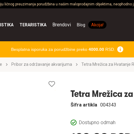
ciju ličnog preuzimanja porudžbina u našim maloprodajnim objektima, neophodno je
Brendovi
ISTIKA
TERARISTIKA
Blog
Akcija!
Besplatna isporuka za porudžbine preko
4000.00
RSD.
e
Pribor za održavanje akvarijuma
Tetra Mrežica za Hvatanje 
Lista
želja
Tetra Mrežica z
Šifra artikla
004343
Dostupno odmah