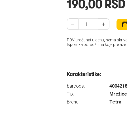
190,00 RSD
PDV uračunat u cenu, nema skrive
Isporuka porudžbina koje prelaze
Karakteristike:
barcode:
400421
Tip:
Mrežice
Brend:
Tetra