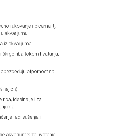
edno rukovanje ribicama, tj.
e u akvarijumu.
a iz akvarijuma
i škrge riba tokom hvatanja,
ška obezbeđuju otpornost na
 najlon)
riba, idealna je i za
varijuma
čenje radi sušenja i
je akvarijume; za hvatanje