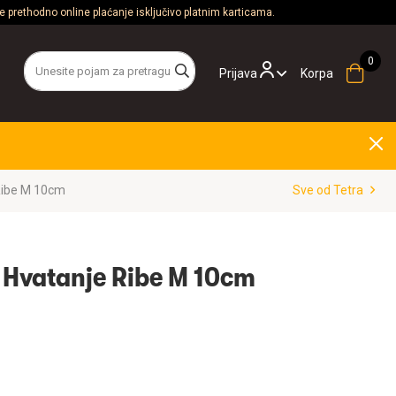
 prethodno online plaćanje isključivo platnim karticama.
Prijava
Korpa
Ribe M 10cm
Sve od Tetra
a Hvatanje Ribe M 10cm