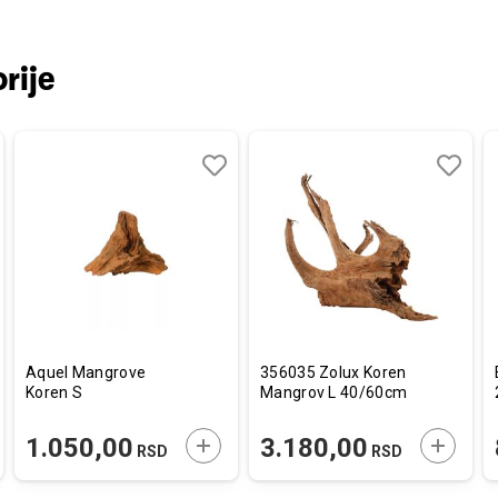
rije
aj
redi
Dodaj
Uporedi
Dodaj
Uporedi
u
u
listu
listu
a
želja
želja
Aquel Mangrove
356035 Zolux Koren
Koren S
Mangrov L 40/60cm
AJTE U KORPU
DODAJTE U KORPU
DODAJT
1.050,00
3.180,00
RSD
RSD