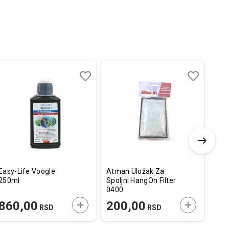
Dodaj
Uporedi
Dodaj
Uporedi
u
u
listu
listu
želja
želja
Easy-Life Voogle
Atman Uložak Za
3760
250ml
Spoljni HangOn Filter
Čišć
0400
E U KORPU
DODAJTE U KORPU
DODAJTE U
860,00
200,00
3.
RSD
RSD