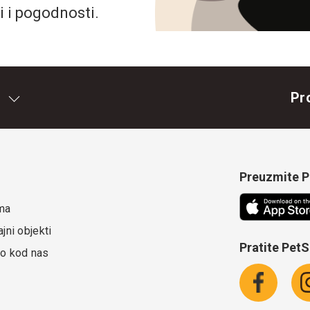
i i pogodnosti.
Pr
Preuzmite Pe
ma
jni objekti
Pratite Pet
o kod nas