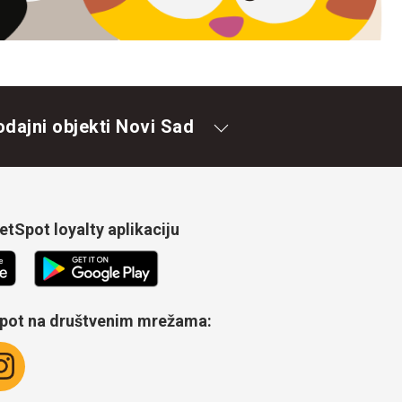
odajni objekti Novi Sad
tSpot loyalty aplikaciju
Spot na društvenim mrežama: