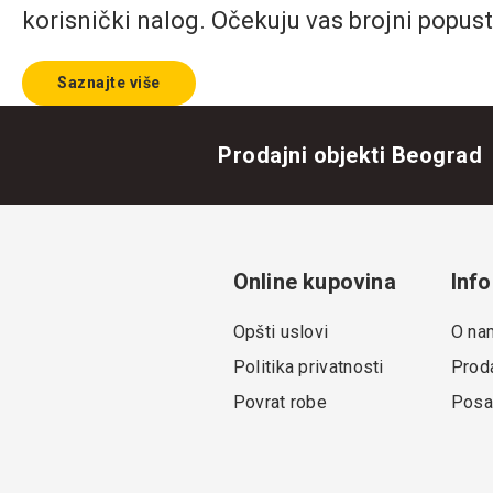
korisnički nalog. Očekuju vas brojni popust
Saznajte više
Prodajni objekti Beograd
Online kupovina
Info
Opšti uslovi
O na
Politika privatnosti
Proda
Povrat robe
Posa