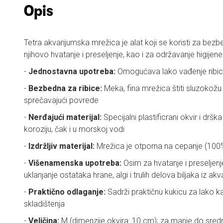
Opis
Tetra akvarijumska mrežica je alat koji se koristi za bezb
njihovo hvatanje i preseljenje, kao i za održavanje higijen
-
Jednostavna upotreba:
Omogućava lako vađenje ribic
-
Bezbedna za ribice:
Meka, fina mrežica štiti sluzokožu 
sprečavajući povrede
-
Nerđajući materijal:
Specijalni plastificrani okvir i dr
koroziju, čak i u morskoj vodi
-
Izdržljiv materijal:
Mrežica je otporna na cepanje (100%
-
Višenamenska upotreba:
Osim za hvatanje i preseljenje 
uklanjanje ostataka hrane, algi i trulih delova biljaka iz ak
-
Praktično odlaganje:
Sadrži praktičnu kukicu za lako ka
skladištenja
-
Veličina:
M (dimenzije okvira: 10 cm); za manje do sredn