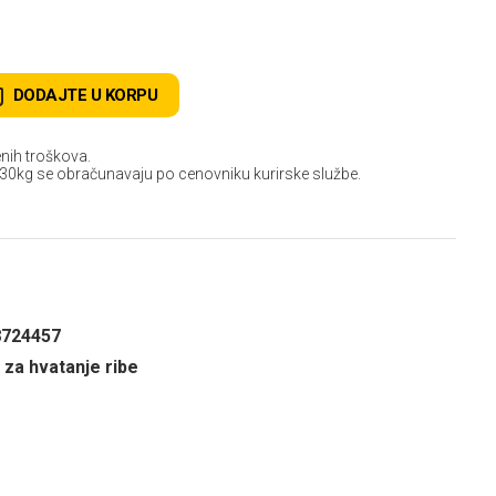
DODAJTE U KORPU
nih troškova.
 30kg se obračunavaju po cenovniku kurirske službe.
8724457
 za hvatanje ribe