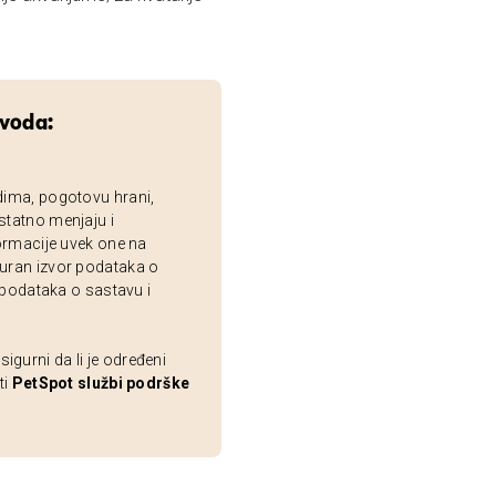
zvoda:
dima, pogotovu hrani,
statno menjaju i
ormacije uvek one na
uran izvor podataka o
 podataka o sastavu i
gurni da li je određeni
ti
PetSpot službi podrške