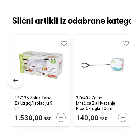
Slični artikli iz odabrane katego
Dodaj
Uporedi
Dodaj
Uporedi
Dod
Upo
u
u
u
listu
listu
listu
želja
želja
želj
377135 Zolux Tank
376402 Zolux
Za Uzgoj/Izolaciju 5
Mrežica Za Hvatanje
u 1
Riba Okrugla 10cm
ODAJTE U KORPU
DODAJTE U KORPU
DOD
1.530,00
140,00
RSD
RSD