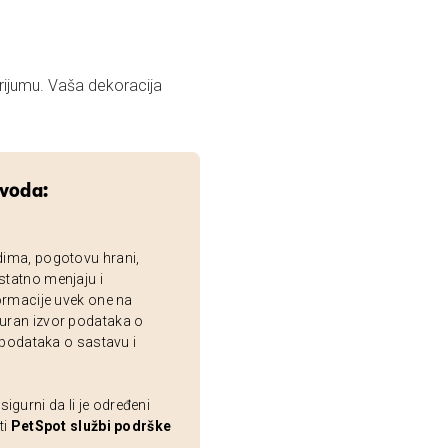
ijumu. Vaša dekoracija
zvoda:
dima, pogotovu hrani,
statno menjaju i
ormacije uvek one na
uran izvor podataka o
 podataka o sastavu i
gurni da li je određeni
ti
PetSpot službi podrške