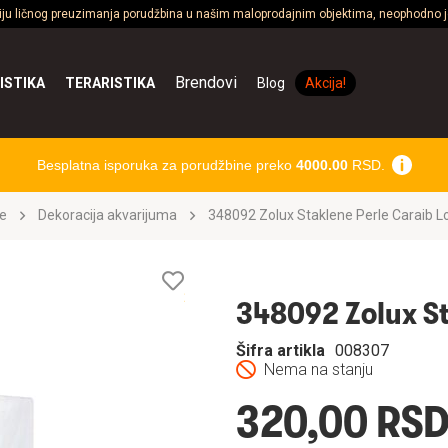
ciju ličnog preuzimanja porudžbina u našim maloprodajnim objektima, neophodno je
Brendovi
ISTIKA
TERARISTIKA
Blog
Akcija!
Besplatna isporuka za porudžbine preko
4000.00
RSD.
e
Dekoracija akvarijuma
348092 Zolux Staklene Perle Caraib L
Lista
želja
348092 Zolux St
Šifra artikla
008307
Nema na stanju
320,00 RS