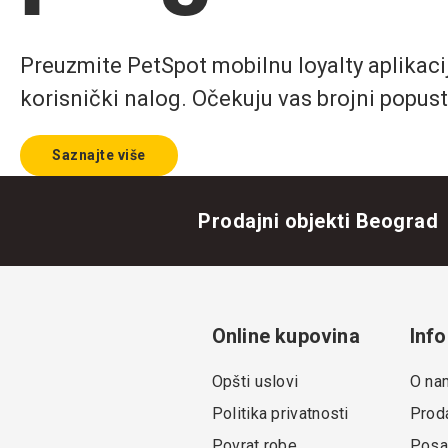
Preuzmite PetSpot mobilnu loyalty aplikaciju
korisnički nalog. Očekuju vas brojni popust
Saznajte više
Prodajni objekti Beograd
Online kupovina
Info
Opšti uslovi
O na
Politika privatnosti
Proda
Povrat robe
Posa