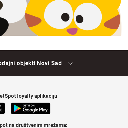
odajni objekti Novi Sad
tSpot loyalty aplikaciju
Spot na društvenim mrežama: