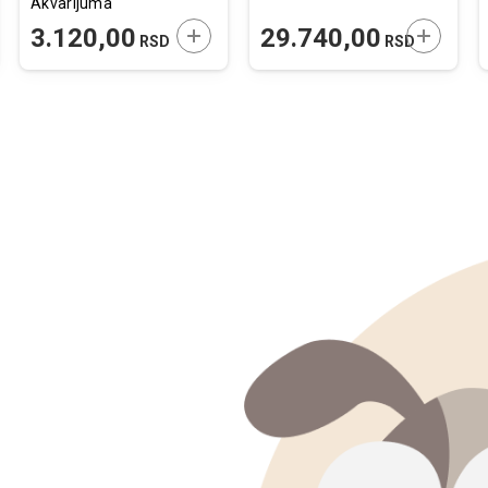
Akvarijuma
JTE U KORPU
DODAJTE U KORPU
DODAJTE
3.120,00
29.740,00
RSD
RSD