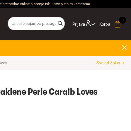
 prethodno online plaćanje isključivo platnim karticama.
Prijava
Korpa
oves
Sve od Zolux
aklene Perle Caraib Loves
D