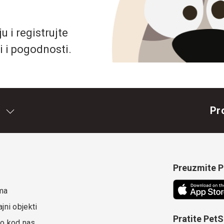
 i registrujte
i i pogodnosti.
Pr
Preuzmite Pe
ma
jni objekti
Pratite Pet
o kod nas