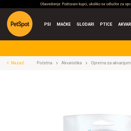
Obaveštenje: Poštovani kupci, ukoliko se odlučite za op
PSI
MAČKE
GLODARI
PTICE
AKVAR
Nazad
Početna
Akvaristika
Oprema za akvarijum