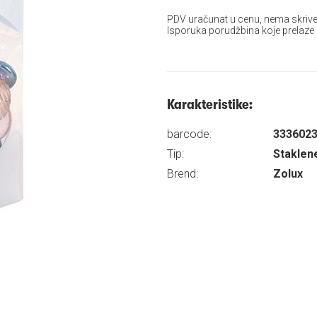
PDV uračunat u cenu, nema skrive
Isporuka porudžbina koje prelaze
Karakteristike:
barcode:
333602
Tip:
Staklen
Brend:
Zolux