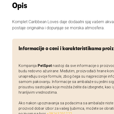
Opis
Komplet Caribbean Loves daje dodaatni sjaj vašem akvar
postaje originalna i dopunjuje se morska atmosfera.
Informacije o ceni i karakteristikama proi
Kompanija
PetSpot
nastoji da sve informacije o proizvo
budu redovno ažurirane. Međutim, proizvođači hrane kon
unapređuju svoje formule, zbog čega su najpreciznije inf
samom pakovanju. Informacije sa ambalaže su jedini sig
prisustvu sastojaka koje možda želite da izbegnete, kao i
hranljivim vrednostima.
Ako nakon upoznavanja sa podacima sa ambalaže niste si
proizvod dobar izbor za vašeg ljubimca, možete se obrati
pozivom na broj
+38163291722
.