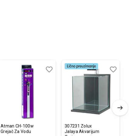
Dodaj
Uporedi
Dodaj
Uporedi
u
u
listu
listu
želja
želja
Atman CH-100w
307231 Zolux
Ser
Grejač Za Vodu
Jalaya Akvarijum
Pre