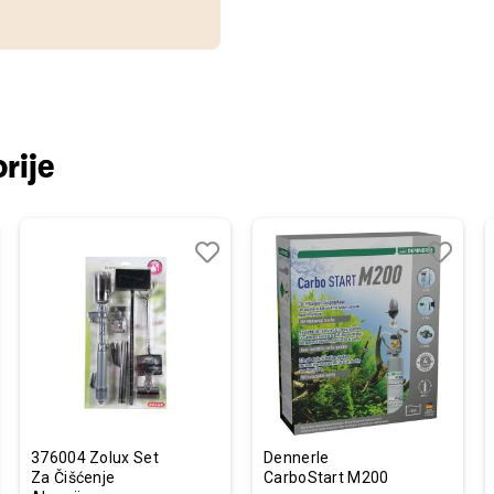
rije
j
edi
Dodaj
Uporedi
Dodaj
Uporedi
u
u
listu
listu
želja
želja
376004 Zolux Set
Dennerle
Za Čišćenje
CarboStart M200