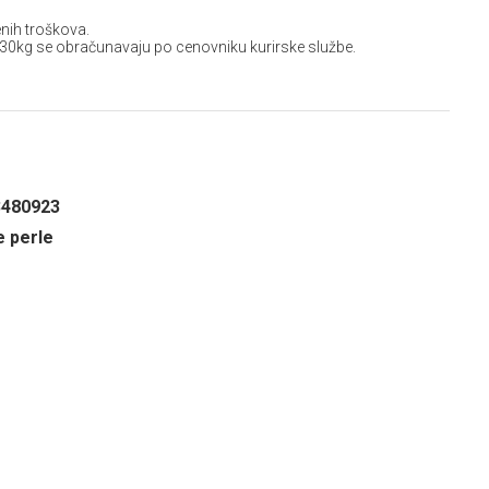
nih troškova.
 30kg se obračunavaju po cenovniku kurirske službe.
3480923
e perle