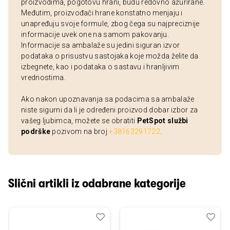
proizvodima, pogotovu hrani, budu redovno ažurirane.
Međutim, proizvođači hrane konstatno menjaju i
unapređuju svoje formule, zbog čega su najpreciznije
informacije uvek one na samom pakovanju.
Informacije sa ambalaže su jedini siguran izvor
podataka o prisustvu sastojaka koje možda želite da
izbegnete, kao i podataka o sastavu i hranljivim
vrednostima.
Ako nakon upoznavanja sa podacima sa ambalaže
niste sigurni da li je određeni proizvod dobar izbor za
vašeg ljubimca, možete se obratiti
PetSpot službi
podrške
pozivom na broj
+38163291722
.
Slični artikli iz odabrane kategorije
Dodaj
Uporedi
Dod
Upo
u
u