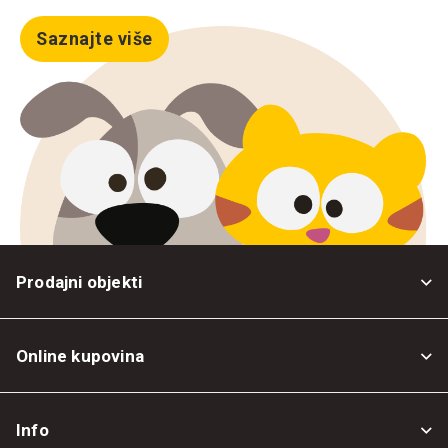
Saznajte više
Prodajni objekti
Online kupovina
Opšti uslovi
Info
Politika privatnosti