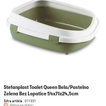
Prijavi se
Stefanplast Toalet Queen Bela/Pastelno
Zelena Bez Lopatice 54x71x24,5cm
Šifra artikla
011331
Nema na stanju