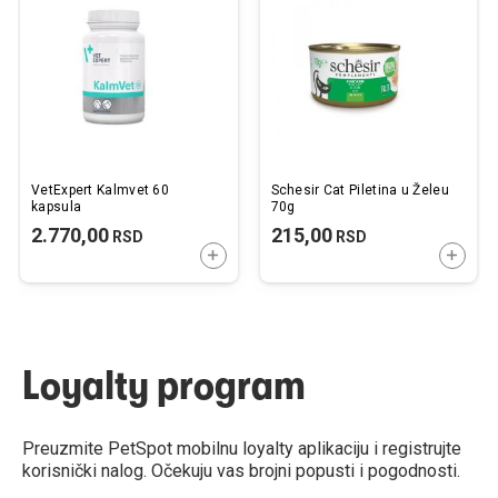
listu
listu
želja
želj
VetExpert Kalmvet 60
Schesir Cat Piletina u Želeu
kapsula
70g
2.770,00
215,00
RSD
RSD
DODAJTE U KORPU
DODAJ
Loyalty program
Preuzmite PetSpot mobilnu loyalty aplikaciju i registrujte
korisnički nalog. Očekuju vas brojni popusti i pogodnosti.