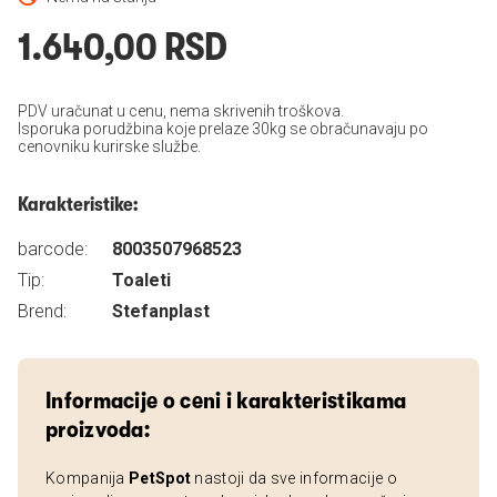
1.640,00 RSD
PDV uračunat u cenu, nema skrivenih troškova.
Isporuka porudžbina koje prelaze 30kg se obračunavaju po
cenovniku kurirske službe.
Karakteristike:
barcode:
8003507968523
Tip:
Toaleti
Brend:
Stefanplast
Informacije o ceni i karakteristikama
proizvoda:
Kompanija
PetSpot
nastoji da sve informacije o