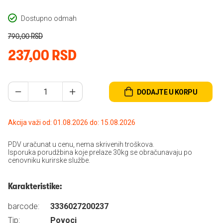
Dostupno odmah
790,00 RSD
237,00 RSD
DODAJTE U KORPU
Akcija važi od: 01.08.2026 do: 15.08.2026
PDV uračunat u cenu, nema skrivenih troškova.
Isporuka porudžbina koje prelaze 30kg se obračunavaju po
cenovniku kurirske službe.
Karakteristike:
barcode:
3336027200237
Tip:
Povoci