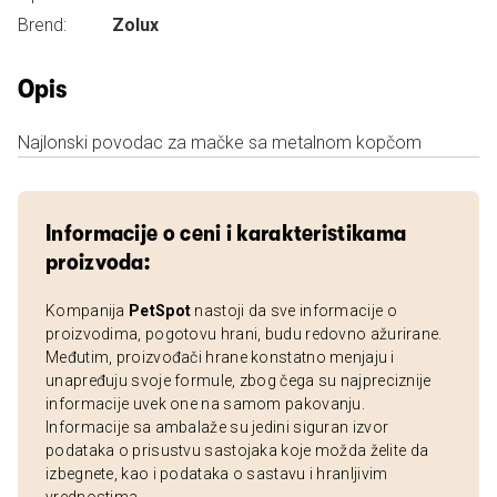
Brend:
Zolux
Opis
Najlonski povodac za mačke sa metalnom kopčom
Informacije o ceni i karakteristikama
proizvoda:
Kompanija
PetSpot
nastoji da sve informacije o
proizvodima, pogotovu hrani, budu redovno ažurirane.
Međutim, proizvođači hrane konstatno menjaju i
unapređuju svoje formule, zbog čega su najpreciznije
informacije uvek one na samom pakovanju.
Informacije sa ambalaže su jedini siguran izvor
podataka o prisustvu sastojaka koje možda želite da
izbegnete, kao i podataka o sastavu i hranljivim