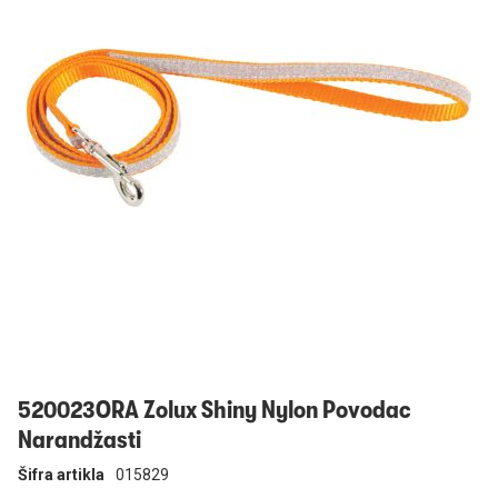
Prijavi se
520023ORA Zolux Shiny Nylon Povodac
Narandžasti
Šifra artikla
015829