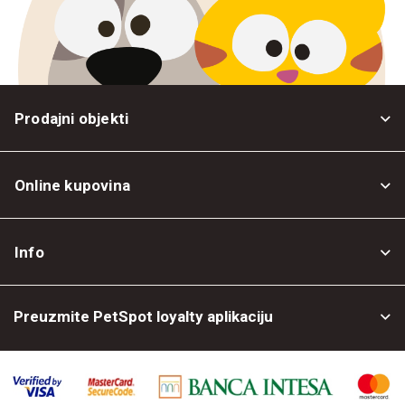
Prodajni objekti
Online kupovina
Opšti uslovi
Info
Politika privatnosti
O nama
Povrat robe
Preuzmite PetSpot loyalty aplikaciju
Prodajni objekti
Posao kod nas