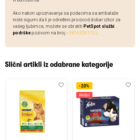
vrednostima.
Ako nakon upoznavanja sa podacima sa ambalaže
niste sigurni da li je određeni proizvod dobar izbor za
vašeg ljubimca, možete se obratiti
PetSpot službi
podrške
pozivom na broj
+38163291722
.
Slični artikli iz odabrane kategorije
Dodaj
Uporedi
Dod
Upo
-20%
u
u
listu
listu
želja
želj