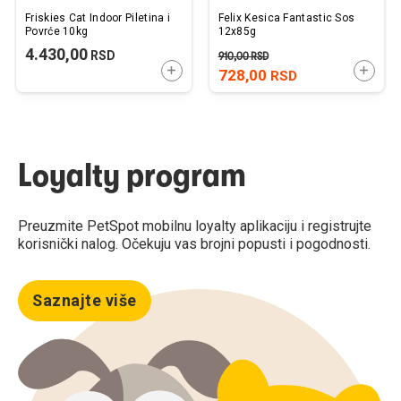
Friskies Cat Indoor Piletina i
Felix Kesica Fantastic Sos
Povrće 10kg
12x85g
4.430,00
RSD
910,00
RSD
DODAJTE U KORPU
DODAJ
728,00
RSD
Loyalty program
Preuzmite PetSpot mobilnu loyalty aplikaciju i registrujte
korisnički nalog. Očekuju vas brojni popusti i pogodnosti.
Saznajte više