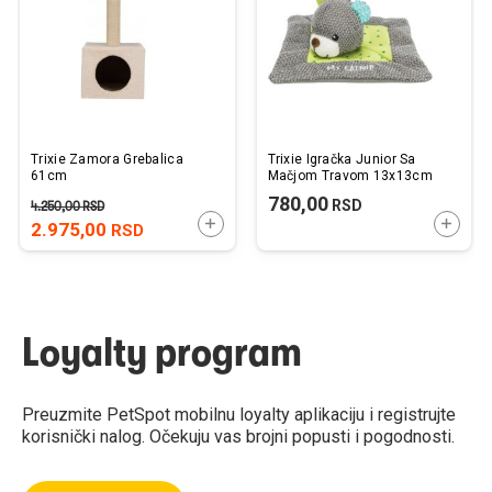
želja
želj
Trixie Zamora Grebalica
Trixie Igračka Junior Sa
61cm
Mačjom Travom 13x13cm
780,00
RSD
4.250,00
RSD
DODAJTE U KORPU
DODAJ
2.975,00
RSD
Loyalty program
Preuzmite PetSpot mobilnu loyalty aplikaciju i registrujte
korisnički nalog. Očekuju vas brojni popusti i pogodnosti.