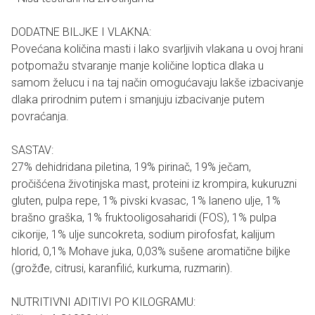
DODATNE BILJKE I VLAKNA:
Povećana količina masti i lako svarljivih vlakana u ovoj hrani
potpomažu stvaranje manje količine loptica dlaka u
samom želucu i na taj način omogućavaju lakše izbacivanje
dlaka prirodnim putem i smanjuju izbacivanje putem
povraćanja.
SASTAV:
27% dehidridana piletina, 19% pirinač, 19% ječam,
pročišćena životinjska mast, proteini iz krompira, kukuruzni
gluten, pulpa repe, 1% pivski kvasac, 1% laneno ulje, 1%
brašno graška, 1% fruktooligosaharidi (FOS), 1% pulpa
cikorije, 1% ulje suncokreta, sodium pirofosfat, kalijum
hlorid, 0,1% Mohave juka, 0,03% sušene aromatične biljke
(grožđe, citrusi, karanfilić, kurkuma, ruzmarin).
NUTRITIVNI ADITIVI PO KILOGRAMU: