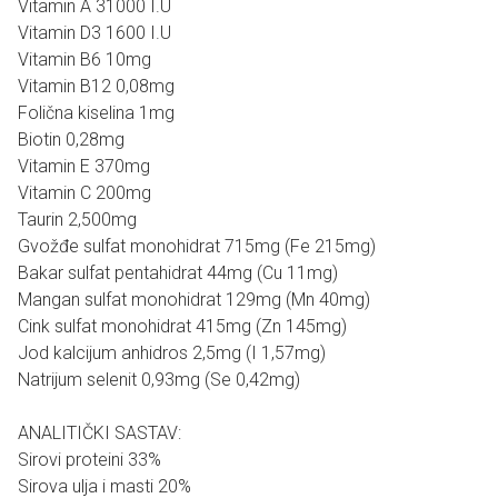
Vitamin A 31000 I.U
Vitamin D3 1600 I.U
Vitamin B6 10mg
Vitamin B12 0,08mg
Folična kiselina 1mg
Biotin 0,28mg
Vitamin E 370mg
Vitamin C 200mg
Taurin 2,500mg
Gvožđe sulfat monohidrat 715mg (Fe 215mg)
Bakar sulfat pentahidrat 44mg (Cu 11mg)
Mangan sulfat monohidrat 129mg (Mn 40mg)
Cink sulfat monohidrat 415mg (Zn 145mg)
Jod kalcijum anhidros 2,5mg (I 1,57mg)
Natrijum selenit 0,93mg (Se 0,42mg)
ANALITIČKI SASTAV:
Sirovi proteini 33%
Sirova ulja i masti 20%