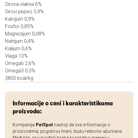
Sirova vlakna 6%
Sirovi pepeo 5,9%
Kalcijum 0,9%
Fosfor 0,85%
Magnezijum 0,08%
Natrijum 0,4%
Kalijum 0,6%
Vlaga 10%
Omega6 2,6%
Omega3 0,3%
3800 kcal/kg
Informacije o ceni i karakteristikama
proizvoda:
Kompanija
PetSpot
nastoji da sve informacije o
proizvodima, pogotovu hrani, budu redovno ažurirane.
Međutim, proizvođači hrane konstatno menjaju i