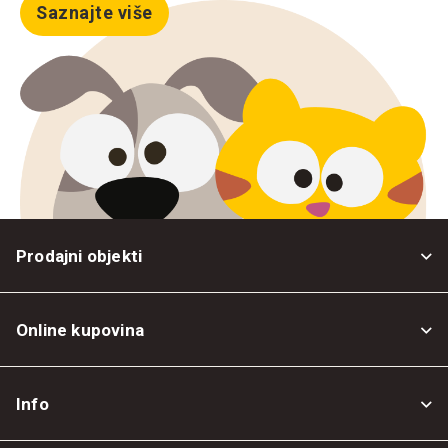
Saznajte više
Prodajni objekti
Online kupovina
Opšti uslovi
Info
Politika privatnosti