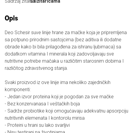
Sadržaj žitarica:
Sa žitaricama
Opis
Deo Schesir suve linije hrane za mačke koja je pripremljena
sa potpuno prirodnim sastojcima (bez aditiva ili dodatne
obrade kako bi bila prilagođena za ishranu ljubimaca) sa
dodatkom vitamina I minerala koji zadovoljavaju sve
nutritivne potrebe mačaka u različitim starosnim dobima I
različitog zdravstvenog stanja.
Svaki proizvod iz ove linije ima nekoliko zajedničkih
komponenti:
- Jedan izvor proteina koji je pogodan za sve mačke
- Bez konzervanasa I veštačkih boja
- Sadrže probiotike koji omogućavaju adekvatnu apsorpciju
nutritivnih elemenata I kontorolu mirisa
- Proteini u hrani su lako svarljivi
- Nisu testirani na životinjama