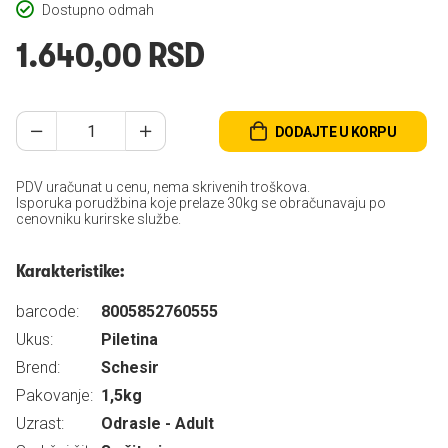
Dostupno odmah
1.640,00 RSD
DODAJTE U KORPU
PDV uračunat u cenu, nema skrivenih troškova.
Isporuka porudžbina koje prelaze 30kg se obračunavaju po
cenovniku kurirske službe.
Karakteristike:
barcode:
8005852760555
Ukus:
Piletina
Brend:
Schesir
Pakovanje:
1,5kg
Uzrast:
Odrasle - Adult