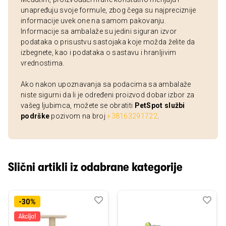
unapređuju svoje formule, zbog čega su najpreciznije
informacije uvek one na samom pakovanju.
Informacije sa ambalaže su jedini siguran izvor
podataka o prisustvu sastojaka koje možda želite da
izbegnete, kao i podataka o sastavu i hranljivim
vrednostima.
Ako nakon upoznavanja sa podacima sa ambalaže
niste sigurni da li je određeni proizvod dobar izbor za
vašeg ljubimca, možete se obratiti
PetSpot službi
podrške
pozivom na broj
+38163291722
.
Slični artikli iz odabrane kategorije
Dodaj
Uporedi
Dod
Upo
-30%
u
u
listu
listu