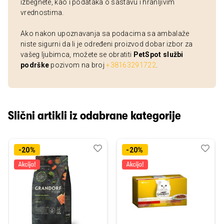
izbegnete, kao i podataka o sastavu i hranljivim
vrednostima.
Ako nakon upoznavanja sa podacima sa ambalaže
niste sigurni da li je određeni proizvod dobar izbor za
vašeg ljubimca, možete se obratiti
PetSpot službi
podrške
pozivom na broj
+38163291722
.
Slični artikli iz odabrane kategorije
Dodaj
Uporedi
Dod
Upo
-20%
-20%
u
u
listu
listu
želja
želj