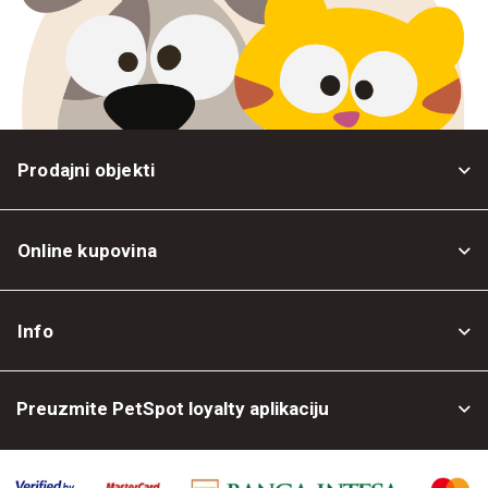
Prodajni objekti
Online kupovina
Opšti uslovi
Info
Politika privatnosti
O nama
Povrat robe
Preuzmite PetSpot loyalty aplikaciju
Prodajni objekti
Posao kod nas