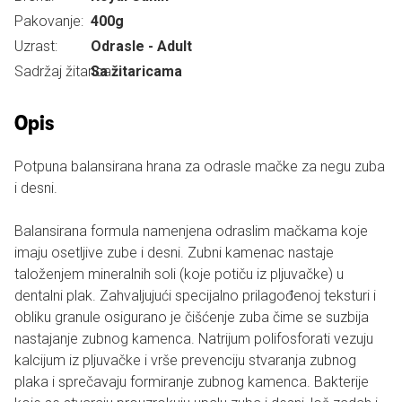
Pakovanje:
400g
Uzrast:
Odrasle - Adult
Sadržaj žitarica:
Sa žitaricama
Opis
Potpuna balansirana hrana za odrasle mačke za negu zuba
i desni.
Balansirana formula namenjena odraslim mačkama koje
imaju osetljive zube i desni. Zubni kamenac nastaje
taloženjem mineralnih soli (koje potiču iz pljuvačke) u
dentalni plak. Zahvaljujući specijalno prilagođenoj teksturi i
obliku granule osigurano je čišćenje zuba čime se suzbija
nastajanje zubnog kamenca. Natrijum polifosforati vezuju
kalcijum iz pljuvačke i vrše prevenciju stvaranja zubnog
plaka i sprečavaju formiranje zubnog kamenca. Bakterije