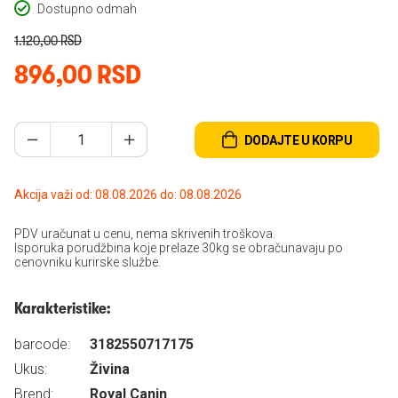
Dostupno odmah
1.120,00 RSD
896,00 RSD
DODAJTE U KORPU
Akcija važi od: 08.08.2026 do: 08.08.2026
PDV uračunat u cenu, nema skrivenih troškova.
Isporuka porudžbina koje prelaze 30kg se obračunavaju po
cenovniku kurirske službe.
Karakteristike:
barcode:
3182550717175
Ukus:
Živina
Brend:
Royal Canin