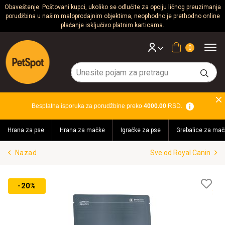
Obaveštenje: Poštovani kupci, ukoliko se odlučite za opciju ličnog preuzimanja
porudžbina u našim maloprodajnim objektima, neophodno je prethodno online
Psi
plaćanje isključivo platnim karticama.
Mačke
Korpa
Glodari
Ptice
Besplatna isporuka za porudžbine preko
4000.00
RSD.
Akvaristika
Hrana za pse
Hrana za mačke
Igračke za pse
Grebalice za mač
Teraristika
Nazad
Sve od Royal Canin
Brendovi
Blog
Lis
-20%
želj
Akcija!