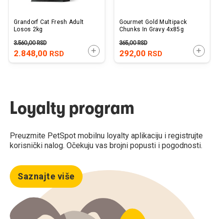
Grandorf Cat Fresh Adult
Gourmet Gold Multipack
Losos 2kg
Chunks In Gravy 4x85g
3.560,00
RSD
365,00
RSD
DODAJTE U KORPU
DODAJ
2.848,00
292,00
RSD
RSD
Loyalty program
Preuzmite PetSpot mobilnu loyalty aplikaciju i registrujte
korisnički nalog. Očekuju vas brojni popusti i pogodnosti.
Saznajte više