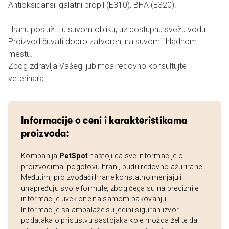
Antioksidansi: galatni propil (E310), BHA (E320).
Hranu poslužiti u suvom obliku, uz dostupnu svežu vodu.
Proizvod čuvati dobro zatvoren, na suvom i hladnom
mestu.
Zbog zdravlja Vašeg ljubimca redovno konsultujte
veterinara.
Informacije o ceni i karakteristikama
proizvoda:
Kompanija
PetSpot
nastoji da sve informacije o
proizvodima, pogotovu hrani, budu redovno ažurirane.
Međutim, proizvođači hrane konstatno menjaju i
unapređuju svoje formule, zbog čega su najpreciznije
informacije uvek one na samom pakovanju.
Informacije sa ambalaže su jedini siguran izvor
podataka o prisustvu sastojaka koje možda želite da