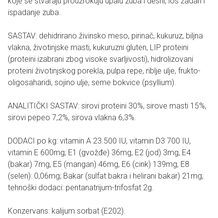
koje se stvaraju prouzrokuju upalu zuba i desni, loš zadah i
ispadanje zuba.
SASTAV: dehidrirano živinsko meso, pirinač, kukuruz, biljna
vlakna, životinjske masti, kukuruzni gluten, LIP proteini
(proteini izabrani zbog visoke svarljivosti), hidrolizovani
proteini životinjskog porekla, pulpa repe, riblje ulje, frukto-
oligosaharidi, sojino ulje, seme bokvice (psyllium).
ANALITIČKI SASTAV: sirovi proteini 30%, sirove masti 15%,
sirovi pepeo 7,2%, sirova vlakna 6,3%.
DODACI po kg: vitamin A 23.500 IU, vitamin D3 700 IU,
vitamin E 600mg; E1 (gvožđe) 36mg, E2 (jod) 3mg, E4
(bakar) 7mg, E5 (mangan) 46mg, E6 (cink) 139mg, E8
(selen): 0,06mg; Bakar (sulfat bakra i helirani bakar) 21mg;
tehnoški dodaci: pentanatrijum-trifosfat 2g.
Konzervans: kalijum sorbat (E202).