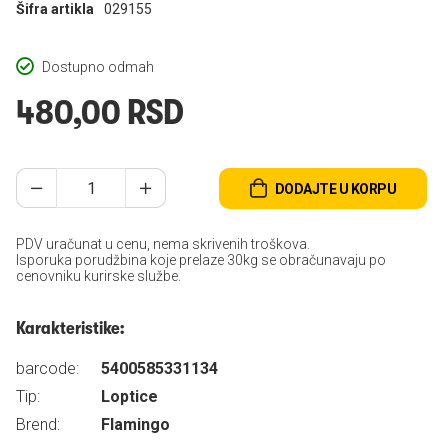
Šifra artikla
029155
Dostupno odmah
480,00 RSD
DODAJTE U KORPU
PDV uračunat u cenu, nema skrivenih troškova.
Isporuka porudžbina koje prelaze 30kg se obračunavaju po
cenovniku kurirske službe.
Karakteristike:
barcode:
5400585331134
Tip:
Loptice
Brend:
Flamingo