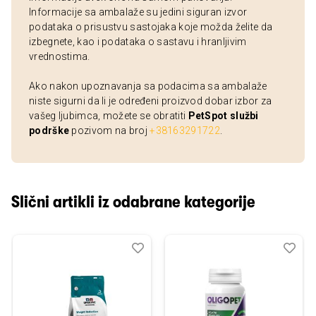
Informacije sa ambalaže su jedini siguran izvor
podataka o prisustvu sastojaka koje možda želite da
izbegnete, kao i podataka o sastavu i hranljivim
vrednostima.
Ako nakon upoznavanja sa podacima sa ambalaže
niste sigurni da li je određeni proizvod dobar izbor za
vašeg ljubimca, možete se obratiti
PetSpot službi
podrške
pozivom na broj
+38163291722
.
Slični artikli iz odabrane kategorije
Dodaj
Uporedi
Dod
Upo
u
u
listu
listu
želja
želj