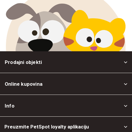
Prodajni objekti
Online kupovina
Opšti uslovi
Info
Politika privatnosti
O nama
Povrat robe
Preuzmite PetSpot loyalty aplikaciju
Prodajni objekti