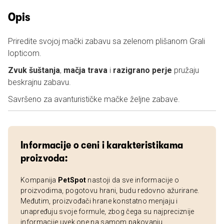
Opis
Priredite svojoj mački zabavu sa zelenom plišanom Grali
lopticom.
Zvuk šuštanja
,
mačja trava
i
razigrano perje
pružaju
beskrajnu zabavu.
Savršeno za avanturističke mačke željne zabave.
Informacije o ceni i karakteristikama
proizvoda:
Kompanija
PetSpot
nastoji da sve informacije o
proizvodima, pogotovu hrani, budu redovno ažurirane.
Međutim, proizvođači hrane konstatno menjaju i
unapređuju svoje formule, zbog čega su najpreciznije
informacije uvek one na samom pakovanju.