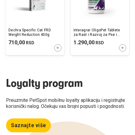
Dechra Specific Cat FRD
Interagrar OligoPet Tablete
Weight Reduction 400g
za Rast i Razvoj za Pse i
Mačke 60tbl.
710,00
1.290,00
RSD
RSD
DODAJTE U KORPU
DODAJ
Loyalty program
Preuzmite PetSpot mobilnu loyalty aplikaciju i registrujte
korisnički nalog. Očekuju vas brojni popusti i pogodnosti.
Saznajte više