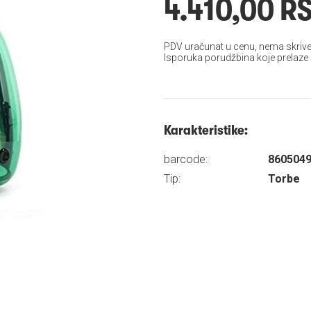
4.410,00 R
PDV uračunat u cenu, nema skrive
Isporuka porudžbina koje prelaze
Karakteristike:
barcode:
860504
Tip:
Torbe