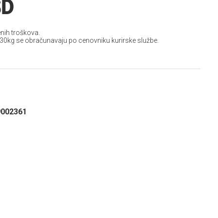
SD
nih troškova.
 30kg se obračunavaju po cenovniku kurirske službe.
9002361