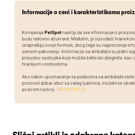
Informacije o ceni i karakteristikama proi
Kompanija
PetSpot
nastoji da sve informacije o proizvo
budu redovno ažurirane. Međutim, proizvođači hrane kon
unapređuju svoje formule, zbog čega su najpreciznije inf
samom pakovanju. Informacije sa ambalaže su jedini sig
prisustvu sastojaka koje možda želite da izbegnete, kao i
hranljivim vrednostima.
Ako nakon upoznavanja sa podacima sa ambalaže niste si
proizvod dobar izbor za vašeg ljubimca, možete se obrati
pozivom na broj
+38163291722
.