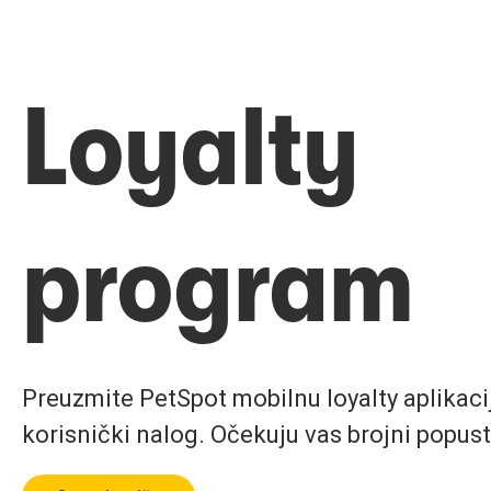
Loyalty
program
Preuzmite PetSpot mobilnu loyalty aplikaciju
korisnički nalog. Očekuju vas brojni popust