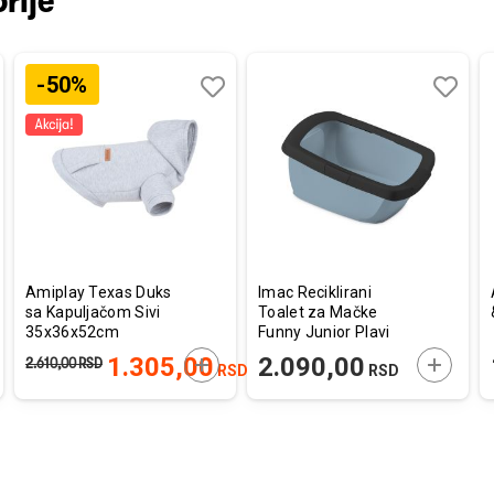
rije
-50%
aj
redi
Dodaj
Uporedi
Dodaj
Uporedi
u
u
listu
listu
a
želja
želja
Amiplay Texas Duks
Imac Reciklirani
sa Kapuljačom Sivi
Toalet za Mačke
35x36x52cm
Funny Junior Plavi
Mat 57x42x28,5cm
AJTE U KORPU
DODAJTE U KORPU
DODAJT
1.305,00
2.090,00
2.610,00
RSD
RSD
RSD