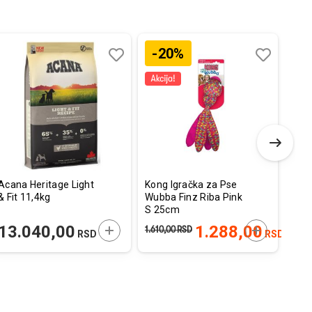
-20%
Dodaj
Uporedi
Dodaj
Uporedi
u
u
listu
listu
želja
želja
Acana Heritage Light
Kong Igračka za Pse
4Vet
& Fit 11,4kg
Wubba Finz Riba Pink
Com
S 25cm
Ćure
E U KORPU
DODAJTE U KORPU
DODAJTE U
13.040,00
1.288,00
19
1.610,00
RSD
RSD
RSD