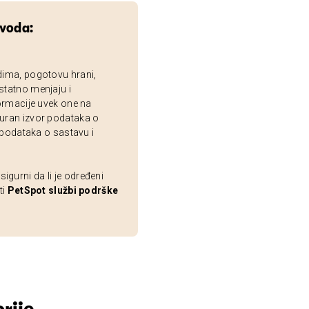
zvoda:
dima, pogotovu hrani,
statno menjaju i
ormacije uvek one na
uran izvor podataka o
 podataka o sastavu i
gurni da li je određeni
ti
PetSpot službi podrške