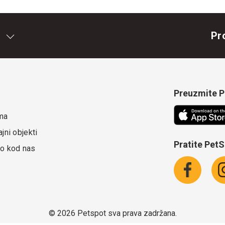
Pr
Preuzmite Pe
ma
jni objekti
Pratite Pet
o kod nas
©
2026 Petspot sva prava zadržana.