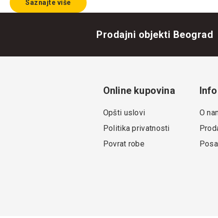
Saznajte više
Prodajni objekti Beograd
Online kupovina
Info
Opšti uslovi
O na
Politika privatnosti
Proda
Povrat robe
Posa