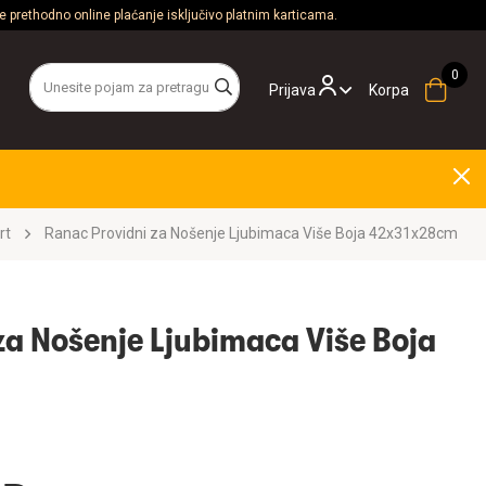
 prethodno online plaćanje isključivo platnim karticama.
Prijava
Korpa
rt
Ranac Providni za Nošenje Ljubimaca Više Boja 42x31x28cm
za Nošenje Ljubimaca Više Boja