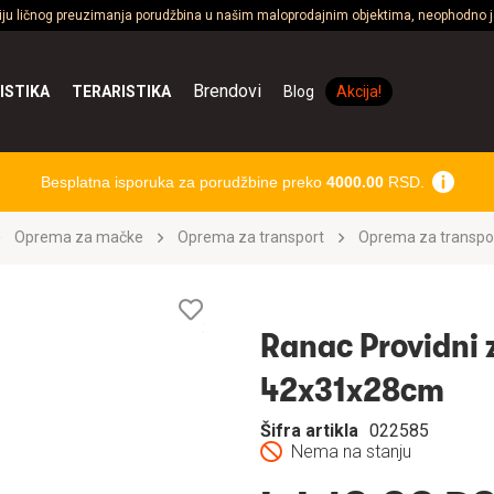
ciju ličnog preuzimanja porudžbina u našim maloprodajnim objektima, neophodno je
Brendovi
ISTIKA
TERARISTIKA
Blog
Akcija!
Besplatna isporuka za porudžbine preko
4000.00
RSD.
Oprema za mačke
Oprema za transport
Oprema za transpo
Lista
želja
Ranac Providni 
42x31x28cm
Šifra artikla
022585
Nema na stanju