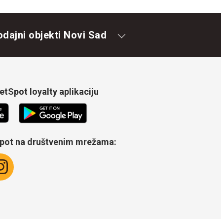
odajni objekti Novi Sad
tSpot loyalty aplikaciju
Spot na društvenim mrežama: