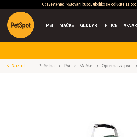
Obaveštenje: Poštovani kupci, ukoliko se odlučite za op
PSI
MAČKE
GLODARI
PTICE
AKVAR
Nazad
Početna
Psi
Mačke
Oprema za pse