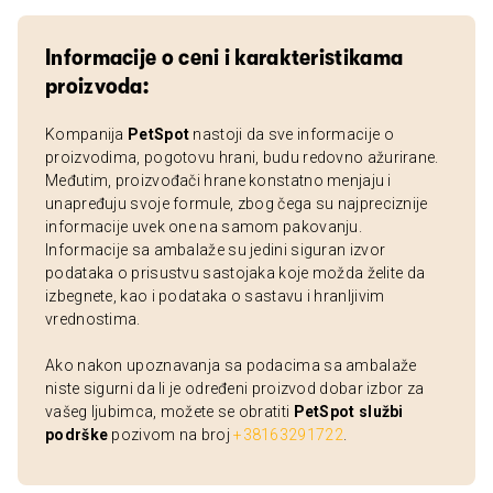
Informacije o ceni i karakteristikama
proizvoda:
Kompanija
PetSpot
nastoji da sve informacije o
proizvodima, pogotovu hrani, budu redovno ažurirane.
Međutim, proizvođači hrane konstatno menjaju i
unapređuju svoje formule, zbog čega su najpreciznije
informacije uvek one na samom pakovanju.
Informacije sa ambalaže su jedini siguran izvor
podataka o prisustvu sastojaka koje možda želite da
izbegnete, kao i podataka o sastavu i hranljivim
vrednostima.
Ako nakon upoznavanja sa podacima sa ambalaže
niste sigurni da li je određeni proizvod dobar izbor za
vašeg ljubimca, možete se obratiti
PetSpot službi
podrške
pozivom na broj
+38163291722
.