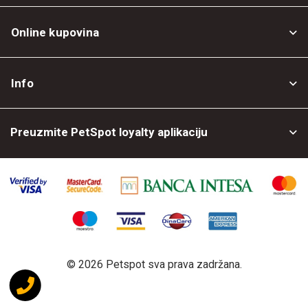
Online kupovina
Opšti uslovi
Info
Politika privatnosti
O nama
Povrat robe
Preuzmite PetSpot loyalty aplikaciju
Prodajni objekti
Posao kod nas
©
2026 Petspot sva prava zadržana.