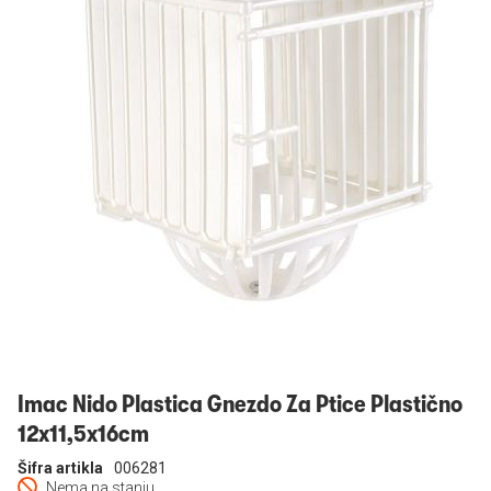
Prijavi se
Imac Nido Plastica Gnezdo Za Ptice Plastično
12x11,5x16cm
Šifra artikla
006281
Nema na stanju