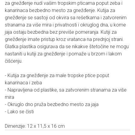
za gnežđenje nudi vašim tropskim pticama poput zeba i
kanarinaca bezbedno mesto za gnežđenje. Kutija za
gnežđenje se sastoji od okvira sa rešetkama i zatvorenim
stranama za više mira i privatnosti i okruglog dna, u kome
jaja ostaju bezbedna bez previše pomeranja. Kutiji za
gnežđenje imate pristup kroz vratanca na prednjoj strani.
Glatka plastika osigurava da se nikakve štetočine ne mogu
nastaniti u kutiji za gnežđenje i pomaže u brzom i lakom
čišćenju.
- Kutija za gnežđenje za male tropske ptice poput
kanarinaca i zeba
- Napravljena od plastike, sa zatvorenim stranama za više
mira
- Okruglo dno pruža bezbedno mesto za jaja
- Lako se čisti
Dimenzije: 12 x 11,5 x 16 cm