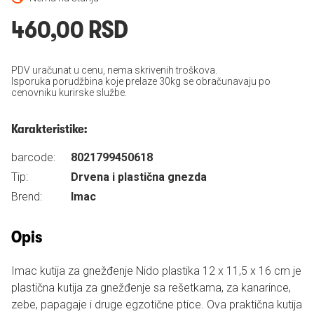
460,00 RSD
PDV uračunat u cenu, nema skrivenih troškova.
Isporuka porudžbina koje prelaze 30kg se obračunavaju po
cenovniku kurirske službe.
Karakteristike:
barcode:
8021799450618
Tip:
Drvena i plastična gnezda
Brend:
Imac
Opis
Imac kutija za gnežđenje Nido plastika 12 x 11,5 x 16 cm je
plastična kutija za gnežđenje sa rešetkama, za kanarince,
zebe, papagaje i druge egzotične ptice. Ova praktična kutija