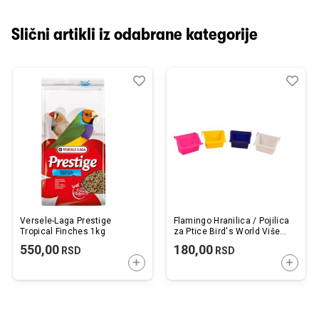
Slični artikli iz odabrane kategorije
Dodaj
Uporedi
Dod
Upo
u
u
listu
listu
želja
želj
Versele-Laga Prestige
Flamingo Hranilica / Pojilica
Tropical Finches 1kg
za Ptice Bird's World Više
Boja 8,5x12x8,5cm / 200ml
550,00
180,00
RSD
RSD
DODAJTE U KORPU
DODAJ