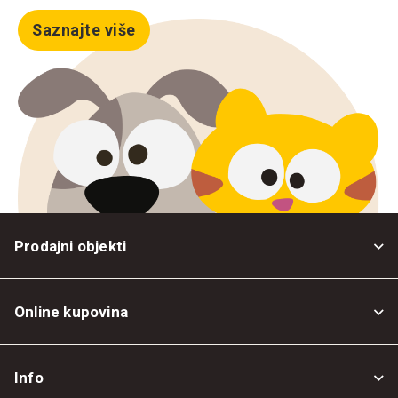
Saznajte više
Prodajni objekti
Online kupovina
Opšti uslovi
Info
Politika privatnosti