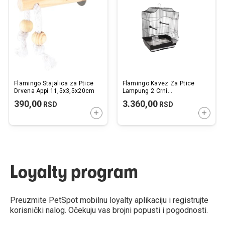
listu
listu
želja
želj
Flamingo Stajalica za Ptice
Flamingo Kavez Za Ptice
Drvena Appi 11,5x3,5x20cm
Lampung 2 Crni
34x28x44,5cm
390,00
3.360,00
RSD
RSD
DODAJTE U KORPU
DODAJ
Loyalty program
Preuzmite PetSpot mobilnu loyalty aplikaciju i registrujte
korisnički nalog. Očekuju vas brojni popusti i pogodnosti.