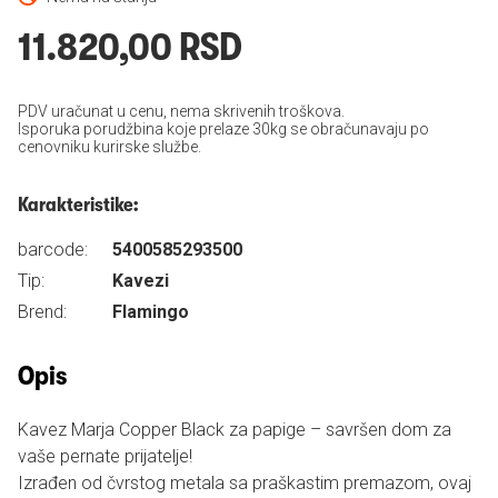
11.820,00 RSD
PDV uračunat u cenu, nema skrivenih troškova.
Isporuka porudžbina koje prelaze 30kg se obračunavaju po
cenovniku kurirske službe.
Karakteristike:
barcode:
5400585293500
Tip:
Kavezi
Brend:
Flamingo
Opis
Kavez Marja Copper Black za papige – savršen dom za
vaše pernate prijatelje!
Izrađen od čvrstog metala sa praškastim premazom, ovaj