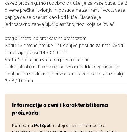
kavez pruža sigurno i udobno okruženje za vaše ptice. Sa 2
drvene prečke i uklonjivim posudama za hranu i vodu, vaša
papiga će se osećati kao kod kuće. Čišćenje je
jednostavno zahvaljujući plastičnoj fioci koja se izvlači.
aterijal: metal sa praškastim premazom
Sadrži: 2 drvene prečke i 2 uklonjive posude za hranu/vodu
Dimenzije prečki: 14 x 350 mm
Vrata: 2 rotirajuća vrata sa prednje strane
Fioka: plastična fioka koja se izvlači radi lakšeg čišćenja
Debljina i razmak žica (horizontalno / vertikalno / razmak):
2 / 3 / 10 mm
Informacije o ceni i karakteristikama
proizvoda:
Kompanija
PetSpot
nastoji da sve informacije o
proizvodima, pogotovu hrani, budu redovno ažurirane.