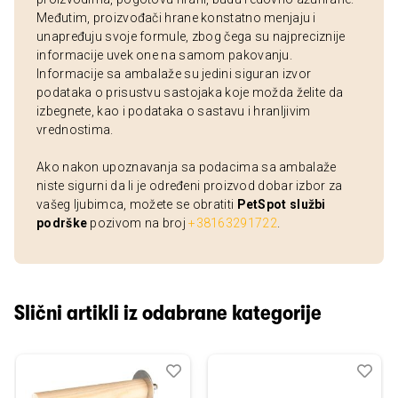
Međutim, proizvođači hrane konstatno menjaju i
unapređuju svoje formule, zbog čega su najpreciznije
informacije uvek one na samom pakovanju.
Informacije sa ambalaže su jedini siguran izvor
podataka o prisustvu sastojaka koje možda želite da
izbegnete, kao i podataka o sastavu i hranljivim
vrednostima.
Ako nakon upoznavanja sa podacima sa ambalaže
niste sigurni da li je određeni proizvod dobar izbor za
vašeg ljubimca, možete se obratiti
PetSpot službi
podrške
pozivom na broj
+38163291722
.
Slični artikli iz odabrane kategorije
Dodaj
Uporedi
Dod
Upo
u
u