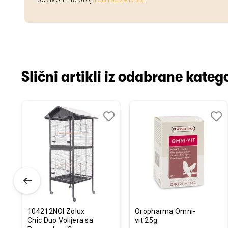
Slični artikli iz odabrane katego
odaj
poredi
Dodaj
Uporedi
Doda
Upor
u
u
istu
listu
listu
elja
želja
želja
104212NOI Zolux
Oropharma Omni-
Chic Duo Volijera sa
vit 25g