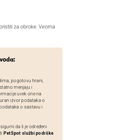
zvoda:
dima, pogotovu hrani,
statno menjaju i
ormacije uvek one na
uran izvor podataka o
 podataka o sastavu i
gurni da li je određeni
ti
PetSpot službi podrške