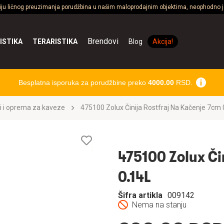
ciju ličnog preuzimanja porudžbina u našim maloprodajnim objektima, neophodno je
Brendovi
ISTIKA
TERARISTIKA
Blog
Akcija!
Besplatna isporuka za porudžbine preko
4000.00
RSD.
i i oprema za kaveze
475100 Zolux Činija Rostfraj Na Kačenje 7cm 
Lista
želja
475100 Zolux Či
0.14L
Šifra artikla
009142
Nema na stanju