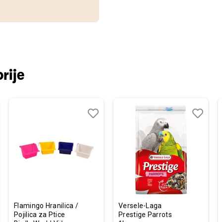
rije
j
edi
Dodaj
Uporedi
Dodaj
Uporedi
u
u
listu
listu
želja
želja
Flamingo Hranilica /
Versele-Laga
Pojilica za Ptice
Prestige Parrots