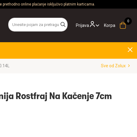
 prethodno online plaćanje isključivo platnim karticama.
Prijava
Korpa
0.14L
Sve od Zolux
nija Rostfraj Na Kačenje 7cm