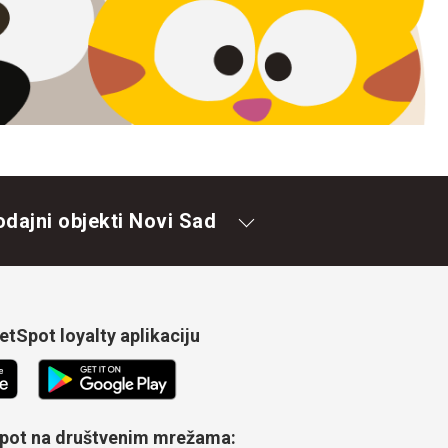
odajni objekti Novi Sad
tSpot loyalty aplikaciju
Spot na društvenim mrežama: