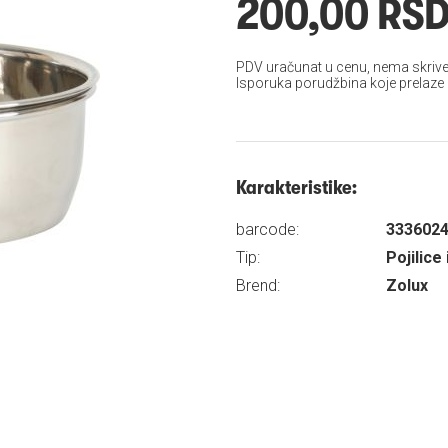
200,00 RS
PDV uračunat u cenu, nema skrive
Isporuka porudžbina koje prelaze
Karakteristike:
barcode:
333602
Tip:
Pojilice 
Brend:
Zolux