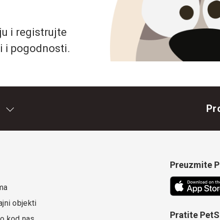
 i registrujte
i i pogodnosti.
Pr
Preuzmite Pe
ma
jni objekti
Pratite Pet
o kod nas