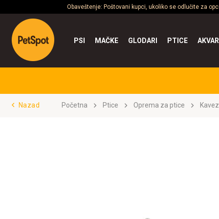
Obaveštenje: Poštovani kupci, ukoliko se odlučite za op
PSI
MAČKE
GLODARI
PTICE
AKVAR
Nazad
Početna
Ptice
Oprema za ptice
Kavez