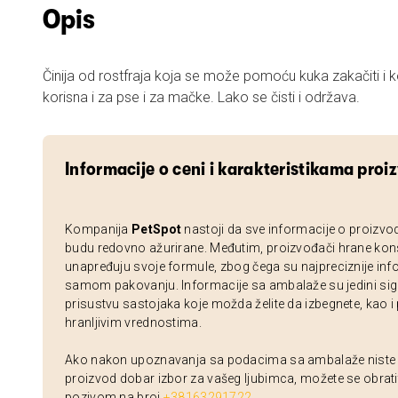
Opis
Činija od rostfraja koja se može pomoću kuka zakačiti i koristiti za obroke. Veoma
korisna i za pse i za mačke. Lako se čisti i održava.
Informacije o ceni i karakteristikama proi
Kompanija
PetSpot
nastoji da sve informacije o proizvo
budu redovno ažurirane. Međutim, proizvođači hrane kon
unapređuju svoje formule, zbog čega su najpreciznije inf
samom pakovanju. Informacije sa ambalaže su jedini sig
prisustvu sastojaka koje možda želite da izbegnete, kao i
hranljivim vrednostima.
Ako nakon upoznavanja sa podacima sa ambalaže niste si
proizvod dobar izbor za vašeg ljubimca, možete se obrati
pozivom na broj
+38163291722
.