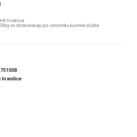
D
nih troškova.
 30kg se obračunavaju po cenovniku kurirske službe.
4751008
i hranilice