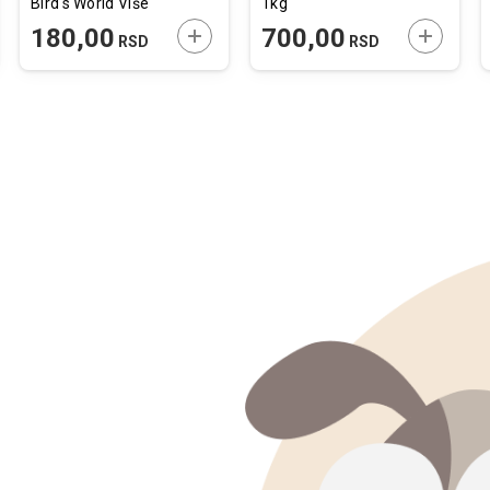
Bird's World Više
1kg
Boja 8,5x12x8,5cm
JTE U KORPU
DODAJTE U KORPU
DODAJTE
180,00
700,00
RSD
RSD
/ 200ml