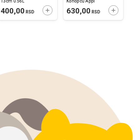
13cm 0.56L
Konopcu Appi
41
22x8x2,5cm
25
 U KORPU
DODAJTE U KORPU
DODAJTE U 
400,00
630,00
6
RSD
RSD