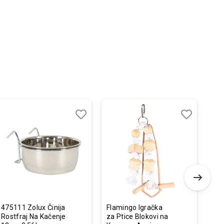
Dodaj
Uporedi
Dodaj
Uporedi
u
u
listu
listu
želja
želja
475111 Zolux Činija
Flamingo Igračka
Fla
Rostfraj Na Kačenje
za Ptice Blokovi na
Od 