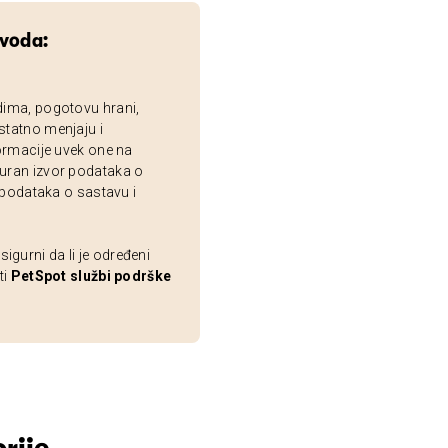
zvoda:
dima, pogotovu hrani,
statno menjaju i
ormacije uvek one na
uran izvor podataka o
 podataka o sastavu i
gurni da li je određeni
ti
PetSpot službi podrške