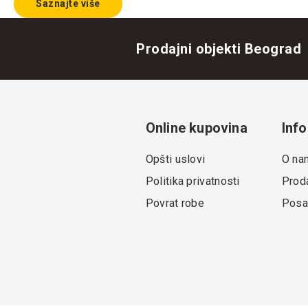
Saznajte više
Prodajni objekti Beograd
Online kupovina
Info
Opšti uslovi
O na
Politika privatnosti
Proda
Povrat robe
Posa