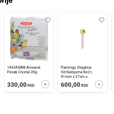
rije
j
edi
Dodaj
Uporedi
Dodaj
Uporedi
u
u
listu
listu
želja
želja
146340ANI Anisand
Flamingo Stajalica
Pesak Crystal 2Kg
Od Kalcijuma Bež L
41mm x 27cm x
25cm
JTE U KORPU
DODAJTE U KORPU
DODAJTE
330,00
600,00
RSD
RSD