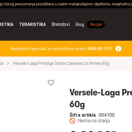
ciju ličnog preuzimanja porudžbina u našim maloprodajnim objektima, neophodno je
Brendovi
ISTIKA
TERARISTIKA
Blog
Akcija!
Besplatna isporuka za porudžbine preko
4000.00
RSD.
ce
Versele-Laga Prestige Sticks Canaries 2x Honey 60g
Lista
želja
Versele-Laga Pr
60g
Šifra artikla
004100
Nema na stanju