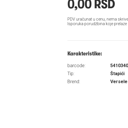
0,00 RSD
PDV uračunat u cenu, nema skrive
Isporuka porudžbina koje prelaze
Karakteristike:
barcode:
541034
Tip:
Štapići
Brend:
Versele