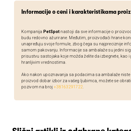
Informacije o ceni i karakteristikama proi
Kompanija
PetSpot
nastoji da sve informacije o proizvo
budu redovno ažurirane. Međutim, proizvođači hrane kon
unapređuju svoje formule, zbog čega su najpreciznije inf
samom pakovanju. Informacije sa ambalaže su jedini sig
prisustvu sastojaka koje možda želite da izbegnete, kao i
hranljivim vrednostima.
Ako nakon upoznavanja sa podacima sa ambalaže niste si
proizvod dobar izbor za vašeg ljubimca, možete se obrati
pozivom na broj
+38163291722
.