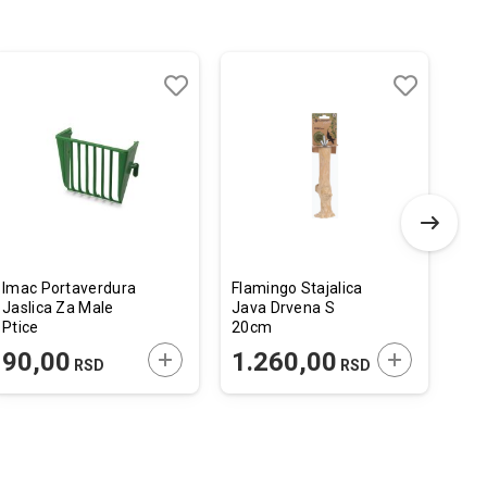
Dodaj
Uporedi
Dodaj
Uporedi
u
u
listu
listu
želja
želja
Imac Portaverdura
Flamingo Stajalica
Fla
Jaslica Za Male
Java Drvena S
Pti
Ptice
20cm
34,
8,3x3,5x6,5cm
 U KORPU
DODAJTE U KORPU
DODAJTE U 
90,00
1.260,00
3
RSD
RSD