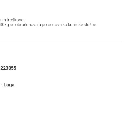
nih troškova.
 30kg se obračunavaju po cenovniku kurirske službe.
0223055
 - Laga