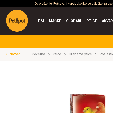
Obaveštenje: Poštovani kupci, ukoliko se odlučite za op
PSI
MAČKE
GLODARI
PTICE
AKVAR
Nazad
Početna
Ptice
Hrana za ptice
Poslasti