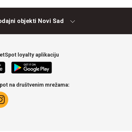
odajni objekti Novi Sad
tSpot loyalty aplikaciju
Spot na društvenim mrežama: