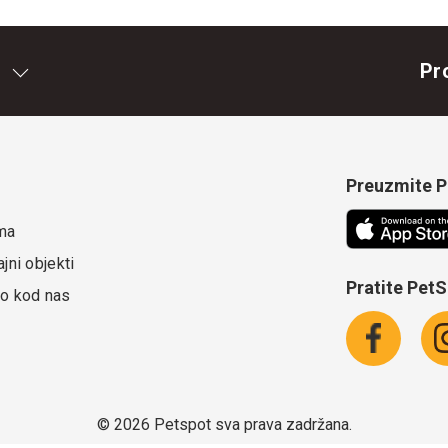
Pr
Preuzmite Pe
ma
jni objekti
Pratite Pet
o kod nas
©
2026 Petspot sva prava zadržana.