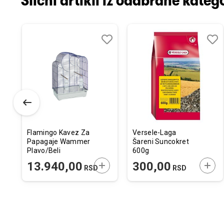
Slični artikli iz odabrane katego
odaj
poredi
Dodaj
Uporedi
Doda
Upor
u
u
istu
listu
listu
elja
želja
želja
Flamingo Kavez Za
Versele-Laga
Papagaje Wammer
Šareni Suncokret
Plavo/Beli
600g
54x34x75cm
ODAJTE U KORPU
DODAJTE U KORPU
DODA
13.940,00
300,00
RSD
RSD