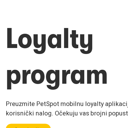
Loyalty
program
Preuzmite PetSpot mobilnu loyalty aplikaciju
korisnički nalog. Očekuju vas brojni popust