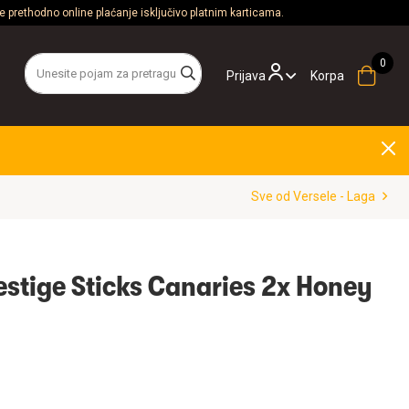
 prethodno online plaćanje isključivo platnim karticama.
Prijava
Korpa
Sve od Versele - Laga
estige Sticks Canaries 2x Honey