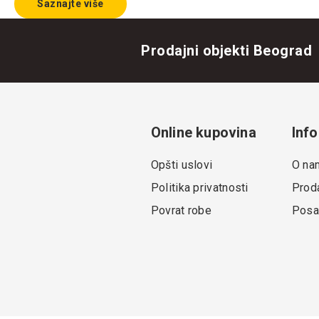
Saznajte više
Prodajni objekti Beograd
Online kupovina
Info
Opšti uslovi
O na
Politika privatnosti
Proda
Povrat robe
Posa