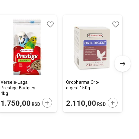
Dodaj
Uporedi
Dodaj
Uporedi
u
u
listu
listu
želja
želja
Versele-Laga
Oropharma Oro-
Fla
Prestige Budgies
digest 150g
za 
4kg
Vis
4 K
 U KORPU
DODAJTE U KORPU
DODAJTE U 
1.750,00
2.110,00
9
RSD
RSD