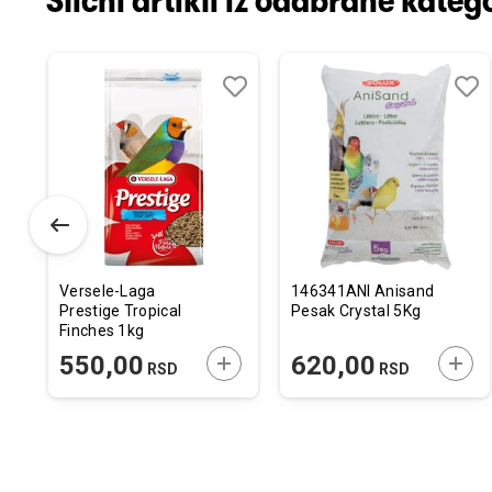
Slični artikli iz odabrane katego
odaj
poredi
Dodaj
Uporedi
Doda
Upor
u
u
istu
listu
listu
elja
želja
želja
Versele-Laga
146341ANI Anisand
Prestige Tropical
Pesak Crystal 5Kg
Finches 1kg
ODAJTE U KORPU
DODAJTE U KORPU
DODA
550,00
620,00
RSD
RSD