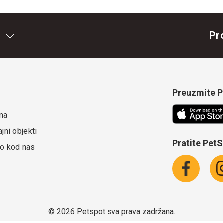
Pr
Preuzmite Pe
ma
jni objekti
Pratite Pet
o kod nas
©
2026 Petspot sva prava zadržana.