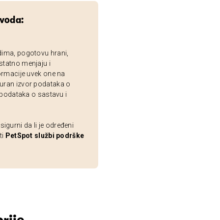
zvoda:
dima, pogotovu hrani,
statno menjaju i
ormacije uvek one na
uran izvor podataka o
 podataka o sastavu i
gurni da li je određeni
ti
PetSpot službi podrške