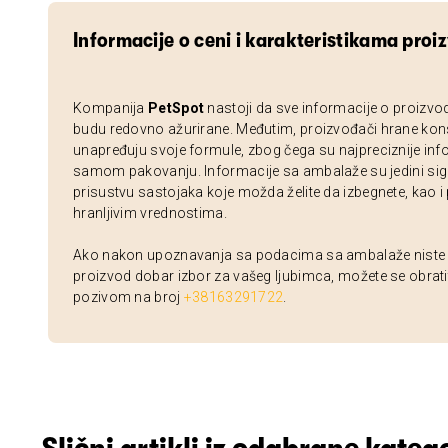
Informacije o ceni i karakteristikama proi
Kompanija
PetSpot
nastoji da sve informacije o proizvo
budu redovno ažurirane. Međutim, proizvođači hrane kon
unapređuju svoje formule, zbog čega su najpreciznije inf
samom pakovanju. Informacije sa ambalaže su jedini sig
prisustvu sastojaka koje možda želite da izbegnete, kao i
hranljivim vrednostima.
Ako nakon upoznavanja sa podacima sa ambalaže niste si
proizvod dobar izbor za vašeg ljubimca, možete se obrati
pozivom na broj
+38163291722
.