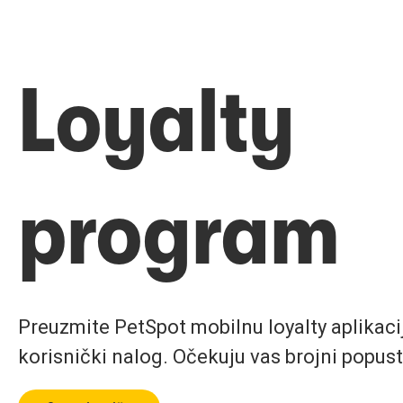
Loyalty
program
Preuzmite PetSpot mobilnu loyalty aplikaciju
korisnički nalog. Očekuju vas brojni popust