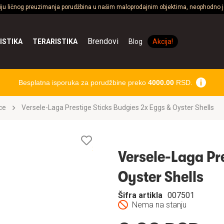
ciju ličnog preuzimanja porudžbina u našim maloprodajnim objektima, neophodno je
Brendovi
ISTIKA
TERARISTIKA
Blog
Akcija!
Besplatna isporuka za porudžbine preko
4000.00
RSD.
ce
Versele-Laga Prestige Sticks Budgies 2x Eggs & Oyster Shells
Lista
želja
Versele-Laga Pr
Oyster Shells
Šifra artikla
007501
Nema na stanju