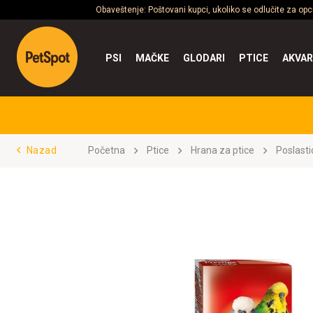
Obaveštenje: Poštovani kupci, ukoliko se odlučite za op
PSI
MAČKE
GLODARI
PTICE
AKVAR
Nazad
Početna
Ptice
Hrana za ptice
Poslasti