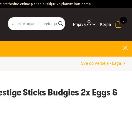
 prethodno online plaćanje isključivo platnim karticama.
Prijava
Korpa
Sve od Versele - Laga
estige Sticks Budgies 2x Eggs &