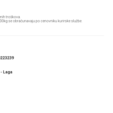
nih troškova.
 30kg se obračunavaju po cenovniku kurirske službe.
0223239
 - Laga