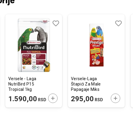
rije
j
edi
Dodaj
Uporedi
Dodaj
Uporedi
u
u
listu
listu
želja
želja
Versele - Laga
Versele-Laga
NutriBird P15
Štapići Za Male
Tropical 1kg
Papagaje Miks
Voća i Cveća 60g
JTE U KORPU
DODAJTE U KORPU
DODAJTE
1.590,00
295,00
RSD
RSD