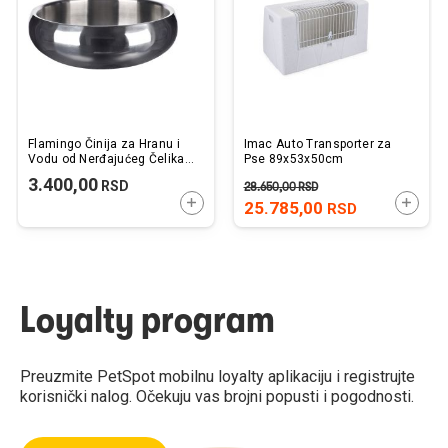
želja
želj
Flamingo Činija za Hranu i
Imac Auto Transporter za
Vodu od Nerđajućeg Čelika
Pse 89x53x50cm
Muna XL 22x7x24x15cm
3.400,00
RSD
28.650,00
RSD
DODAJTE U KORPU
DODAJ
25.785,00
RSD
Loyalty program
Preuzmite PetSpot mobilnu loyalty aplikaciju i registrujte
korisnički nalog. Očekuju vas brojni popusti i pogodnosti.