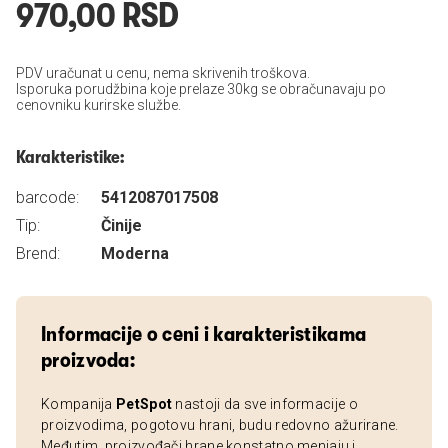
970,00 RSD
PDV uračunat u cenu, nema skrivenih troškova.
Isporuka porudžbina koje prelaze 30kg se obračunavaju po
cenovniku kurirske službe.
Karakteristike:
barcode:
5412087017508
Tip:
Činije
Brend:
Moderna
Informacije o ceni i karakteristikama
proizvoda:
Kompanija
PetSpot
nastoji da sve informacije o
proizvodima, pogotovu hrani, budu redovno ažurirane.
Međutim, proizvođači hrane konstatno menjaju i