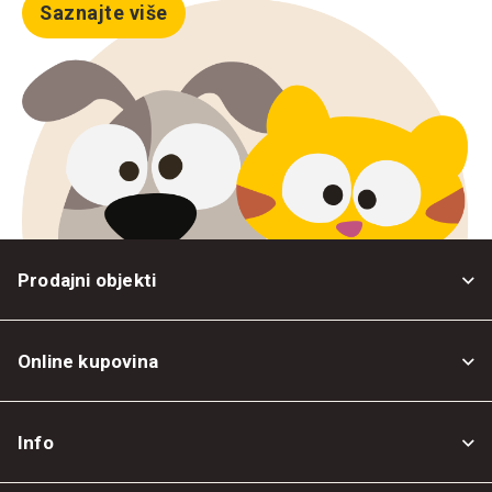
Saznajte više
Prodajni objekti
Online kupovina
Opšti uslovi
Info
Politika privatnosti