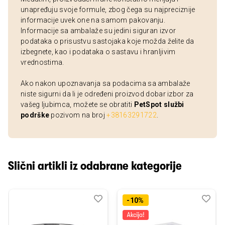
unapređuju svoje formule, zbog čega su najpreciznije
informacije uvek one na samom pakovanju.
Informacije sa ambalaže su jedini siguran izvor
podataka o prisustvu sastojaka koje možda želite da
izbegnete, kao i podataka o sastavu i hranljivim
vrednostima.
Ako nakon upoznavanja sa podacima sa ambalaže
niste sigurni da li je određeni proizvod dobar izbor za
vašeg ljubimca, možete se obratiti
PetSpot službi
podrške
pozivom na broj
+38163291722
.
Slični artikli iz odabrane kategorije
Dodaj
Uporedi
Dod
Upo
-10%
u
u
listu
listu