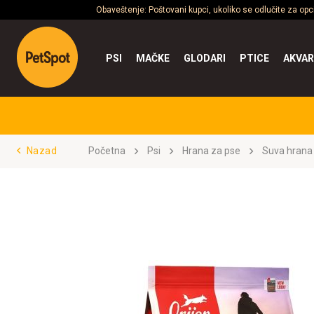
Obaveštenje: Poštovani kupci, ukoliko se odlučite za op
PSI
MAČKE
GLODARI
PTICE
AKVAR
Nazad
Početna
Psi
Hrana za pse
Suva hrana