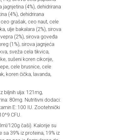
a jagnjetina (4%), dehidrirana
ina (4%), dehidrirana
, ceo grašak, ceo naut, cele
ka, ulje bakalara (2%), sirova
g vepra (2%), sirova goveđa
breg (1%), sirova jagnjeća
kva, sveža cela tikvica,
e, sušeni koren cikorije,
repe, cele brusnice, cele
k, koren čička, lavanda,
 biljnih ulja: 121mg,
ina: 80mg. Nutritivni dodaci:
amin E: 100 IU. Zootehnički
10^9 CFU.
ml/120g čaši). Kalorije su
 sa 39% iz proteina, 19% iz