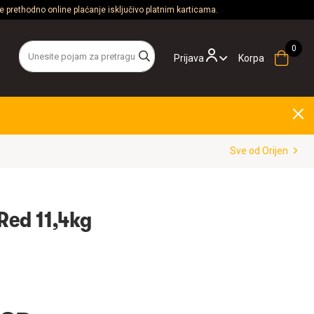
 prethodno online plaćanje isključivo platnim karticama.
Prijava
Korpa
Sve od Orijen
Red 11,4kg