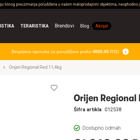
ciju ličnog preuzimanja porudžbina u našim maloprodajnim objektima, neophodno je
Brendovi
ISTIKA
TERARISTIKA
Blog
Akcija!
Besplatna isporuka za porudžbine preko
4000.00
RSD.
Orijen Regional Red 11,4kg
Lista
želja
Orijen Regional 
Šifra artikla
012538
Dostupno odmah