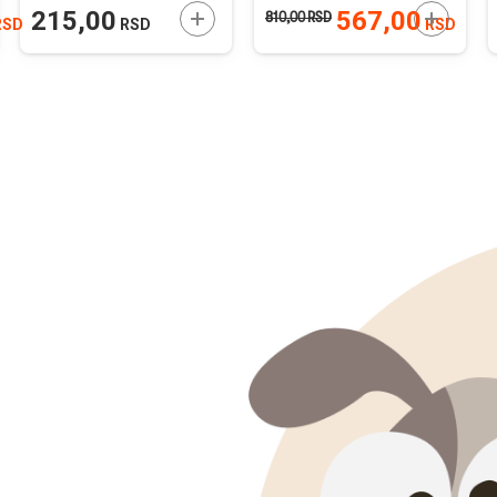
10mm
2,7x21x4,8cm
JTE U KORPU
DODAJTE U KORPU
DODAJTE
215,00
567,00
810,00
RSD
RSD
RSD
RSD