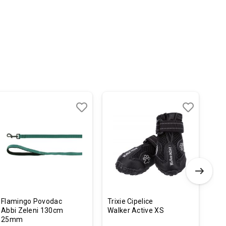
Dodaj
Uporedi
Dodaj
Uporedi
u
u
listu
listu
želja
želja
Flamingo Povodac
Trixie Cipelice
Cal
Abbi Zeleni 130cm
Walker Active XS
Bre
25mm
Pre