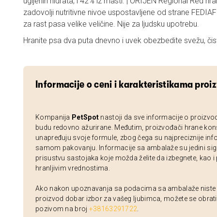
ugljenih hidrata, i 42% iz masti. | ORIJEN Regional Red hr
zadovolji nutritivne nivoe uspostavljene od strane FEDIA
za rast pasa velike veličine. Nije za ljudsku upotrebu.
Hranite psa dva puta dnevno i uvek obezbedite svežu, čis
Informacije o ceni i karakteristikama proi
Kompanija
PetSpot
nastoji da sve informacije o proizvo
budu redovno ažurirane. Međutim, proizvođači hrane kon
unapređuju svoje formule, zbog čega su najpreciznije inf
samom pakovanju. Informacije sa ambalaže su jedini sig
prisustvu sastojaka koje možda želite da izbegnete, kao i
hranljivim vrednostima.
Ako nakon upoznavanja sa podacima sa ambalaže niste si
proizvod dobar izbor za vašeg ljubimca, možete se obrati
pozivom na broj
+38163291722
.