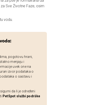
ana za pse je formulirana da
F za Sve Životne Faze, osim
tu vodu.
zvoda:
dima, pogotovu hrani,
statno menjaju i
ormacije uvek one na
uran izvor podataka o
 podataka o sastavu i
gurni da li je određeni
ti
PetSpot službi podrške