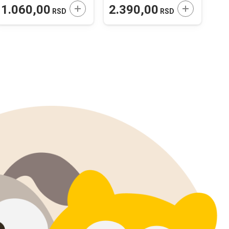
Gov
 U KORPU
DODAJTE U KORPU
DODAJTE U 
1.060,00
2.390,00
8
RSD
RSD