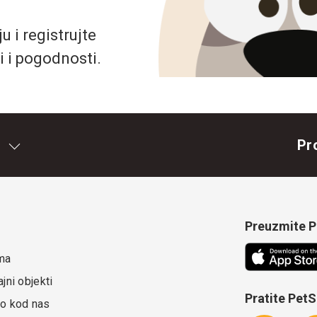
 i registrujte
i i pogodnosti.
Pr
Preuzmite Pe
ma
jni objekti
Pratite Pet
o kod nas