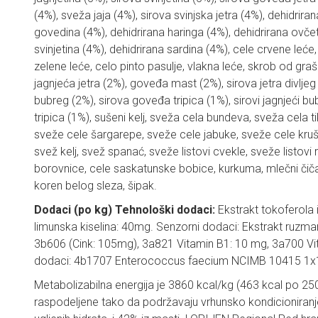
(4%), sveža jaja (4%), sirova svinjska jetra (4%), dehidriran
govedina (4%), dehidrirana haringa (4%), dehidrirana ovčet
svinjetina (4%), dehidrirana sardina (4%), cele crvene leće
zelene leće, celo pinto pasulje, vlakna leće, skrob od graš
jagnjeća jetra (2%), goveđa mast (2%), sirova jetra divlje
bubreg (2%), sirova goveđa tripica (1%), sirovi jagnjeći bu
tripica (1%), sušeni kelj, sveža cela bundeva, sveža cela ti
sveže cele šargarepe, sveže cele jabuke, sveže cele krušk
svež kelj, svež spanać, sveže listovi cvekle, sveže listovi 
borovnice, cele saskatunske bobice, kurkuma, mlečni čiča
koren belog sleza, šipak.
Dodaci (po kg) Tehnološki dodaci:
Ekstrakt tokoferola iz
limunska kiselina: 40mg. Senzorni dodaci: Ekstrakt ruzmar
3b606 (Cink: 105mg), 3a821 Vitamin B1: 10 mg, 3a700 Vit
dodaci: 4b1707 Enterococcus faecium NCIMB 10415 1x
Metabolizabilna energija je 3860 kcal/kg (463 kcal po 250
raspodeljene tako da podržavaju vrhunsko kondicioniranje