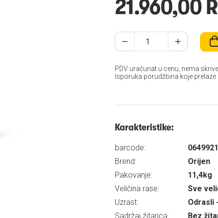
21.960,00 
PDV uračunat u cenu, nema skrive
Isporuka porudžbina koje prelaze
Karakteristike:
barcode:
064992
Brend:
Orijen
Pakovanje:
11,4kg
Veličina rase:
Sve veli
Uzrast:
Odrasli 
Sadržaj žitarica:
Bez žita