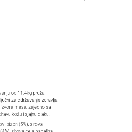
vanju od 11.4kg pruža
 ključni za održavanje zdravlja
ih izvora mesa, zajedno sa
avu kožu i sjajnu dlaku.
ovi bizon (5%), sirova
 (4%), sirova cela papalina