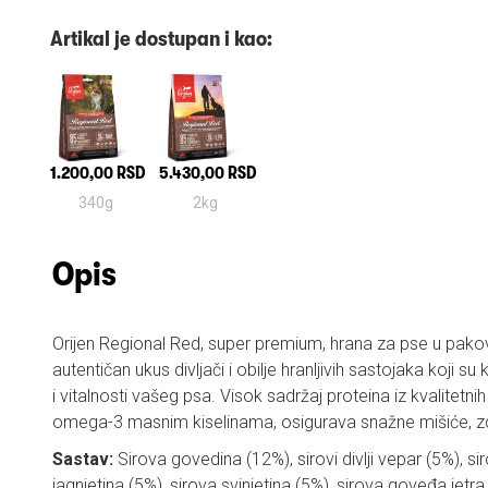
Artikal je dostupan i kao:
1.200,00 RSD
5.430,00 RSD
340g
2kg
Opis
Orijen Regional Red, super premium, hrana za pse u pako
autentičan ukus divljači i obilje hranljivih sastojaka koji su
i vitalnosti vašeg psa. Visok sadržaj proteina iz kvalitetn
omega-3 masnim kiselinama, osigurava snažne mišiće, zdr
Sastav:
Sirova govedina (12%), sirovi divlji vepar (5%), sir
jagnjetina (5%), sirova svinjetina (5%), sirova goveđa jetra