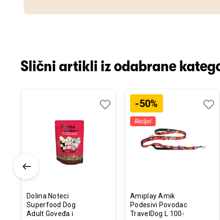
Slični artikli iz odabrane katego
-50%
odaj
poredi
Dodaj
Uporedi
Doda
Upor
u
u
istu
listu
listu
elja
želja
želja
Dolina Noteci
Amiplay Amik
Superfood Dog
Podesivi Povodac
Adult Goveđa i
TravelDog L 100-