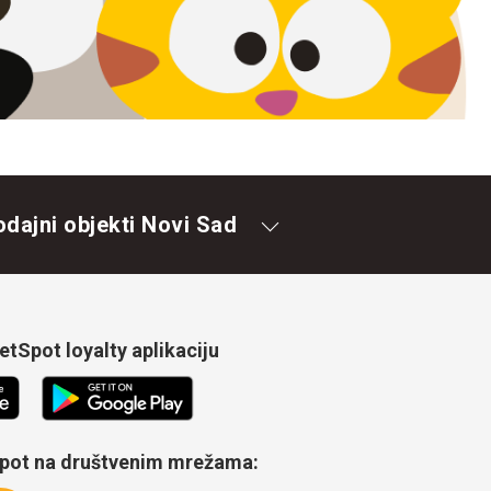
odajni objekti Novi Sad
tSpot loyalty aplikaciju
Spot na društvenim mrežama: