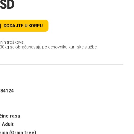
RSD
DODAJTE U KORPU
nih troškova.
 30kg se obračunavaju po cenovniku kurirske službe.
184124
čine rasa
- Adult
rica (Grain free)