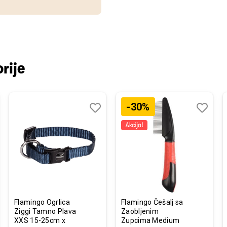
rije
-30%
j
edi
Dodaj
Uporedi
Dodaj
Uporedi
u
u
listu
listu
želja
želja
Flamingo Ogrlica
Flamingo Češalj sa
Ziggi Tamno Plava
Zaobljenim
XXS 15-25cm x
Zupcima Medium