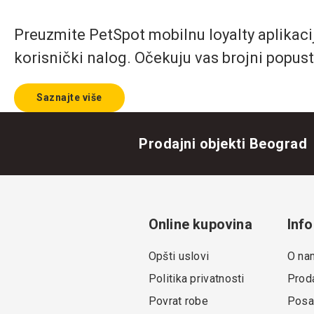
Preuzmite PetSpot mobilnu loyalty aplikaciju
korisnički nalog. Očekuju vas brojni popust
Saznajte više
Prodajni objekti Beograd
Online kupovina
Info
Opšti uslovi
O na
Politika privatnosti
Proda
Povrat robe
Posa